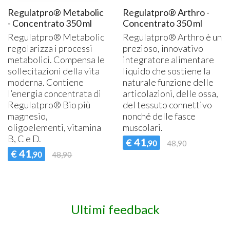
Regulatpro® Metabolic
Regulatpro® Arthro -
- Concentrato 350 ml
Concentrato 350 ml
Regulatpro® Metabolic
Regulatpro® Arthro è un
regolarizza i processi
prezioso, innovativo
metabolici. Compensa le
integratore alimentare
sollecitazioni della vita
liquido che sostiene la
moderna. Contiene
naturale funzione delle
l’energia concentrata di
articolazioni, delle ossa,
Regulatpro® Bio più
del tessuto connettivo
magnesio,
nonché delle fasce
oligoelementi, vitamina
muscolari.
B, C e D.
41
€
,90
48,90
41
€
,90
48,90
Ultimi feedback