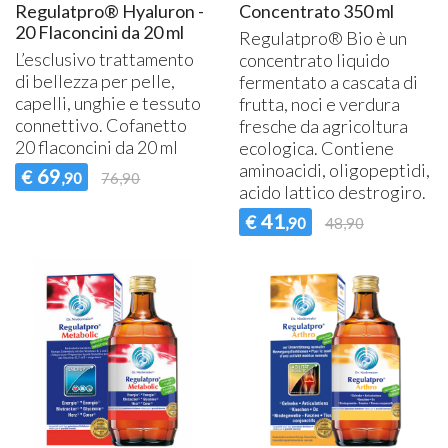
Regulatpro® Hyaluron -
Concentrato 350 ml
20 Flaconcini da 20 ml
Regulatpro® Bio è un
L’esclusivo trattamento
concentrato liquido
di bellezza per pelle,
fermentato a cascata di
capelli, unghie e tessuto
frutta, noci e verdura
connettivo. Cofanetto
fresche da agricoltura
20 flaconcini da 20 ml
ecologica. Contiene
aminoacidi, oligopeptidi,
69
€
,90
76,90
acido lattico destrogiro.
41
€
,90
48,90