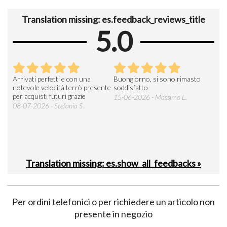
Translation missing: es.feedback_reviews_title
5.0
Arrivati perfetti e con una
Buongiorno, si sono rimasto
Espe
 an
notevole velocità terrò presente
soddisfatto
sod
per acquisti futuri grazie
15-06-2026 - Massimo L.
03-
 was
08-07-2026 - Stefania S.
M.
Translation missing: es.show_all_feedbacks »
Per ordini telefonici o per richiedere un articolo non
presente in negozio