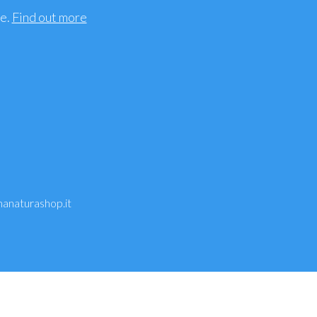
ee.
Find out more
anaturashop.it