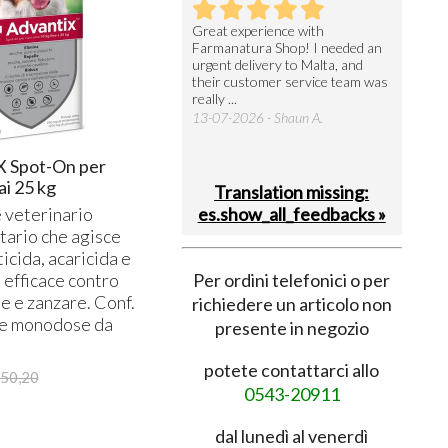
utto perfetto
Great experience with
Arrivati 
Farmanatura Shop! I needed an
notevole 
7-07-2026 - Ruggero V.
urgent delivery to Malta, and
per acquis
their customer service team was
08-07-202
really ...
13-07-2026 - Shaun A.
Spot-On per
ai 25 kg
Translation missing:
 veterinario
es.show_all_feedbacks »
tario che agisce
icida, acaricida e
Per ordini telefonici o per
 efficace contro
he e zanzare. Conf.
richiedere un articolo non
te monodose da
presente in negozio
potete contattarci allo
50,20
0543-20911
dal lunedì al venerdì