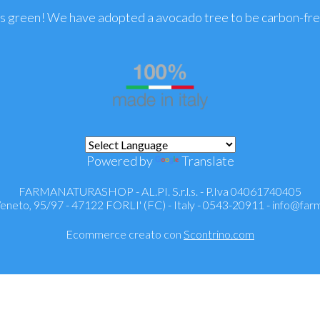
is green! We have adopted a avocado tree to be carbon-fr
Powered by
Translate
FARMANATURASHOP - AL.PI. S.r.l.s. - P.Iva 04061740405
 Veneto, 95/97 - 47122 FORLI' (FC) - Italy - 0543-20911 -
info@farm
Ecommerce creato con
Scontrino.com