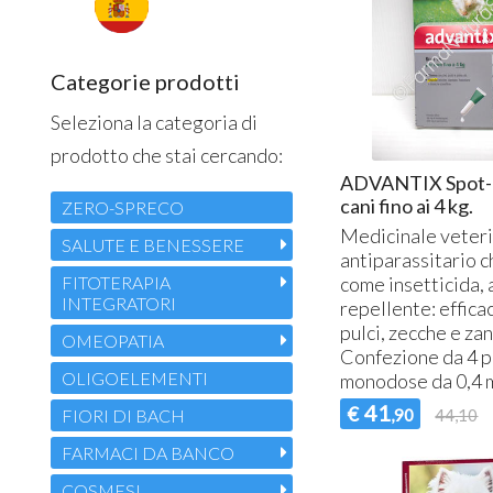
Categorie prodotti
Seleziona la categoria di
prodotto che stai cercando:
ADVANTIX Spot-
cani fino ai 4 kg.
ZERO-SPRECO
Medicinale veteri
SALUTE E BENESSERE
antiparassitario c
FITOTERAPIA
come insetticida, 
INTEGRATORI
repellente: effica
pulci, zecche e za
OMEOPATIA
Confezione da 4 p
OLIGOELEMENTI
monodose da 0,4 
41
€
FIORI DI BACH
,90
44,10
FARMACI DA BANCO
COSMESI