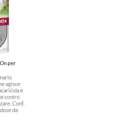
On per
nario
he agisce
acaricida e
ce contro
nzare. Conf.
odose da