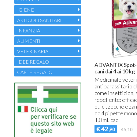
IGIENE
ARTICOLI SANITARI
INFANZIA
ALIMENTI
VETERINARIA
IDEE REGALO
ADVANTIX Spot-
cani dai 4 ai 10 kg
CARTE REGALO
Medicinale veteri
antiparassitario c
come insetticida, 
repellente: effica
pulci, zecche e za
da 4 pipette mon
1,0 ml. cad
42
€
,90
45,10