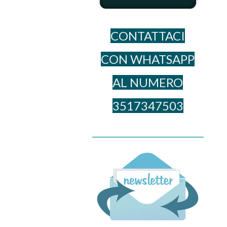
CONTATTACI
CON WHATSAPP
AL NUME​RO
3517347503
______________________________________