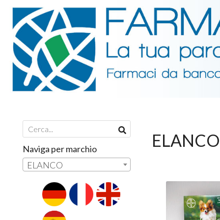
ELANC
Naviga per marchio
ELANCO