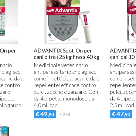
T
2
On per
ADVANTIX Spot-On per
ADVANTIX 
cani oltre i 25 kg fino a 40 kg
cani dai 10 
nario
Medicinale veterinario
Medicinale
he agisce
antiparassitario che agisce
antiparassi
acaricida e
come insetticida, acaricida e
come insett
ce contro
repellente: efficace contro
repellente:
nzare.
pulci, zecche e zanzare. Conf.
pulci, zecc
ipette
da 4 pipette monodose da
da 4 pipet
ml ognuna.
4,0 ml. cad
2,5 ml. cad
49
47
€
€
,90
52,00
,90