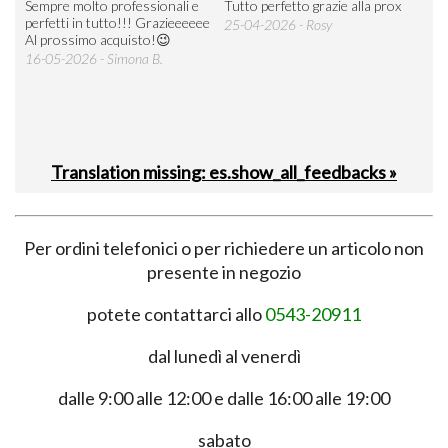
Sempre molto professionali e
Tutto perfetto grazie alla prox
Tutt
perfetti in tutto!!! Grazieeeeee
Riac
25-04-2026 - Rosy
Al prossimo acquisto!😉
20-0
16-05-2026 - Simona B.
Translation missing: es.show_all_feedbacks »
Per ordini telefonici o per richiedere un articolo non
presente in negozio
potete contattarci allo
0543-20911
dal lunedì al venerdì
dalle 9:00 alle 12:00 e dalle 16:00 alle 19:00
sabato