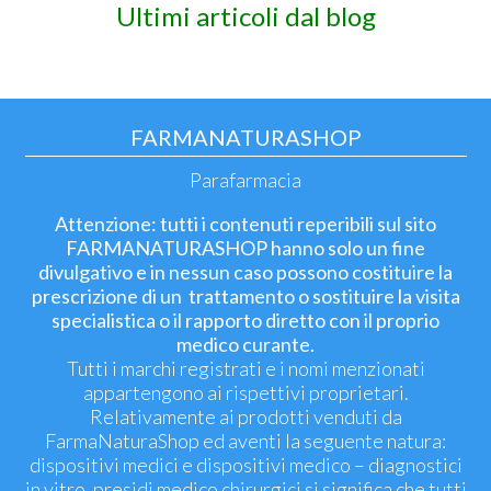
Ultimi articoli dal blog
FARMANATURASHOP
Parafarmacia
Attenzione: tutti i contenuti reperibili sul sito
FARMANATURASHOP hanno solo un fine
divulgativo e in nessun caso possono costituire la
prescrizione di un trattamento o sostituire la visita
specialistica o il rapporto diretto con il proprio
medico curante.
Tutti i marchi registrati e i nomi menzionati
appartengono ai rispettivi proprietari.
Relativamente ai prodotti venduti da
FarmaNaturaShop ed aventi la seguente natura:
dispositivi medici e dispositivi medico – diagnostici
in vitro, presidi medico chirurgici si significa che tutti