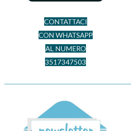
CONTATTACI
CON WHATSAPP
AL NUME​RO
3517347503
_____________________________________________________________