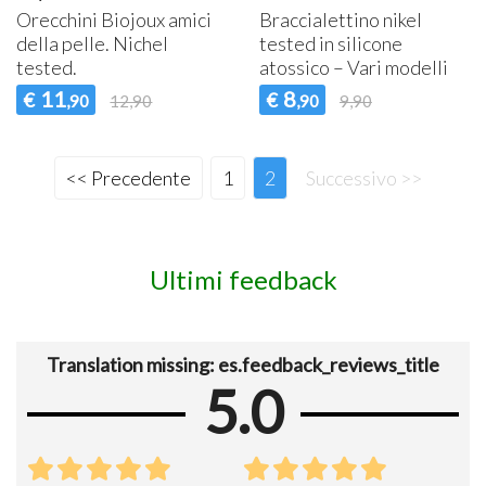
Orecchini Biojoux amici
Braccialettino nikel
della pelle. Nichel
tested in silicone
tested.
atossico – Vari modelli
11
8
€
€
,90
12,90
,90
9,90
<< Precedente
1
2
Successivo >>
Ultimi feedback
Translation missing: es.feedback_reviews_title
5.0