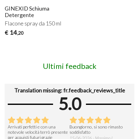
GINEXID Schiuma
Detergente
Flacone spray da 150 ml
14
€
,20
Ultimi feedback
Translation missing: fr.feedback_reviews_title
5.0
Arrivati perfetti e con una
Buongiorno, si sono rimasto
Espe
 an
notevole velocità terrò presente
soddisfatto
sod
per acquisti futuri grazie
15-06-2026 - Massimo L.
03-