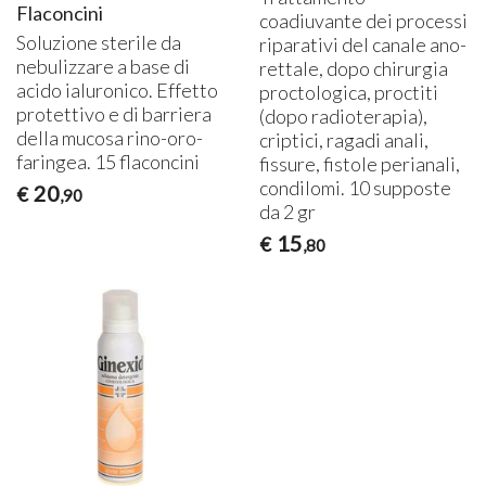
Flaconcini
coadiuvante dei processi
Soluzione sterile da
riparativi del canale ano-
nebulizzare a base di
rettale, dopo chirurgia
acido ialuronico. Effetto
proctologica, proctiti
protettivo e di barriera
(dopo radioterapia),
della mucosa rino-oro-
criptici, ragadi anali,
faringea. 15 flaconcini
fissure, fistole perianali,
condilomi. 10 supposte
20
€
,90
da 2 gr
15
€
,80