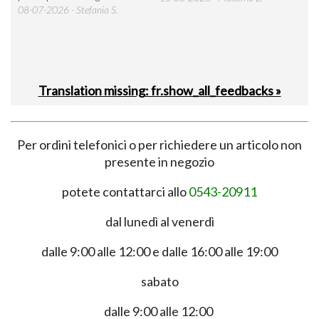
 was
08-07-2026 - Stefania S.
M.
Translation missing: fr.show_all_feedbacks »
Per ordini telefonici o per richiedere un articolo non
presente in negozio
potete contattarci allo
0543-20911
dal lunedì al venerdì
dalle 9:00 alle 12:00 e dalle 16:00 alle 19:00
sabato
dalle 9:00 alle 12:00