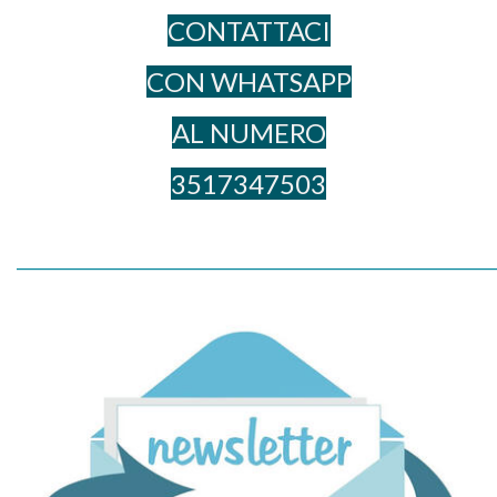
CONTATTACI
CON WHATSAPP
AL NUME​RO
3517347503
_____________________________________________________________