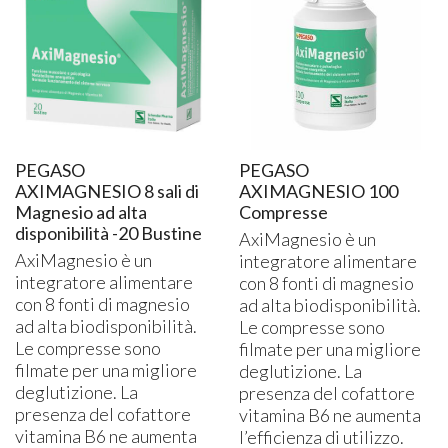
PEGASO
PEGASO
AXIMAGNESIO 8 sali di
AXIMAGNESIO 100
Magnesio ad alta
Compresse
disponibilità -20 Bustine
AxiMagnesio è un
AxiMagnesio è un
integratore alimentare
integratore alimentare
con 8 fonti di magnesio
con 8 fonti di magnesio
ad alta biodisponibilità.
ad alta biodisponibilità.
Le compresse sono
Le compresse sono
filmate per una migliore
filmate per una migliore
deglutizione. La
deglutizione. La
presenza del cofattore
presenza del cofattore
vitamina B6 ne aumenta
vitamina B6 ne aumenta
l’efficienza di utilizzo.