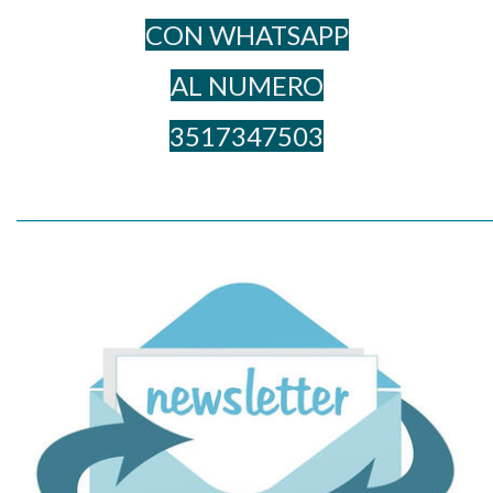
CON WHATSAPP
AL NUME​RO
3517347503
_____________________________________________________________