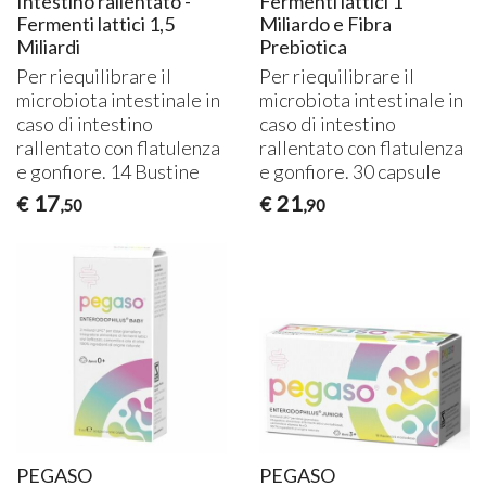
Intestino rallentato -
Fermenti lattici 1
Fermenti lattici 1,5
Miliardo e Fibra
Miliardi
Prebiotica
Per riequilibrare il
Per riequilibrare il
microbiota intestinale in
microbiota intestinale in
caso di intestino
caso di intestino
rallentato con flatulenza
rallentato con flatulenza
e gonfiore. 14 Bustine
e gonfiore. 30 capsule
17
21
€
€
,50
,90
PEGASO
PEGASO