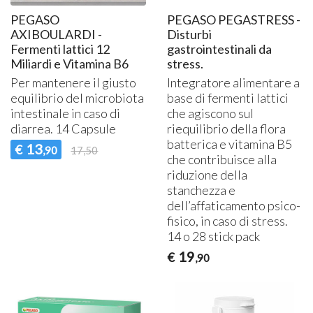
PEGASO
PEGASO PEGASTRESS -
AXIBOULARDI -
Disturbi
Fermenti lattici 12
gastrointestinali da
Miliardi e Vitamina B6
stress.
Per mantenere il giusto
Integratore alimentare a
equilibrio del microbiota
base di fermenti lattici
intestinale in caso di
che agiscono sul
diarrea. 14 Capsule
riequilibrio della flora
batterica e vitamina B5
13
€
,90
17,50
che contribuisce alla
riduzione della
stanchezza e
dell’affaticamento psico-
fisico, in caso di stress.
14 o 28 stick pack
19
€
,90