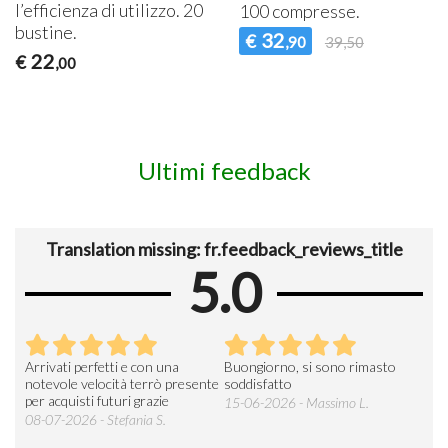
l’efficienza di utilizzo. 20
100 compresse.
bustine.
32
€
,90
39,50
22
€
,00
Ultimi feedback
Translation missing: fr.feedback_reviews_title
5.0
Arrivati perfetti e con una
Buongiorno, si sono rimasto
Espe
 an
notevole velocità terrò presente
soddisfatto
sod
per acquisti futuri grazie
15-06-2026 - Massimo L.
03-
 was
08-07-2026 - Stefania S.
M.