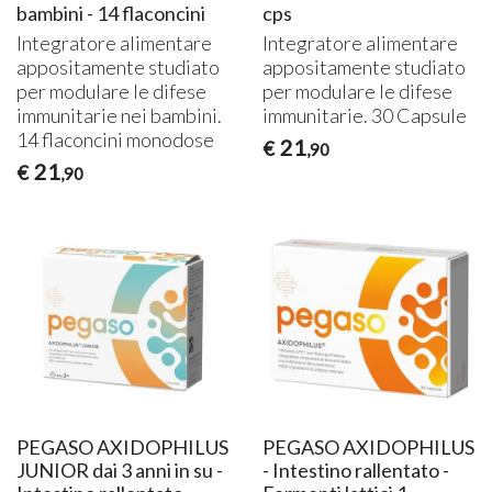
bambini - 14 flaconcini
cps
Integratore alimentare
Integratore alimentare
appositamente studiato
appositamente studiato
per modulare le difese
per modulare le difese
immunitarie nei bambini.
immunitarie. 30 Capsule
14 flaconcini monodose
21
€
,90
21
€
,90
PEGASO AXIDOPHILUS
PEGASO AXIDOPHILUS
JUNIOR dai 3 anni in su -
- Intestino rallentato -