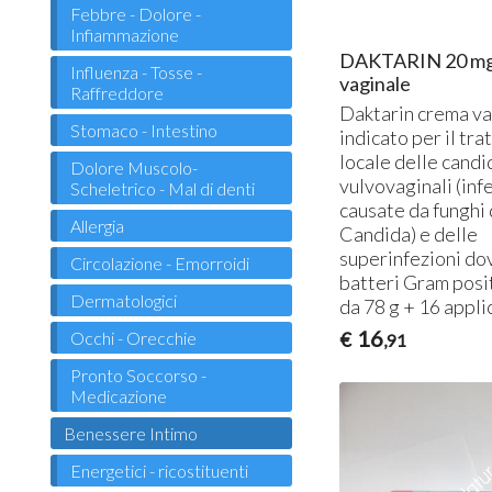
Febbre - Dolore -
Infiammazione
DAKTARIN 20 mg 
Influenza - Tosse -
vaginale
Raffreddore
Daktarin crema va
Stomaco - Intestino
indicato per il tr
locale delle candi
Dolore Muscolo-
vulvovaginali (inf
Scheletrico - Mal di denti
causate da funghi 
Allergia
Candida) e delle
superinfezioni do
Circolazione - Emorroidi
batteri Gram posi
Dermatologici
da 78 g + 16 appli
16
Occhi - Orecchie
€
,91
Pronto Soccorso -
Medicazione
Benessere Intimo
Energetici - ricostituenti