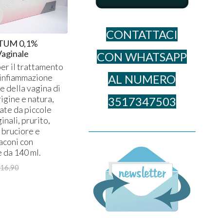
CONTATTACI
TUM 0,1%
Vaginale
CON WHATSAPP
er il trattamento
’infiammazione
AL NUME​RO
 e della vagina di
rigine e natura,
3517347503
ate da piccole
inali, prurito,
______________________________________
, bruciore e
laconi con
 da 140 ml.
16,90