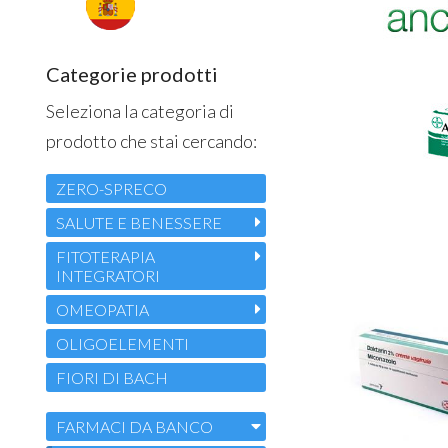
Categorie prodotti
Seleziona la categoria di
prodotto che stai cercando:
ZERO-SPRECO
SALUTE E BENESSERE
FITOTERAPIA
INTEGRATORI
OMEOPATIA
OLIGOELEMENTI
FIORI DI BACH
FARMACI DA BANCO