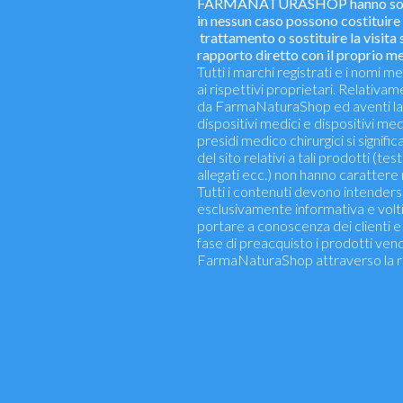
FARMANATURASHOP hanno solo u
in nessun caso possono costituire 
trattamento o sostituire la visita s
rapporto diretto con il proprio m
Tutti i marchi registrati e i nomi
ai rispettivi proprietari. Relativa
da FarmaNaturaShop ed aventi la
dispositivi medici e dispositivi medi
presidi medico chirurgici si signific
del sito relativi a tali prodotti (test
allegati ecc.) non hanno carattere 
Tutti i contenuti devono intenders
esclusivamente informativa e volt
portare a conoscenza dei clienti e d
fase di preacquisto i prodotti ven
FarmaNaturaShop attraverso la r