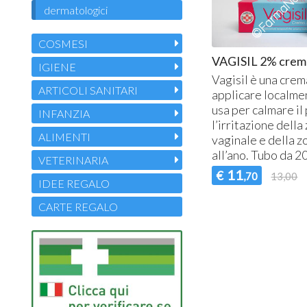
dermatologici
COSMESI
VAGISIL 2% crem
IGIENE
Vagisil è una crem
ARTICOLI SANITARI
applicare localme
usa per calmare il 
INFANZIA
l’irritazione della
ALIMENTI
vaginale e della z
all’ano. Tubo da 20
VETERINARIA
11
€
,70
13,00
IDEE REGALO
CARTE REGALO