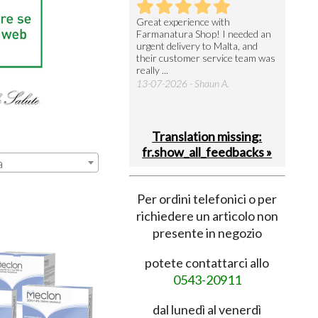
utto perfetto
Great experience with
Arrivati 
Farmanatura Shop! I needed an
notevole 
7-07-2026 - Ruggero V.
urgent delivery to Malta, and
per acquis
their customer service team was
08-07-202
really ...
13-07-2026 - Shaun A.
Translation missing:
fr.show_all_feedbacks »
a
Per ordini telefonici o per
richiedere un articolo non
presente in negozio
potete contattarci allo
0543-20911
dal lunedì al venerdì