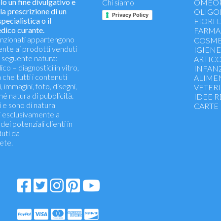
n fine divulgativo e
Chi siamo
OMEOP
la prescrizione di un
OLIGO
Privacy Policy
pecialistica o il
FIORI 
edico curante.
FARMA
 menzionati appartengono
Febbre 
COSME
mente ai prodotti venduti
Influenz
IGIEN
 seguente natura:
Stomaco
ARTICO
co – diagnostici in vitro,
Dolore 
INFAN
a che tutti i contenuti
Allergia
ALIME
i, immagini, foto, disegni,
Circolaz
VETER
né natura di pubblicità.
Dermato
IDEE 
i e sono di natura
Occhi -
CARTE
i esclusivamente a
Pronto 
ei potenziali clienti in
Benesse
duti da
Energeti
ete.
dermato