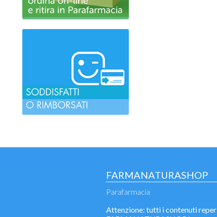
FARMANATURASHOP
Parafarmacia
Attenzione: tutti i contenuti reperi