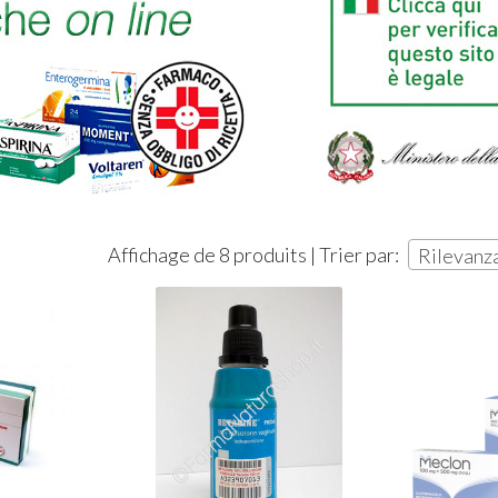
T
2
Affichage de 8 produits | Trier par:
Rilevanz