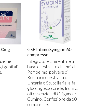
00mg
GSE Intimo Symgine 60
compresse
uzione
Integratore alimentare a
i genitali
base di estratto di semi di
e.
Pompelmo, polvere di
Rosmarino, estratti di
Uncaria e Scutellaria, alfa-
glucoligosaccaride, Inulina,
oli essenziali di Origano e
Cumino. Confezione da 60
compresse.