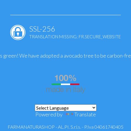
SSL-256
TRANSLATION MISSING: FR.SECURE_WEBSITE
is green! We have adopted a avocado tree to be carbon-fr
Powered by
Translate
FARMANATURASHOP - AL.PI. S.r.l.s. - P.Iva 04061740405