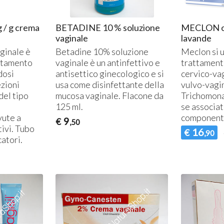
/ g crema
BETADINE 10 % soluzione
MECLON ovu
vaginale
lavande
ginale è
Betadine 10% soluzione
Meclon si u
attamento
vaginale è un antinfettivo e
trattamento
dosi
antisettico ginecologico e si
cervico-vagi
ezioni
usa come disinfettante della
vulvo-vagin
del tipo
mucosa vaginale. Flacone da
Trichomona
125 ml.
se associat
vute a
componente
9
€
,50
tivi. Tubo
16
€
,90
catori.