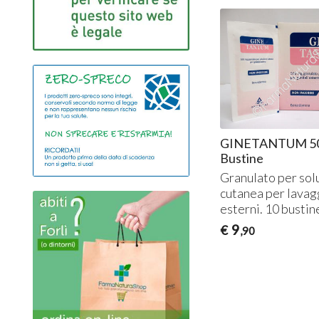
GINETANTUM 5
Bustine
Granulato per sol
cutanea per lavagg
esterni. 10 bustin
9
€
,90