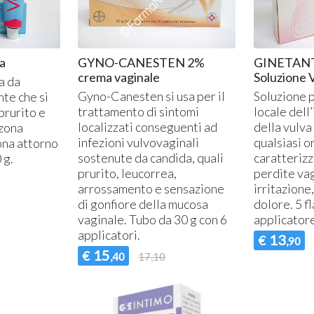
a
GYNO-CANESTEN 2%
GINETAN
crema vaginale
Soluzione 
a da
Gyno-Canesten si usa per il
Soluzione p
nte che si
trattamento di sintomi
locale dell
prurito e
localizzati conseguenti ad
della vulva
 zona
infezioni vulvovaginali
qualsiasi o
ona attorno
sostenute da candida, quali
caratterizz
 g.
prurito, leucorrea,
perdite vag
arrossamento e sensazione
irritazione
di gonfiore della mucosa
dolore. 5 f
vaginale. Tubo da 30 g con 6
applicatore
applicatori.
13
€
,90
15
€
,40
17,10