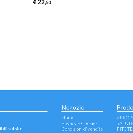
22
€
,50
Negozio
Prodo
Home
ZERO-
Privacy e Cookies
SALUT
bili sul sito
Condizioni di vendita
FITOTE