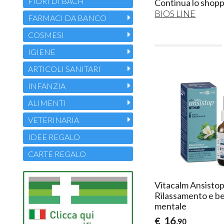
FIORI DI BACH
Continua lo shopp
BIOS LINE
FARMACI DA BANCO
COSMESI
IGIENE
ARTICOLI SANITARI
INFANZIA
ALIMENTI
VETERINARIA
IDEE REGALO
CARTE REGALO
Vitacalm Ansistop
Rilassamento e b
mentale
16
€
,90