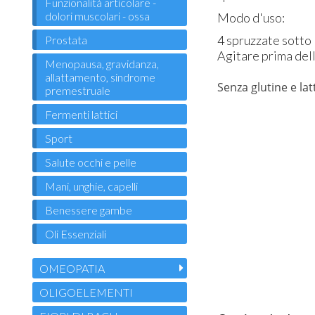
Funzionalità articolare -
dolori muscolari - ossa
Modo d'uso:
​​4 spruzzate sotto
Prostata
Agitare prima dell
Menopausa, gravidanza,
allattamento, sindrome
Senza glutine e lat
premestruale
Fermenti lattici
Sport
Salute occhi e pelle
Mani, unghie, capelli
Benessere gambe
Oli Essenziali
OMEOPATIA
OLIGOELEMENTI