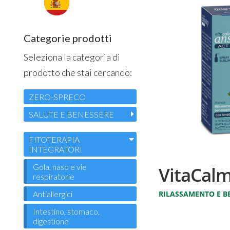
Categorie prodotti
Seleziona la categoria di
prodotto che stai cercando:
ZERO-SPRECO
SALUTE E BENESSERE
FITOTERAPIA
INTEGRATORI
Gola, naso e vie
VitaCal
respiratorie
Antiallergici
RILASSAMENTO E B
Intestino, stomaco,
digestione