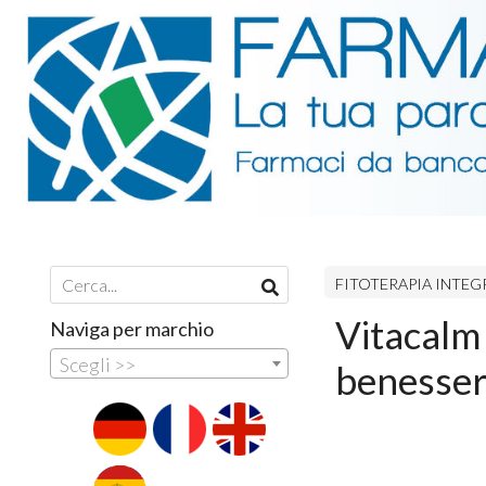
FITOTERAPIA INTEG
Vitacalm
Naviga per marchio
Scegli >>
benesser