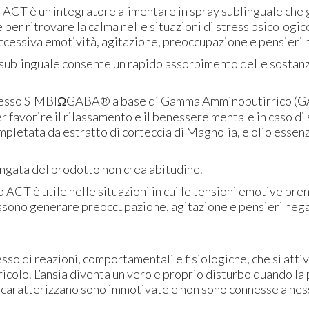
ACT è un integratore alimentare in spray sublinguale che g
 per ritrovare la calma nelle situazioni di stress psicologic
ccessiva emotività, agitazione, preoccupazione e pensieri 
o sublinguale consente un rapido assorbimento delle sostan
lesso SIMBIΩGABA® a base di Gamma Amminobutirrico (GA
er favorire il rilassamento e il benessere mentale in caso di 
pletata da estratto di corteccia di Magnolia, e olio essenz
ungata del prodotto non crea abitudine.
ACT è utile nelle situazioni in cui le tensioni emotive pre
sono generare preoccupazione, agitazione e pensieri nega
esso di reazioni, comportamentali e fisiologiche, che si att
colo. L’ansia diventa un vero e proprio disturbo quando la 
la caratterizzano sono immotivate e non sono connesse a ne