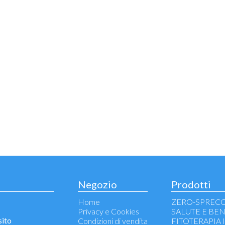
Negozio
Prodotti
Home
ZERO-SPREC
Privacy e Cookies
SALUTE E BE
sito
Condizioni di vendita
FITOTERAPIA 