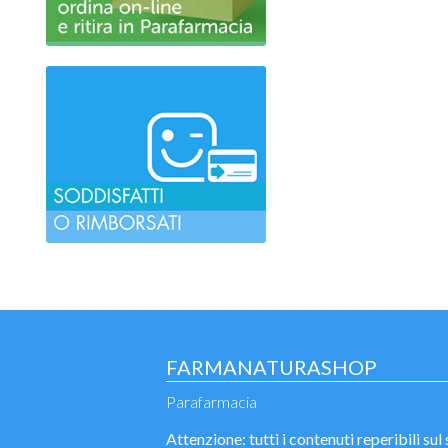
FARMANATURASHOP
Parafarmacia
Attenzione: tutti i contenuti reperibili sul 