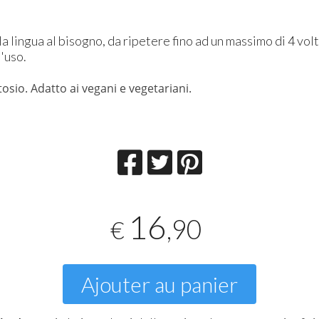
 la lingua al bisogno, da ripetere fino ad un massimo di 4 volt
'uso.
tosio. Adatto ai vegani e vegetariani.
16
,90
€
Ajouter au panier