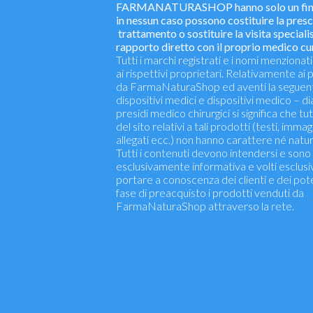
FARMANATURASHOP hanno solo un fine 
in nessun caso possono costituire la presc
trattamento o sostituire la visita specialis
rapporto diretto con il proprio medico cu
Tutti i marchi registrati e i nomi menziona
ai rispettivi proprietari. Relativamente ai
da FarmaNaturaShop ed aventi la seguent
dispositivi medici e dispositivi medico – dia
presidi medico chirurgici si significa che tut
del sito relativi a tali prodotti (testi, immagi
allegati ecc.) non hanno carattere né natura
Tutti i contenuti devono intendersi e sono 
esclusivamente informativa e volti esclus
portare a conoscenza dei clienti e dei potenz
fase di preacquisto i prodotti venduti da
FarmaNaturaShop attraverso la rete.