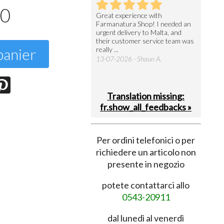
90
utto perfetto
Great experience with
Arrivati 
Farmanatura Shop! I needed an
notevole 
7-07-2026 - Ruggero V.
urgent delivery to Malta, and
per acquis
their customer service team was
08-07-202
panier
really ...
13-07-2026 - Shaun A.
Translation missing:
fr.show_all_feedbacks »
Per ordini telefonici o per
richiedere un articolo non
presente in negozio
potete contattarci allo
0543-20911
dal lunedì al venerdì