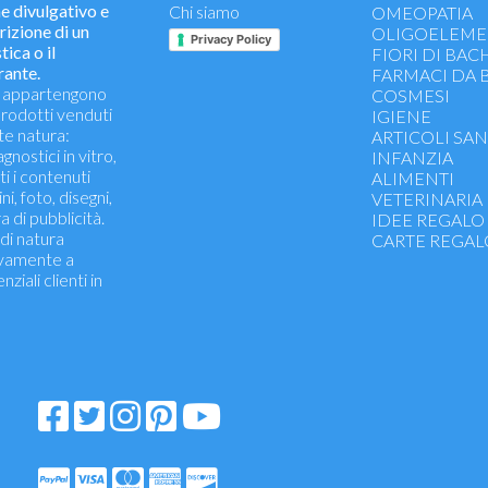
divulgativo e
Chi siamo
Gola, naso e vie
OMEOPATIA
rizione di un
Antiallergici
OLIGOELEME
Privacy Policy
tica o il
Intestino, stom
FIORI DI BAC
rante.
Vitamine, sali mi
FARMACI DA
ti appartengono
Energetici, ricos
COSMESI
 prodotti venduti
Funzionalità ap
IGIENE
e natura:
Antiossidanti - 
ARTICOLI SAN
gnostici in vitro,
Colesterolo, art
INFANZIA
ti i contenuti
Controllo del p
ALIMENTI
ni, foto, disegni,
Drenanti, depur
VETERINARIA
 di pubblicità.
Microcircolo e 
IDEE REGALO
di natura
Benessere psico
CARTE REGAL
ivamente a
Memoria e conc
iali clienti in
Funzionalità art
Prostata
Menopausa, grav
premestruale
Fermenti lattici
Sport
Salute occhi e p
Mani, unghie, cap
Benessere gam
Oli Essenziali