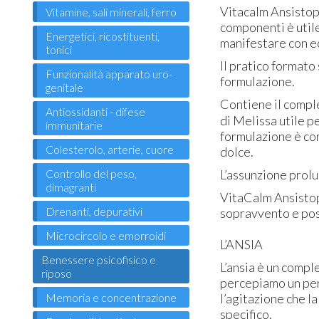
Vitacalm Ansistop 
Vitamine, sali minerali, ferro
componenti è utile
Energetici, ricostituenti,
manifestare con e
tonici
Il pratico format
Funzionalità apparato uro-
formulazione.
genitale
Contiene il comp
Antiossidanti - difese
di Melissa utile p
immunitarie
formulazione è com
Colesterolo, arterie, cuore
dolce.
Controllo del peso,
L’assunzione prol
dimagranti
VitaCalm Ansistop 
Drenanti, depurativi
sopravvento e pos
Microcircolo e emorroidi
L’ANSIA
Benessere psicofisico e
L’ansia è un compl
riposo
percepiamo un peri
Memoria e concentrazione
l’agitazione che 
specifico.