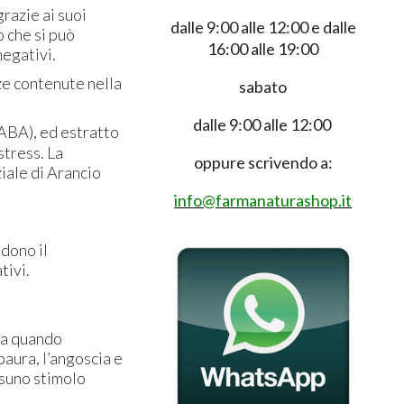
razie ai suoi
dalle 9:00 alle 12:00 e dalle
o che si può
16:00 alle 19:00
negativi.
ze contenute nella
sabato
dalle 9:00 alle 12:00
BA), ed estratto
stress. La
oppure scrivendo a:
iale di Arancio
info@farmanaturashop.it
ndono il
tivi.
iva quando
paura, l’angoscia e
ssuno stimolo