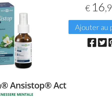
16
,
€
T
2
Ajouter au 
m® Ansistop® Act
ENESSERE MENTALE