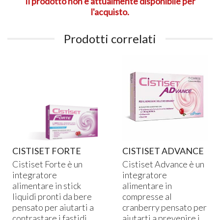
Il prodotto non è attualmente disponibile per
l'acquisto.
Prodotti correlati
CISTISET FORTE
CISTISET ADVANCE
Cistiset Forte è un
Cistiset Advance è un
integratore
integratore
alimentare in stick
alimentare in
liquidi pronti da bere
compresse al
pensato per aiutarti a
cranberry pensato per
contrastare i fastidi
aiutarti a prevenire i