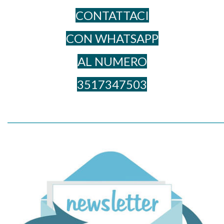
CONTATTACI
CON WHATSAPP
AL NUME​RO
3517347503
_____________________________________________________________