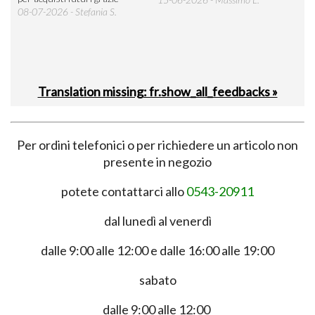
 was
08-07-2026 - Stefania S.
M.
Translation missing: fr.show_all_feedbacks »
Per ordini telefonici o per richiedere un articolo non
presente in negozio
potete contattarci allo
0543-20911
dal lunedì al venerdì
dalle 9:00 alle 12:00 e dalle 16:00 alle 19:00
sabato
dalle 9:00 alle 12:00