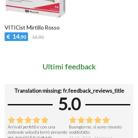
VITICist Mirtillo Rosso
14
€
,90
16,90
Ultimi feedback
Translation missing: fr.feedback_reviews_title
5.0
Arrivati perfetti e con una
Buongiorno, si sono rimasto
Espe
 an
notevole velocità terrò presente
soddisfatto
sod
per acquisti futuri grazie
15-06-2026 - Massimo L.
03-