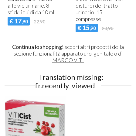
alle vie urinarie. 8
disturbi del tratto
stick liquidi da 10 ml
urinario. 15
compresse
17
€
,90
22,90
15
€
,90
20,90
Continua lo shopping!
scopri altri prodotti della
sezione
funzionalità apparato uro-genitale
o di
MARCO VITI
Translation missing:
fr.recently_viewed