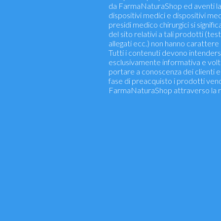
da FarmaNaturaShop ed aventi la
dispositivi medici e dispositivi med
presidi medico chirurgici si signific
del sito relativi a tali prodotti (test
allegati ecc.) non hanno carattere 
Tutti i contenuti devono intenders
esclusivamente informativa e volt
portare a conoscenza dei clienti e d
fase di preacquisto i prodotti ven
FarmaNaturaShop attraverso la r