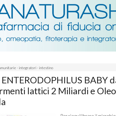
munitarie - integratori - intestino
ENTERODOPHILUS BABY dai
rmenti lattici 2 Miliardi e Oleo
la
Per riequilibrare il microbio