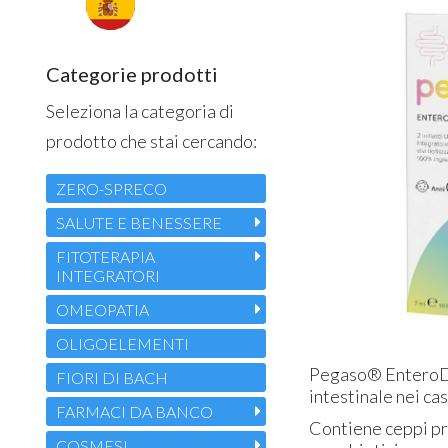
Categorie prodotti
Seleziona la categoria di
prodotto che stai cercando:
ZERO-SPRECO
SALUTE E BENESSERE
FITOTERAPIA
INTEGRATORI
OMEOPATIA
OLIGOELEMENTI
Pegaso® EnteroDop
FIORI DI BACH
intestinale nei cas
FARMACI DA BANCO
Contiene ceppi pro
COSMESI