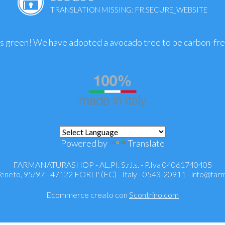
TRANSLATION MISSING: FR.SECURE_WEBSITE
is green! We have adopted a avocado tree to be carbon-fr
Powered by
Translate
FARMANATURASHOP - AL.PI. S.r.l.s. - P.Iva 04061740405
 Veneto, 95/97 - 47122 FORLI' (FC) - Italy - 0543-20911 -
info@farm
Ecommerce creato con
Scontrino.com