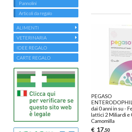
Pannolini
Articoli da regalo
ALIMENTI
VETERINARIA
IDEE REGALO
CARTE REGALO
PEGASO
ENTERODOPHIL
dai 0 anni in su - 
lattici 2 Miliardi e
Camomilla
17
€
,50