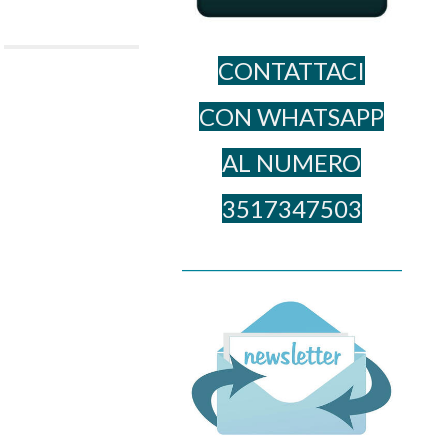
CONTATTACI
CON WHATSAPP
AL NUME​RO
3517347503
______________________________________