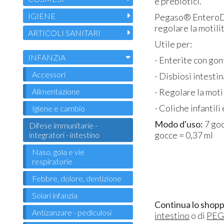
e prebiotici.
IGIENE
Pegaso® EnteroDoph
regolare la motili
ARTICOLI SANITARI
Utile per:
INFANZIA
- Enterite con go
Accessori
- Disbiosi intestin
Alimentazione
- Regolare la moti
- Coliche infantil
Igiene e cambio
Modo d'uso:
7 goc
Difese immunitarie -
gocce = 0,37 ml
integratori - intestino
Naso, gola e vie
respiratorie
Febbre, dolore, dentizione
Solari infanzia
Continua lo shopp
Antizanzare - pediculosi
intestino
o di
PE