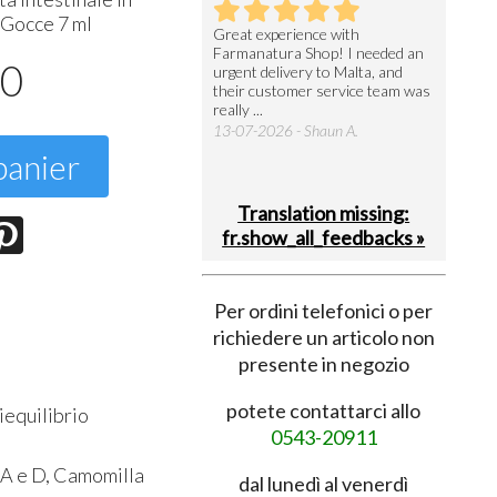
. Gocce 7 ml
utto perfetto
Great experience with
Arrivati 
Farmanatura Shop! I needed an
notevole 
7-07-2026 - Ruggero V.
50
urgent delivery to Malta, and
per acquis
their customer service team was
08-07-202
really ...
13-07-2026 - Shaun A.
panier
Translation missing:
fr.show_all_feedbacks »
Per ordini telefonici o per
richiedere un articolo non
presente in negozio
potete contattarci allo
iequilibrio
0543-20911
e A e D, Camomilla
dal lunedì al venerdì