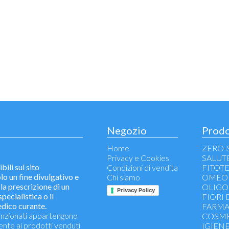
Negozio
Prodo
Home
ZERO-
Privacy e Cookies
SALUT
bili sul sito
Condizioni di vendita
FITOT
n fine divulgativo e
Chi siamo
OMEOP
la prescrizione di un
OLIGO
Privacy Policy
pecialistica o il
FIORI 
edico curante.
FARMA
 menzionati appartengono
COSME
mente ai prodotti venduti
IGIEN