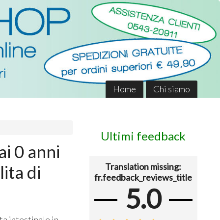
Home
Chi siamo
Ultimi feedback
 0 anni
Translation missing:
lita di
fr.feedback_reviews_title
5.0
ta intestinale in