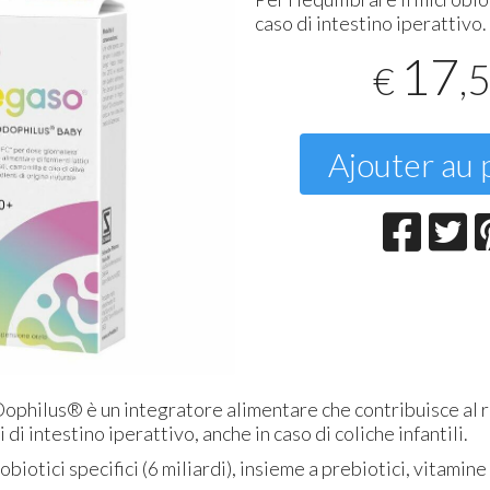
caso di intestino iperattivo
T
2
17
,
€
Ajouter au 
hilus® è un integratore alimentare che contribuisce al r
i di intestino iperattivo, anche in caso di coliche infantili.
biotici specifici (6 miliardi), insieme a prebiotici, vitamin