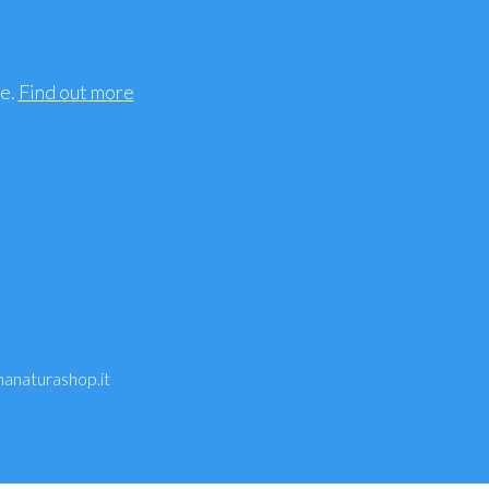
ee.
Find out more
anaturashop.it