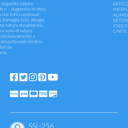
 seguente natura:
ARTICO
ico – diagnostici in vitro,
INFAN
a che tutti i contenuti
Accesso
ALIME
i, immagini, foto, disegni,
Aliment
VETER
né natura di pubblicità.
Igiene 
IDEE 
i e sono di natura
Difese i
CARTE
i esclusivamente a
Naso, go
ei potenziali clienti in
Febbre,
duti da
Solari i
ete.
Antizanz
Pannoli
Articoli
SSL-256