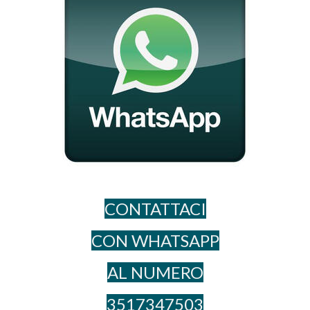
CONTATTACI
CON WHATSAPP
AL NUME​RO
3517347503