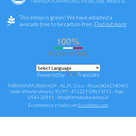
TRANSLATION MISSING: FR.SECURE_WEBSITE
This eshop is green! We have adopted a
avocado tree to be carbon-free.
Find out more
Powered by
Translate
FARMANATURASHOP - AL.PI. S.r.l.s. - P.Iva 04061740405
Viale Vittorio Veneto, 95/97 - 47122 FORLI' (FC) - Italy -
0543-20911 -
info@farmanaturashop.it
Ecommerce creato con
Scontrino.com