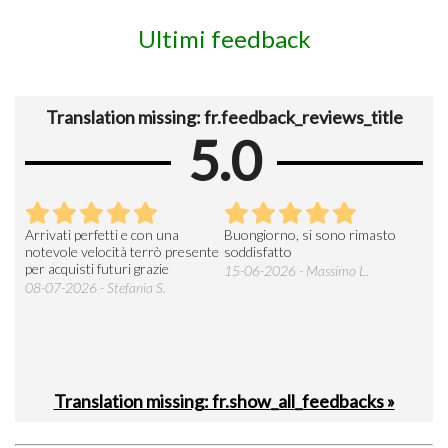
Ultimi feedback
Translation missing: fr.feedback_reviews_title
5.0
Arrivati perfetti e con una
Buongiorno, si sono rimasto
Espe
 an
notevole velocità terrò presente
soddisfatto
sod
per acquisti futuri grazie
15-06-2026 - Massimo L.
03-
 was
08-07-2026 - Stefania S.
M.
Translation missing: fr.show_all_feedbacks »