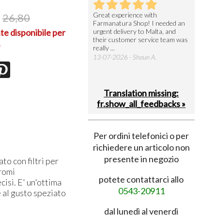
utto perfetto
Great experience with
Arrivati 
26,80
Farmanatura Shop! I needed an
notevole 
7-07-2026 - Ruggero V.
te disponibile per
urgent delivery to Malta, and
per acquis
their customer service team was
08-07-202
.
really ...
13-07-2026 - Shaun A.
Translation missing:
fr.show_all_feedbacks »
Per ordini telefonici o per
richiedere un articolo non
presente in negozio
o con filtri per
aromi
potete contattarci allo
cisi. E' un'ottima
0543-20911
 al gusto speziato
dal lunedì al venerdì