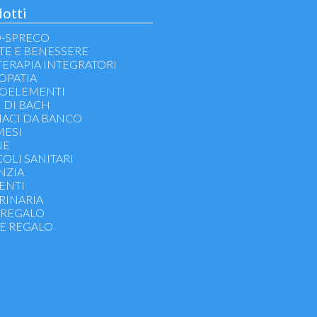
otti
-SPRECO
TE E BENESSERE
TERAPIA INTEGRATORI
OPATIA
OELEMENTI
I DI BACH
ACI DA BANCO
ESI
NE
COLI SANITARI
NZIA
ENTI
nfusi - Tisane
RINARIA
 - Semi - Bacche - Superalimenti
 REGALO
E REGALO