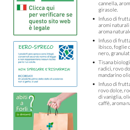
cannella, arom
girasole.
Infuso di frutt
aromi naturali
aroma naturale 
Infuso di frutt
ibisco, foglie 
nero, granulat
Tisana biologic
radici, rovo do
mandarino oli
Infuso di frutt
rovo dolce, ro
di vaniglia, o
caffè, aroma n