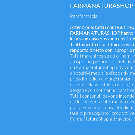
FARMANATURASHOP
Parafarmacia
Attenzione: tutti i contenuti repe
FARMANATURASHOP hanno solo 
in nessun caso possono costituir
trattamento o sostituire la visita
rapporto diretto con il proprio
Tutti i marchi registrati e i no
ai rispettivi proprietari. Relati
da FarmaNaturaShop ed aventi 
dispositivi medici e dispositivi m
presidi medico chirurgici si signif
del sito relativi a tali prodotti (t
allegati ecc.) non hanno caratter
Tutti i contenuti devono intende
esclusivamente informativa e vo
portare a conoscenza dei clienti e
fase di preacquisto i prodotti v
FarmaNaturaShop attraverso la