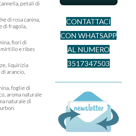
annella, petali di
che di rosa canina,
CONTATTACI
e di fragola,
CON WHATSAPP
ina, fiori di
AL NUME​RO
 mirtillo e ribes
3517347503
e, liquirizia
 di arancio,
______________________________________
ina, foglie di
cco, aroma naturale
ma naturale di
ourbon.