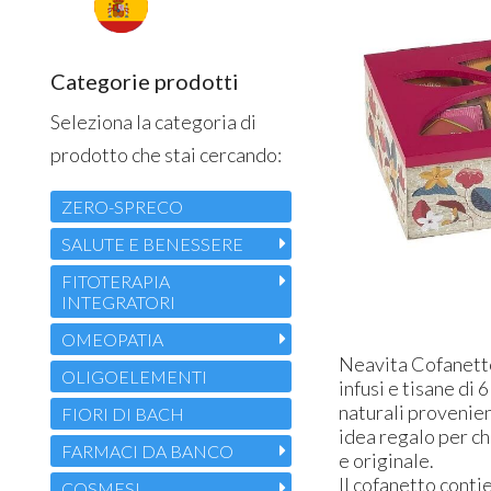
Categorie prodotti
Seleziona la categoria di
prodotto che stai cercando:
ZERO-SPRECO
SALUTE E BENESSERE
FITOTERAPIA
INTEGRATORI
OMEOPATIA
Neavita Cofanetto
OLIGOELEMENTI
infusi e tisane di
naturali provenien
FIORI DI BACH
idea regalo per ch
FARMACI DA BANCO
e originale.
Il cofanetto conti
COSMESI