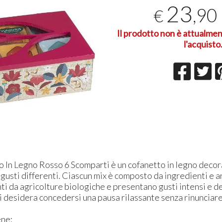
23
,90
€
T
2
Il prodotto non è attualmen
l'acquisto
 In Legno Rosso 6 Scomparti è un cofanetto in legno decorat
 6 gusti differenti. Ciascun mix è composto da ingredienti e 
ti da agricolture biologiche e presentano gusti intensi e de
i desidera concedersi una pausa rilassante senza rinunciare
ene: