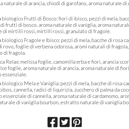
a naturale di arancia, chiodi di garofano, aroma naturale di c
a biologico Frutti di Bosco: fiori di ibisco, pezzi di mela, bac
 di frutti di bosco, aroma naturale di vaniglia, aroma natural
di mirtilli rossi, mirtilli rossi, granulato di fragole.
a biologico Fragole e Ibisco: pezzi di mela, bacche di rosa can
di rovo, foglie di verbena odorosa, aromi naturali di fragola,
o di fragola.
a Relax: melissa foglie, camomilla erba e fiori, arancia scorz
lce foglie, aroma naturale di arancia, aroma naturale di fiori
o essenziale.
a biologico Mela e Vaniglia: pezzi di mela, bacche di rosa can
oibos, cannella, radici di liquirizia, zucchero di palma da co
lio essenziale di cannella, aroma naturale di cardamomo, aro
aturale di vaniglia bourbon, estratto naturale di vaniglia b