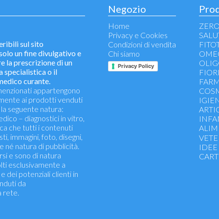
Negozio
Prod
Home
ZERO
Privacy e Cookies
SALU
ribili sul sito
Condizioni di vendita
FITO
un fine divulgativo e
Chi siamo
OME
e la prescrizione di un
OLIG
Privacy Policy
 specialistica o il
FIOR
 medico curante.
FARM
mi menzionati appartengono
COSM
vamente ai prodotti venduti
IGIE
la seguente natura:
ARTI
edico – diagnostici in vitro,
INFA
ica che tutti i contenuti
ALIM
esti, immagini, foto, disegni,
Tè - I
VETE
e né natura di pubblicità.
Frutta
IDEE
rsi e sono di natura
CART
lti esclusivamente a
 dei potenziali clienti in
enduti da
 rete.