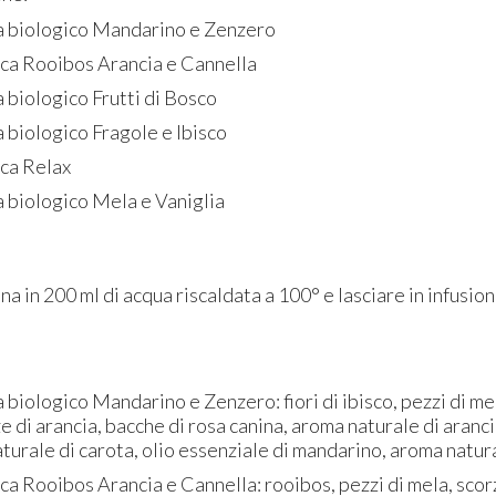
tta biologico Mandarino e Zenzero
ica Rooibos Arancia e Cannella
ta biologico Frutti di Bosco
ta biologico Fragole e Ibisco
ica Relax
ta biologico Mela e Vaniglia
a in 200 ml di acqua riscaldata a 100° e lasciare in infusione
a biologico Mandarino e Zenzero: fiori di ibisco, pezzi di mel
e di arancia, bacche di rosa canina, aroma naturale di aranc
turale di carota, olio essenziale di mandarino, aroma natur
ca Rooibos Arancia e Cannella: rooibos, pezzi di mela, scor