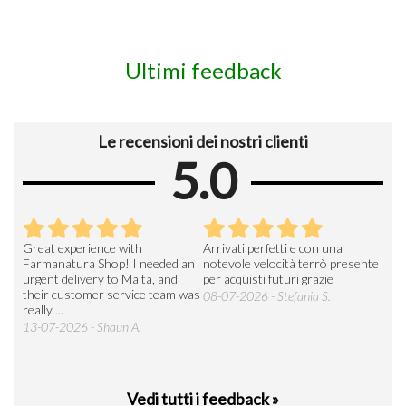
Ultimi feedback
Le recensioni dei nostri clienti
5.0
Great experience with
Arrivati perfetti e con una
Buo
Farmanatura Shop! I needed an
notevole velocità terrò presente
sod
urgent delivery to Malta, and
per acquisti futuri grazie
15-
their customer service team was
08-07-2026 - Stefania S.
really ...
13-07-2026 - Shaun A.
Vedi tutti i feedback »