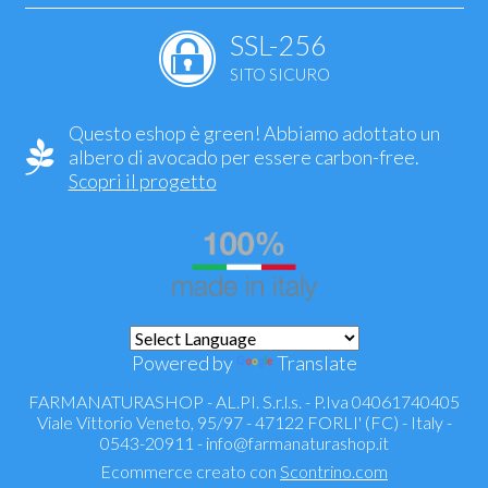
SSL-256
SITO SICURO
Questo eshop è green! Abbiamo adottato un
albero di avocado per essere carbon-free.
Scopri il progetto
Powered by
Translate
FARMANATURASHOP - AL.PI. S.r.l.s. - P.Iva 04061740405
Viale Vittorio Veneto, 95/97 - 47122 FORLI' (FC) - Italy -
0543-20911 -
info@farmanaturashop.it
Ecommerce creato con
Scontrino.com