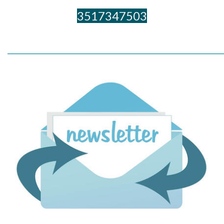
3517347503
_____________________________________________________________