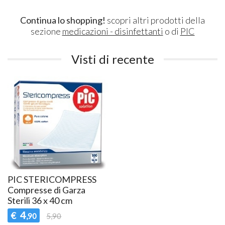
Continua lo shopping!
scopri altri prodotti della
sezione
medicazioni - disinfettanti
o di
PIC
Visti di recente
PIC STERICOMPRESS
Compresse di Garza
Sterili 36 x 40 cm
4
€
,90
5,90