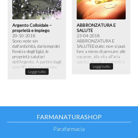
Argento Colloidale –
ABBRONZATURA E
proprietà e impiego
SALUTE
20-10-2018
23-04-2018
Sono note sin
ABBRONZATURA E
dall'antichità, dai tempi dei
SALUTE​ Estate: non si può
Fenici e degli Egizi, le
fare a meno di pensare alle
proprietà salutari
vacanze, alla vita all'aria
dell’Argento. A partire dagli
aperta, al sole. Costretti a
Leggi tutto
anni 90, visto l’aumento
passare la maggior ...
Leggi tutto
dell...
FARMANATURASHOP
Parafarmacia