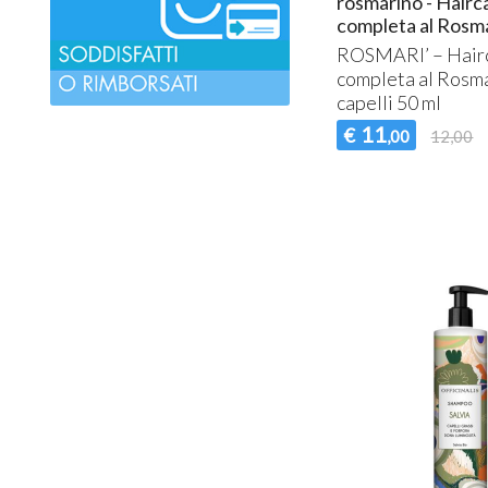
rosmarino - Hairc
completa al Rosm
ROSMARI’ – Hairc
completa al Rosma
capelli 50 ml
11
€
,00
12,00