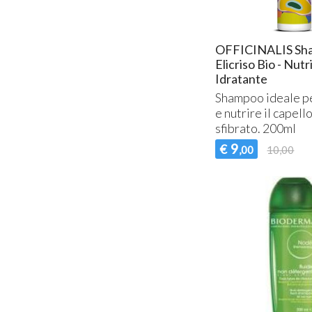
OFFICINALIS Sh
Elicriso Bio - Nut
Idratante
Shampoo ideale pe
e nutrire il capell
sfibrato. 200ml
9
€
,00
10,00