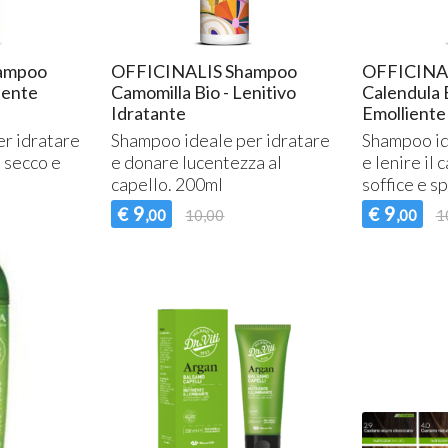
ampoo
OFFICINALIS Shampoo
OFFICINA
riente
Camomilla Bio - Lenitivo
Calendula B
Idratante
Emolliente
r idratare
Shampoo ideale per idratare
Shampoo id
o secco e
e donare lucentezza al
e lenire il 
capello. 200ml
soffice e s
9
9
€
€
,00
10,00
,00
1