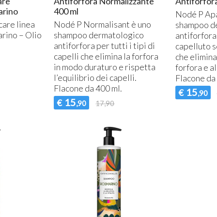
are
Antiforfora Normalizzante
Antiforfora
arino
400 ml
​Nodé P Ap
are linea
Nodé P Normalisant è uno
shampoo d
rino – Olio
shampoo dermatologico
antiforfora
antiforfora per tutti i tipi di
capelluto s
capelli che elimina la forfora
CURARSI CON I FUNGHI: IL
Dep
che elimin
REISHI o GANODERMA
l’o
in modo duraturo e rispetta
forfora e al
LUCIDUM
11-
l’equilibrio dei capelli.
Flacone da 
15-07-2017
Spe
Flacone da 400 ml.
Il Reishi o Ganoderma lucidum
dep
15
€
,90
è un fungo medicinale orientale
dis
15
€
,90
17,90
tra i più apprezzati al mondo per
sig
le sue proprietà terapeutiche,
fare
Leggi tutto
oggi confermate dall...
dep