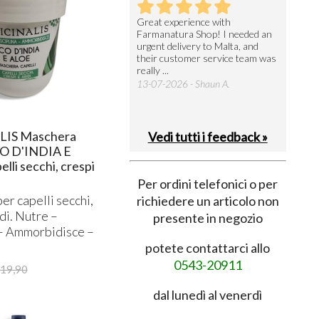
utto perfetto
Great experience with
Arrivati 
Farmanatura Shop! I needed an
notevole 
7-07-2026 - Ruggero V.
urgent delivery to Malta, and
per acquis
their customer service team was
08-07-202
really ...
13-07-2026 - Shaun A.
LIS Maschera
Vedi tutti i feedback »
CO D'INDIA E
lli secchi, crespi
Per ordini telefonici o per
r capelli secchi,
richiedere un articolo non
idi. Nutre –
presente in negozio
 – Ammorbidisce –
potete contattarci allo
0543-20911
19,90
dal lunedì al venerdì