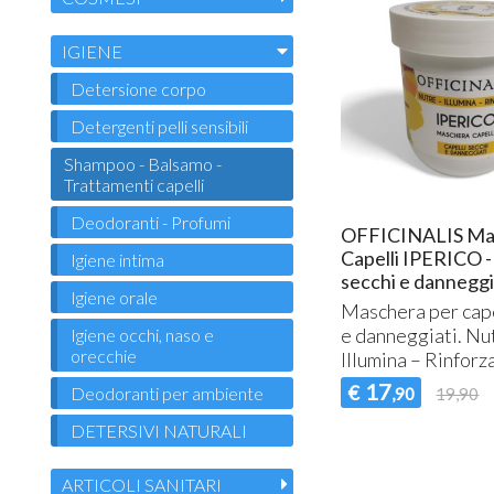
IGIENE
Detersione corpo
Detergenti pelli sensibili
Shampoo - Balsamo -
Trattamenti capelli
Deodoranti - Profumi
OFFICINALIS Ma
Capelli IPERICO -
Igiene intima
secchi e danneggi
Igiene orale
Maschera per cape
e danneggiati. Nu
Igiene occhi, naso e
orecchie
Illumina – Rinforz
17
€
Deodoranti per ambiente
,90
19,90
DETERSIVI NATURALI
ARTICOLI SANITARI