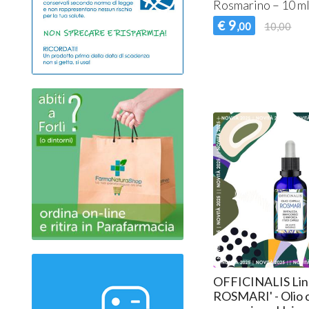
Rosmarino – 10 m
9
€
,00
10,00
OFFICINALIS Li
ROSMARI' - Olio ca