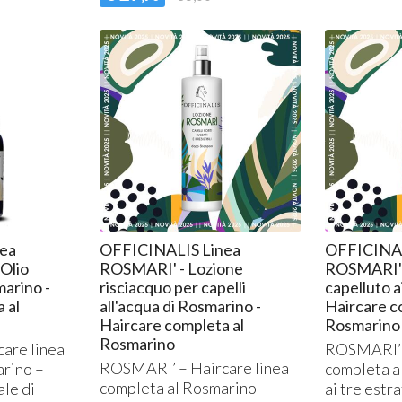
nea
OFFICINALIS Linea
OFFICINAL
Olio
ROSMARI' - Lozione
ROSMARI' -
marino -
risciacquo per capelli
capelluto ai
 al
all'acqua di Rosmarino -
Haircare c
Haircare completa al
Rosmarino
Rosmarino
are linea
ROSMARI’ –
ROSMARI’ – Haircare linea
arino –
completa a
completa al Rosmarino –
ale di
ai tre estr