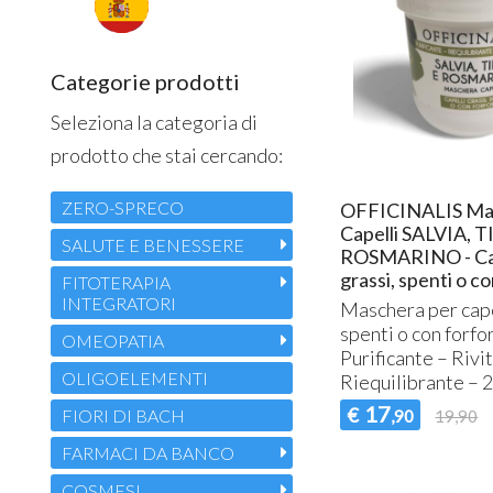
Categorie prodotti
Seleziona la categoria di
prodotto che stai cercando:
ZERO-SPRECO
OFFICINALIS Ma
Capelli SALVIA, 
SALUTE E BENESSERE
ROSMARINO - Cap
grassi, spenti o co
FITOTERAPIA
INTEGRATORI
Maschera per cape
spenti o con forfo
OMEOPATIA
Purificante – Rivi
OLIGOELEMENTI
Riequilibrante – 
17
€
FIORI DI BACH
,90
19,90
FARMACI DA BANCO
COSMESI