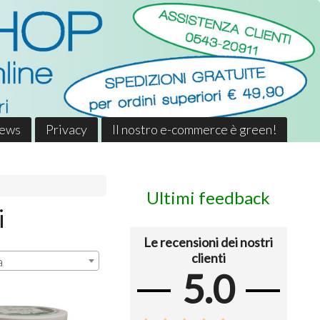
News
Privacy
Il nostro e-commerce è green!
Ultimi feedback
i
Le recensioni dei nostri
clienti
a
5.0