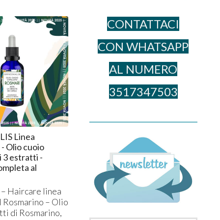
CONTATTACI
CON WHATSAPP
AL NUME​RO
3517347503
______________________________________
IS Linea
 Olio cuoio
 3 estratti -
ompleta al
 Haircare linea
l Rosmarino – Olio
atti di Rosmarino,