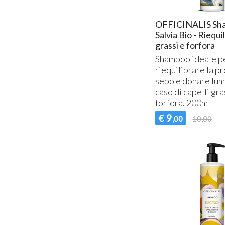
OFFICINALIS Sh
Salvia Bio - Riequi
grassi e forfora
Shampoo ideale p
riequilibrare la p
sebo e donare lum
caso di capelli gra
forfora. 200ml
9
€
,00
10,00