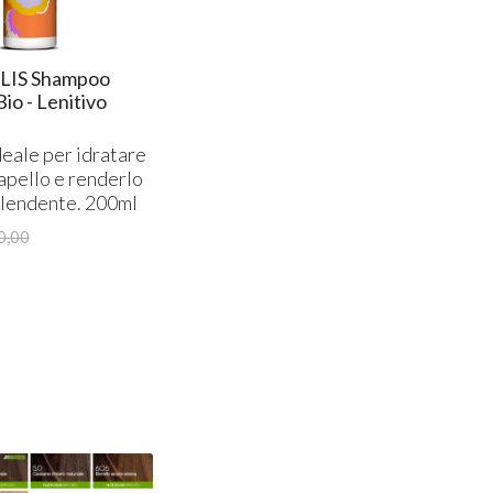
LIS Shampoo
io - Lenitivo
eale per idratare
capello e renderlo
plendente. 200ml
0,00