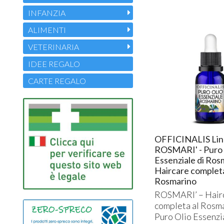
INFANZIA
ALIMENTI
VETERINARIA
IDEE REGALO
CARTE REGALO
OFFICINALIS Li
ROSMARI' - Puro 
Essenziale di Ros
Haircare completa
Rosmarino
ROSMARI’ – Hairc
completa al Rosm
Puro Olio Essenzi