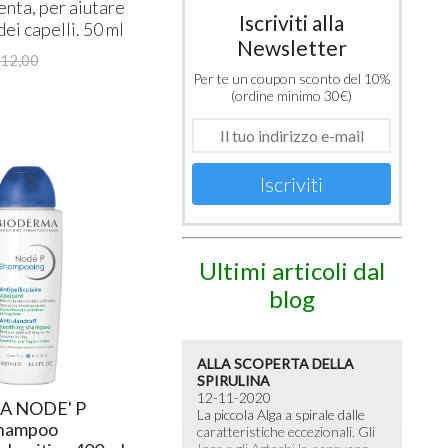
nta, per aiutare
Iscriviti alla
dei capelli. 50 ml
Newsletter
12,00
Per te un coupon sconto del 10%
(ordine minimo 30€)
Iscriviti
Ultimi articoli dal
blog
ALLA SCOPERTA DELLA
SPIRULINA
12-11-2020
 NODE' P
La piccola Alga a spirale dalle
Shampoo
caratteristiche eccezionali. Gli