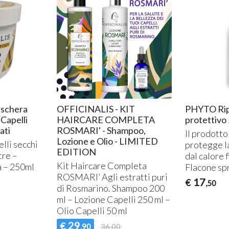
schera
OFFICINALIS - KIT
PHYTO Rip
 Capelli
HAIRCARE COMPLETA
protettivo 
ati
ROSMARI' - Shampoo,
Il prodotto
Lozione e Olio - LIMITED
lli secchi
protegge la
EDITION
tre –
dal calore 
Kit Haircare Completa
a – 250ml
Flacone spr
ROSMARI’ Agli estratti puri
17
€
,50
di Rosmarino. Shampoo 200
ml – Lozione Capelli 250 ml –
Olio Capelli 50 ml
29
€
,90
36,00