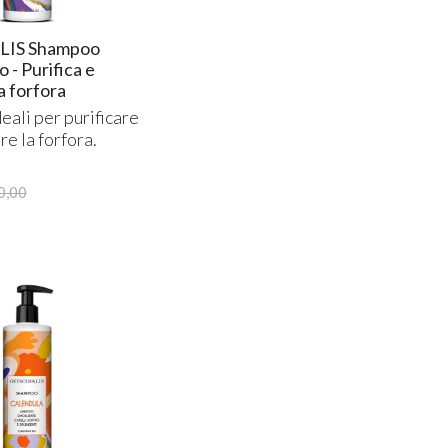
LIS Shampoo
 - Purifica e
a forfora
ali per purificare
re la forfora.
0,00