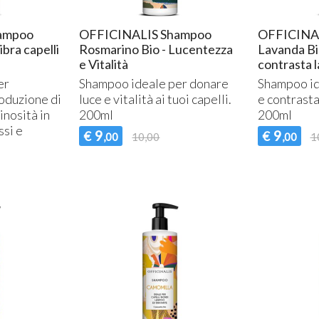
ampoo
OFFICINALIS Shampoo
OFFICINA
libra capelli
Rosmarino Bio - Lucentezza
Lavanda Bio
e Vitalità
contrasta l
er
Shampoo ideale per donare
Shampoo ide
roduzione di
luce e vitalità ai tuoi capelli.
e contrasta
inosità in
200ml
200ml
ssi e
9
9
€
€
,00
10,00
,00
1