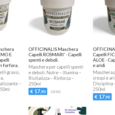
T
2
schera
OFFICINALIS Maschera
OFFICINA
TIMO E
Capelli ROSMARI' - Capelli
Capelli FI
elli
spenti e deboli.
ALOE - Cape
n forfora.
e aridi
Maschera per capelli spenti
lli grassi,
Maschera pe
e deboli. Nutre – Illumina –
ra.
crespi e ar
Rivitalizza – Rinforza –
talizzante –
Disciplina
250ml
250ml
250ml
17
€
,90
19,90
17
€
,90