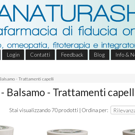
Login
Contatti
Feedback
Blog
Info & 
alsamo - Trattamenti capelli
 Balsamo - Trattamenti capell
Stai visualizzando 70 prodotti | Ordina per:
Rilevanz