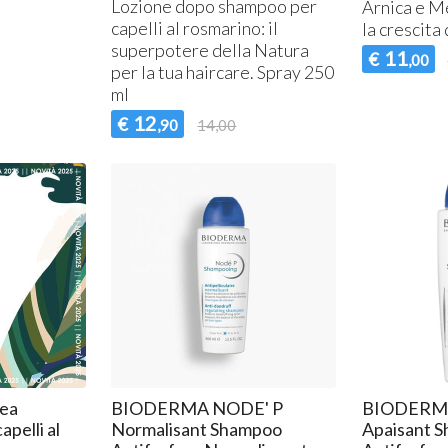
Lozione dopo shampoo per
l
Arnica e Me
capelli al rosmarino: il
la crescita 
superpotere della Natura
11
€
,00
per la tua haircare. Spray 250
ml
12
€
,90
14,00
nea
BIODERMA NODE' P
BIODERMA
pelli al
Normalisant Shampoo
Apaisant 