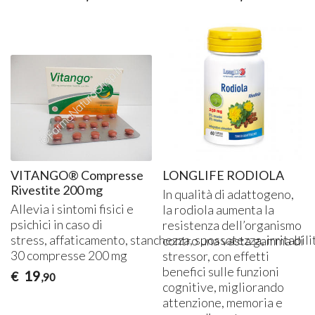
VITANGO® Compresse
LONGLIFE RODIOLA
Rivestite 200 mg
In qualità di adattogeno,
Allevia i sintomi fisici e
la rodiola aumenta la
psichici in caso di
resistenza dell’organismo
stress, affaticamento, stanchezza, spossatezza, irritabili
contro una vasta gamma di
30 compresse 200 mg
stressor, con effetti
benefici sulle funzioni
19
€
,90
cognitive, migliorando
attenzione, memoria e