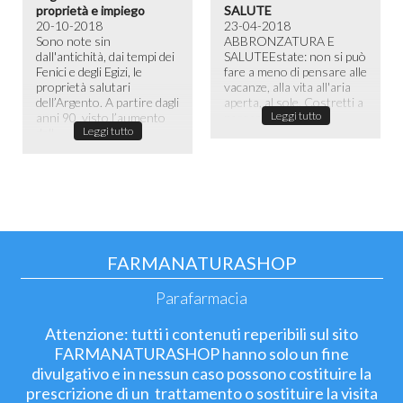
proprietà e impiego
SALUTE
20-10-2018
23-04-2018
Sono note sin
ABBRONZATURA E
dall'antichità, dai tempi dei
SALUTE​ Estate: non si può
Fenici e degli Egizi, le
fare a meno di pensare alle
proprietà salutari
vacanze, alla vita all'aria
dell’Argento. A partire dagli
aperta, al sole. Costretti a
Leggi tutto
anni 90, visto l’aumento
passare la maggior ...
Leggi tutto
dell...
FARMANATURASHOP
Parafarmacia
Attenzione: tutti i contenuti reperibili sul sito
FARMANATURASHOP hanno solo un fine
divulgativo e in nessun caso possono costituire la
prescrizione di un trattamento o sostituire la visita