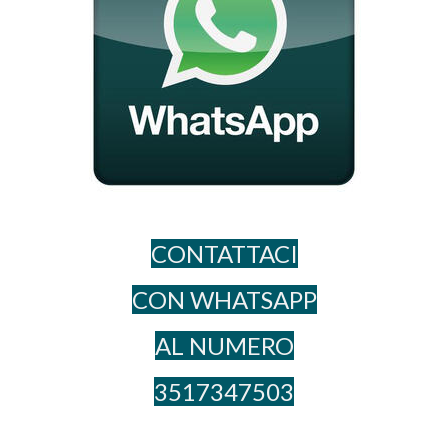
CONTATTACI
CON WHATSAPP
AL NUME​RO
3517347503