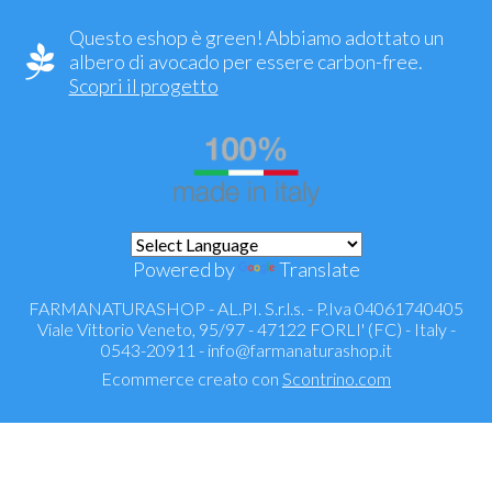
Questo eshop è green! Abbiamo adottato un
albero di avocado per essere carbon-free.
Scopri il progetto
Powered by
Translate
FARMANATURASHOP - AL.PI. S.r.l.s. - P.Iva 04061740405
Viale Vittorio Veneto, 95/97 - 47122 FORLI' (FC) - Italy -
0543-20911 -
info@farmanaturashop.it
Ecommerce creato con
Scontrino.com