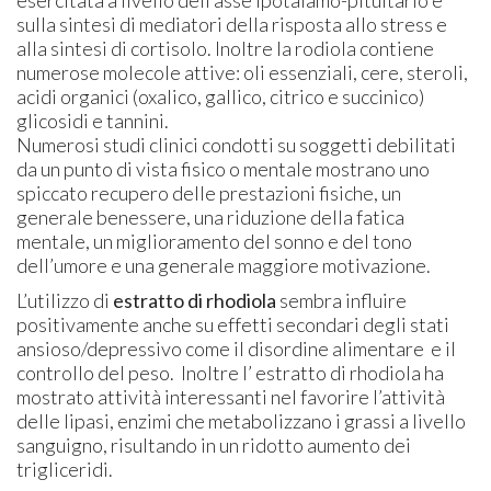
esercitata a livello dell’asse ipotalamo-pituitario e
sulla sintesi di mediatori della risposta allo stress e
alla sintesi di cortisolo. Inoltre la rodiola contiene
numerose molecole attive: oli essenziali, cere, steroli,
acidi organici (oxalico, gallico, citrico e succinico)
glicosidi e tannini.
Numerosi studi clinici condotti su soggetti debilitati
da un punto di vista fisico o mentale mostrano uno
spiccato recupero delle prestazioni fisiche, un
generale benessere, una riduzione della fatica
mentale, un miglioramento del sonno e del tono
dell’umore e una generale maggiore motivazione.
L’utilizzo di
estratto di rhodiola
sembra influire
positivamente anche su effetti secondari degli stati
ansioso/depressivo come il disordine alimentare e il
controllo del peso. Inoltre l’ estratto di rhodiola ha
mostrato attività interessanti nel favorire l’attività
delle lipasi, enzimi che metabolizzano i grassi a livello
sanguigno, risultando in un ridotto aumento dei
trigliceridi.