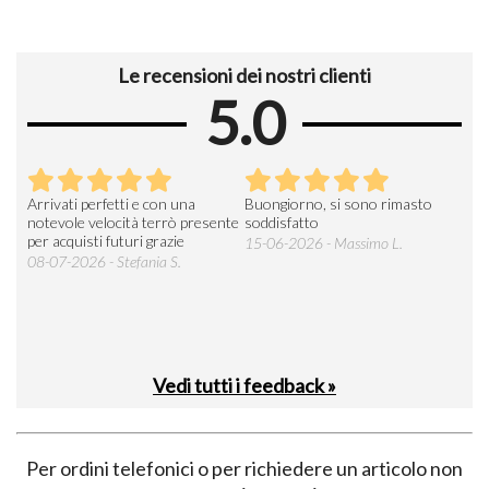
Le recensioni dei nostri clienti
5.0
Arrivati perfetti e con una
Buongiorno, si sono rimasto
Espe
 an
notevole velocità terrò presente
soddisfatto
sod
per acquisti futuri grazie
15-06-2026 - Massimo L.
03-
 was
08-07-2026 - Stefania S.
M.
Vedi tutti i feedback »
Per ordini telefonici o per richiedere un articolo non