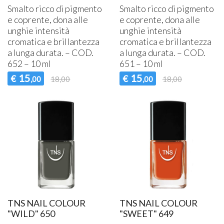
Smalto ricco di pigmento
Smalto ricco di pigmento
e coprente, dona alle
e coprente, dona alle
unghie intensità
unghie intensità
cromatica e brillantezza
cromatica e brillantezza
a lunga durata. –
COD
.
a lunga durata. –
COD
.
652 – 10 ml
651 – 10 ml
15
15
€
€
,00
18,00
,00
18,00
TNS NAIL COLOUR
TNS NAIL COLOUR
"WILD" 650
"SWEET" 649