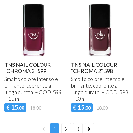
TNS NAIL COLOUR
TNS NAIL COLOUR
"CHROMA 3" 599
"CHROMA 2" 598
Smalto colore intenso e
Smalto colore intenso e
brillante, coprente a
brillante, coprente a
lunga durata. –
COD
. 599
lunga durata. –
COD
. 598
– 10 ml
– 10 ml
15
15
€
€
,00
18,00
,00
18,00
1
2
3