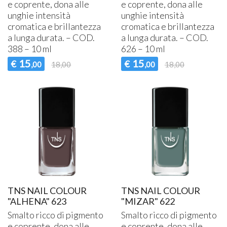
e coprente, dona alle
e coprente, dona alle
unghie intensità
unghie intensità
cromatica e brillantezza
cromatica e brillantezza
a lunga durata. –
COD
.
a lunga durata. –
COD
.
388 – 10 ml
626 – 10 ml
15
15
€
€
,00
18,00
,00
18,00
TNS NAIL COLOUR
TNS NAIL COLOUR
"ALHENA" 623
"MIZAR" 622
Smalto ricco di pigmento
Smalto ricco di pigmento
e coprente, dona alle
e coprente, dona alle