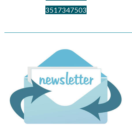
3517347503
_____________________________________________________________