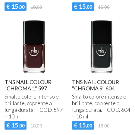
15
15
€
€
,00
18,00
,00
18,00
TNS NAIL COLOUR
TNS NAIL COLOUR
"CHROMA 1" 597
"CHROMA 9" 604
Smalto colore intenso e
Smalto colore intenso e
brillante, coprente a
brillante, coprente a
lunga durata. –
COD
. 597
lunga durata. –
COD
. 604
– 10 ml
– 10 ml
15
15
€
€
,00
18,00
,00
18,00