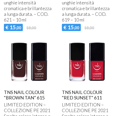
unghie intensità
unghie intensità
cromatica e brillantezza
cromatica e brillantezza
a lunga durata. –
COD
.
a lunga durata. –
COD
.
621 – 10 ml
619 – 10 ml
15
15
€
€
,00
18,00
,00
18,00
TNS NAIL COLOUR
TNS NAIL COLOUR
"BROWN TAN" 615
"RED SUNSET" 611
LIMITED
EDITION
–
LIMITED
EDITION
–
COLLEZIONE
PE 2021
COLLEZIONE
PE 2021