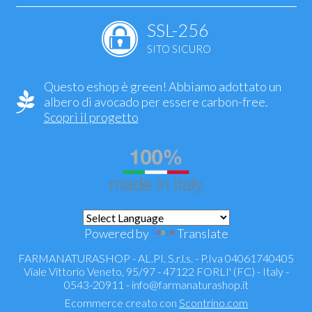
SSL-256
SITO SICURO
Questo eshop è green! Abbiamo adottato un
albero di avocado per essere carbon-free.
Scopri il progetto
Powered by
Translate
FARMANATURASHOP - AL.PI. S.r.l.s. - P.Iva 04061740405
Viale Vittorio Veneto, 95/97 - 47122 FORLI' (FC) - Italy -
0543-20911 -
info@farmanaturashop.it
Ecommerce creato con
Scontrino.com