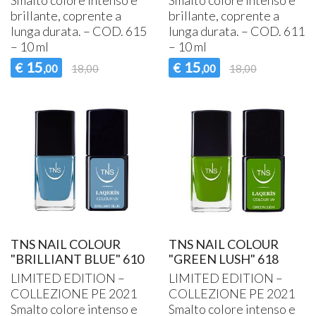
Smalto colore intenso e
Smalto colore intenso e
brillante, coprente a
brillante, coprente a
lunga durata. –
COD
. 615
lunga durata. –
COD
. 611
– 10 ml
– 10 ml
15
15
€
€
,00
18,00
,00
18,00
TNS NAIL COLOUR
TNS NAIL COLOUR
"BRILLIANT BLUE" 610
"GREEN LUSH" 618
LIMITED
EDITION
–
LIMITED
EDITION
–
COLLEZIONE
PE 2021
COLLEZIONE
PE 2021
Smalto colore intenso e
Smalto colore intenso e