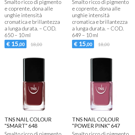
Smalto ricco di pigmento
Smalto ricco di pigmento
e coprente, dona alle
e coprente, dona alle
unghie intensità
unghie intensità
cromatica e brillantezza
cromatica e brillantezza
a lunga durata. –
COD
.
a lunga durata. –
COD
.
650 – 10 ml
649 – 10 ml
15
15
€
€
,00
18,00
,00
18,00
TNS NAIL COLOUR
TNS NAIL COLOUR
"SMART" 648
"POWER PINK" 647
Smalto ricco di pigmento
Smalto ricco di pigmento