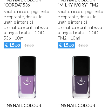
"CORDA" 536
"MILKY IVORY" FM2
Smalto ricco di pigmento
Smalto ricco di pigmento
e coprente, dona alle
e coprente, dona alle
unghie intensità
unghie intensità
cromatica e brillantezza
cromatica e brillantezza
a lunga durata. –
COD
.
a lunga durata. –
COD
.
536 – 10 ml
FM2 – 10 ml
15
15
€
€
,00
18,00
,00
18,00
TNS NAIL COLOUR
TNS NAIL COLOUR