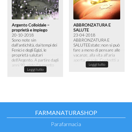
Argento Colloidale –
ABBRONZATURA E
proprietà e impiego
SALUTE
20-10-2018
23-04-2018
Sono note sin
ABBRONZATURA E
dall'antichità, dai tempi dei
SALUTE​ Estate: non si può
Fenici e degli Egizi, le
fare a meno di pensare alle
proprietà salutari
vacanze, alla vita all'aria
dell’Argento. A partire dagli
aperta, al sole. Costretti a
Leggi tutto
anni 90, visto l’aumento
passare la maggior ...
Leggi tutto
dell...
FARMANATURASHOP
Parafarmacia