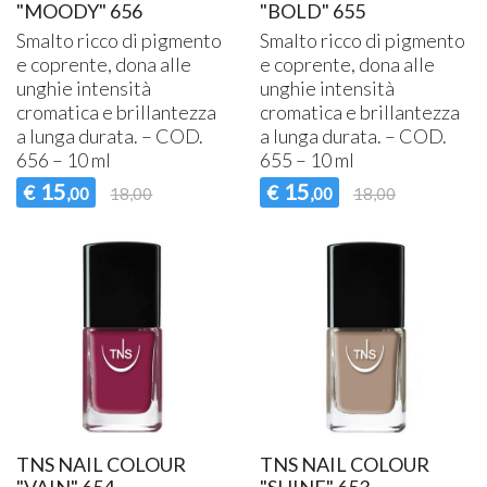
"MOODY" 656
"BOLD" 655
Smalto ricco di pigmento
Smalto ricco di pigmento
e coprente, dona alle
e coprente, dona alle
unghie intensità
unghie intensità
cromatica e brillantezza
cromatica e brillantezza
a lunga durata. –
COD
.
a lunga durata. –
COD
.
656 – 10 ml
655 – 10 ml
15
15
€
€
,00
18,00
,00
18,00
TNS NAIL COLOUR
TNS NAIL COLOUR
"VAIN" 654
"SHINE" 653