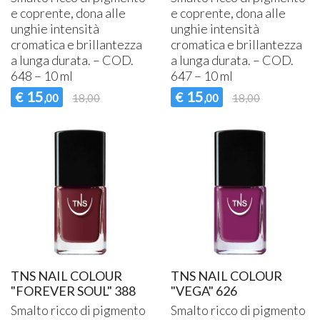
e coprente, dona alle
e coprente, dona alle
unghie intensità
unghie intensità
cromatica e brillantezza
cromatica e brillantezza
a lunga durata. –
COD
.
a lunga durata. –
COD
.
648 – 10 ml
647 – 10 ml
15
15
€
€
,00
18,00
,00
18,00
TNS NAIL COLOUR
TNS NAIL COLOUR
"FOREVER SOUL" 388
"VEGA" 626
Smalto ricco di pigmento
Smalto ricco di pigmento