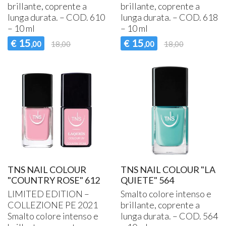
brillante, coprente a
brillante, coprente a
lunga durata. –
COD
. 610
lunga durata. –
COD
. 618
– 10 ml
– 10 ml
15
15
€
€
,00
18,00
,00
18,00
TNS NAIL COLOUR
TNS NAIL COLOUR "LA
"COUNTRY ROSE" 612
QUIETE" 564
LIMITED
EDITION
–
Smalto colore intenso e
COLLEZIONE
PE 2021
brillante, coprente a
Smalto colore intenso e
lunga durata. –
COD
. 564