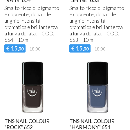
Smalto ricco di pigmento
Smalto ricco di pigmento
e coprente, dona alle
e coprente, dona alle
unghie intensità
unghie intensità
cromatica e brillantezza
cromatica e brillantezza
a lunga durata. –
COD
.
a lunga durata. –
COD
.
654 – 10 ml
653 – 10 ml
15
15
€
€
,00
18,00
,00
18,00
TNS NAIL COLOUR
TNS NAIL COLOUR
"ROCK" 652
"HARMONY" 651