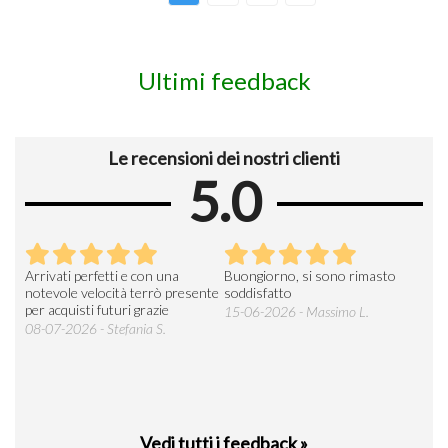
Ultimi feedback
Le recensioni dei nostri clienti
5.0
Arrivati perfetti e con una
Buongiorno, si sono rimasto
Espe
 an
notevole velocità terrò presente
soddisfatto
sod
per acquisti futuri grazie
15-06-2026 - Massimo L.
03-
 was
08-07-2026 - Stefania S.
M.
Vedi tutti i feedback »