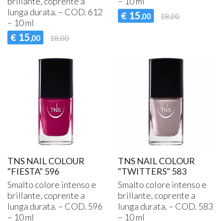
brillante, coprente a
– 10 ml
lunga durata. –
COD
. 612
15
€
,00
18,00
– 10 ml
15
€
,00
18,00
TNS NAIL COLOUR
TNS NAIL COLOUR
"FIESTA" 596
"TWITTERS" 583
Smalto colore intenso e
Smalto colore intenso e
brillante, coprente a
brillante, coprente a
lunga durata. –
COD
. 596
lunga durata. –
COD
. 583
– 10 ml
– 10 ml