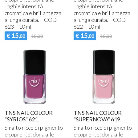
unghie intensità
unghie intensità
cromatica e brillantezza
cromatica e brillantezza
a lunga durata. –
COD
.
a lunga durata. –
COD
.
623 – 10 ml
622 – 10 ml
15
15
€
€
,00
18,00
,00
18,00
TNS NAIL COLOUR
TNS NAIL COLOUR
"SYRIOS" 621
"SUPERNOVA" 619
Smalto ricco di pigmento
Smalto ricco di pigmento
e coprente, dona alle
e coprente, dona alle