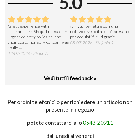
5.0
Great experience with
Arrivati perfetti e con una
Buo
Farmanatura Shop! I needed an
notevole velocità terrò presente
sod
urgent delivery to Malta, and
per acquisti futuri grazie
15-
their customer service team was
08-07-2026 - Stefania S.
really ...
13-07-2026 - Shaun A.
Vedi tutti i feedback »
Per ordini telefonici o per richiedere un articolo non
presente in negozio
potete contattarci allo
0543-20911
dal lunedì al venerdì