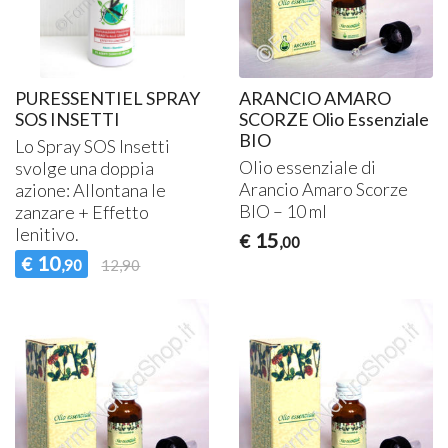
PURESSENTIEL SPRAY
ARANCIO AMARO
SOS INSETTI
SCORZE Olio Essenziale
BIO
Lo Spray
SOS
Insetti
Olio essenziale di
svolge una doppia
Arancio Amaro Scorze
azione: Allontana le
BIO
– 10 ml
zanzare + Effetto
lenitivo.
15
€
,00
10
€
,90
12,90