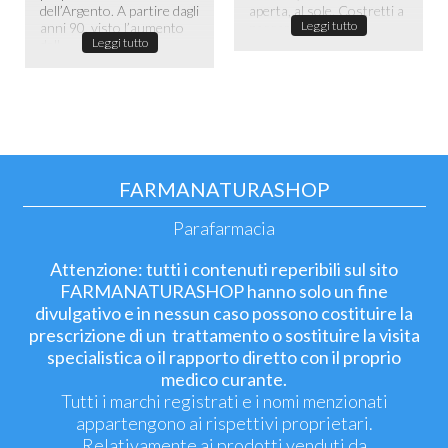
dell’Argento. A partire dagli
aperta, al sole. Costretti a
Leggi tutto
anni 90, visto l’aumento
passare la maggior ...
Leggi tutto
dell...
FARMANATURASHOP
Parafarmacia
Attenzione: tutti i contenuti reperibili sul sito
FARMANATURASHOP hanno solo un fine
divulgativo e in nessun caso possono costituire la
prescrizione di un trattamento o sostituire la visita
specialistica o il rapporto diretto con il proprio
medico curante.
Tutti i marchi registrati e i nomi menzionati
appartengono ai rispettivi proprietari.
Relativamente ai prodotti venduti da