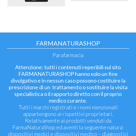
FARMANATURASHOP
Parafarmacia
Attenzione: tutti i contenuti reperibili sul sito
FARMANATURASHOP hanno solo un fine
divulgativo e in nessun caso possono costituire la
prescrizione di un trattamento o sostituire la visita
specialistica o il rapporto diretto con il proprio
medico curante.
Tutti i marchi registrati e i nomi menzionati
appartengono ai rispettivi proprietari.
Relativamente ai prodotti venduti da
FarmaNaturaShop ed aventi la seguente natura:
dispositivi medici e dispositivi medico – diagnostici