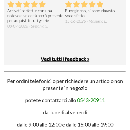
Arrivati perfetti e con una
Buongiorno, si sono rimasto
Espe
 an
notevole velocità terrò presente
soddisfatto
sod
per acquisti futuri grazie
15-06-2026 - Massimo L.
03-
 was
08-07-2026 - Stefania S.
M.
Vedi tutti i feedback »
Per ordini telefonici o per richiedere un articolo non
presente in negozio
potete contattarci allo
0543-20911
dal lunedì al venerdì
dalle 9:00 alle 12:00 e dalle 16:00 alle 19:00