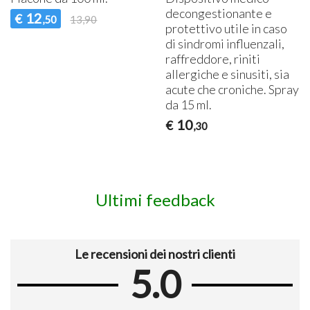
decongestionante e
12
€
,50
13,90
protettivo utile in caso
di sindromi influenzali,
raffreddore, riniti
allergiche e sinusiti, sia
acute che croniche. Spray
da 15 ml.
10
€
,30
Ultimi feedback
Le recensioni dei nostri clienti
5.0