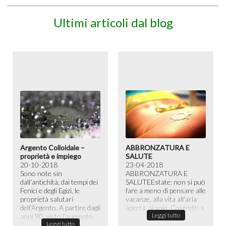
Ultimi articoli dal blog
Argento Colloidale –
ABBRONZATURA E
proprietà e impiego
SALUTE
20-10-2018
23-04-2018
Sono note sin
ABBRONZATURA E
dall'antichità, dai tempi dei
SALUTE​ Estate: non si può
Fenici e degli Egizi, le
fare a meno di pensare alle
proprietà salutari
vacanze, alla vita all'aria
dell’Argento. A partire dagli
aperta, al sole. Costretti a
Leggi tutto
anni 90, visto l’aumento
passare la maggior ...
Leggi tutto
dell...