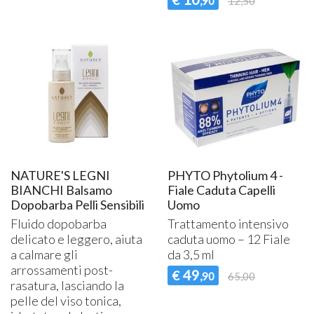
€
,90
12,50
NATURE'S LEGNI
PHYTO Phytolium 4 -
BIANCHI Balsamo
Fiale Caduta Capelli
Dopobarba Pelli Sensibili
Uomo
Fluido dopobarba
Trattamento intensivo
delicato e leggero, aiuta
caduta uomo – 12 Fiale
a calmare gli
da 3,5 ml
arrossamenti post-
49
€
,90
65,00
rasatura, lasciando la
pelle del viso tonica,