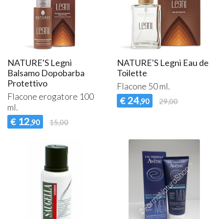
NATURE'S Legni
NATURE'S Legni Eau de
Balsamo Dopobarba
Toilette
Protettivo
Flacone 50 ml.
Flacone erogatore 100
24
€
,90
29,00
ml.
12
€
,90
15,00