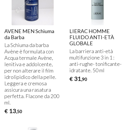
AVENE MEN Schiuma
LIERAC HOMME
da Barba
FLUIDO ANTI-ETÀ
GLOBALE
La Schiuma da barba
La barriera anti-età
Avène è formulata con
multifunzione 3 in 1 :
Acqua termale Avène,
anti-rughe- tonificante-
lenitiva e addolcente,
idratante. 50 ml
per non alterare il film
idrolipidico della pelle.
31
€
,90
Leggera e cremosa
assicura una rasatura
perfetta. Flacone da 200
ml.
13
€
,50