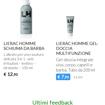
LIERAC HOMME
LIERAC HOMME GEL-
SCHIUMA DA BARBA
DOCCIA
MULTIFUNZIONE
L’alleato per una rasatura
delicata 3 in 1 : anti-
Gel-doccia integrale
irritazioni – lenitivo –
viso, corpo, capelli e
idratante – 150 ml
barba. Tubo da 200 ml
12
€
,90
7
€
,90
11,90
Ultimi feedback