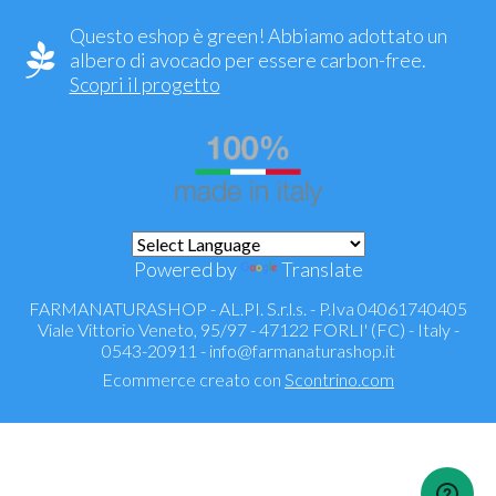
Questo eshop è green! Abbiamo adottato un
albero di avocado per essere carbon-free.
Scopri il progetto
Powered by
Translate
FARMANATURASHOP - AL.PI. S.r.l.s. - P.Iva 04061740405
Viale Vittorio Veneto, 95/97 - 47122 FORLI' (FC) - Italy -
0543-20911 -
info@farmanaturashop.it
Ecommerce creato con
Scontrino.com