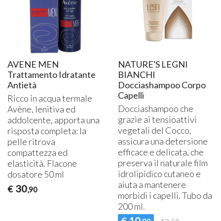
AVENE MEN
NATURE'S LEGNI
Trattamento Idratante
BIANCHI
Antietà
Docciashampoo Corpo
Capelli
Ricco in acqua termale
Docciashampoo che
Avène, lenitiva ed
grazie ai tensioattivi
addolcente, apporta una
vegetali del Cocco,
risposta completa: la
assicura una detersione
pelle ritrova
efficace e delicata, che
compattezza ed
preserva il naturale film
elasticità. Flacone
idrolipidico cutaneo e
dosatore 50 ml
aiuta a mantenere
30
€
,90
morbidi i capelli. Tubo da
200 ml.
10