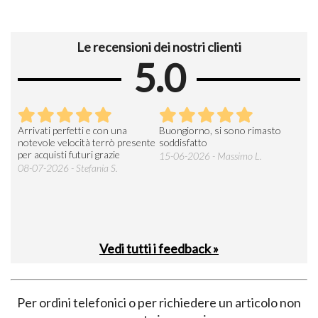
Le recensioni dei nostri clienti
5.0
Arrivati perfetti e con una
Buongiorno, si sono rimasto
Espe
 an
notevole velocità terrò presente
soddisfatto
sod
per acquisti futuri grazie
15-06-2026 - Massimo L.
03-
 was
08-07-2026 - Stefania S.
M.
Vedi tutti i feedback »
Per ordini telefonici o per richiedere un articolo non