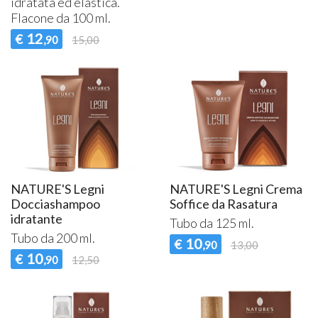
idratata ed elastica.
Flacone da 100 ml.
12
€
,90
15,00
NATURE'S Legni
NATURE'S Legni Crema
Docciashampoo
Soffice da Rasatura
idratante
Tubo da 125 ml.
Tubo da 200 ml.
10
€
,90
13,00
10
€
,90
12,50