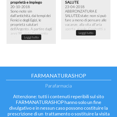
proprietà e impiego
SALUTE
20-10-2018
23-04-2018
Sono note sin
ABBRONZATURA E
dall'antichità, dai tempi dei
SALUTE​ Estate: non si può
Fenici e degli Egizi, le
fare a meno di pensare alle
proprietà salutari
vacanze, alla vita all'aria
dell’Argento. A partire dagli
aperta, al sole. Costretti a
Leggi tutto
anni 90, visto l’aumento
passare la maggior ...
Leggi tutto
dell...
FARMANATURASHOP
Parafarmacia
Attenzione: tutti i contenuti reperibili sul sito
FARMANATURASHOP hanno solo un fine
divulgativo e in nessun caso possono costituire la
prescrizione di un trattamento o sostituire la visita