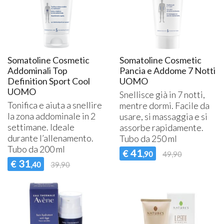
Somatoline Cosmetic
Somatoline Cosmetic
Addominali Top
Pancia e Addome 7 Notti
Definition Sport Cool
UOMO
UOMO
Snellisce già in 7 notti,
Tonifica e aiuta a snellire
mentre dormi. Facile da
la zona addominale in 2
usare, si massaggia e si
settimane. Ideale
assorbe rapidamente.
durante l’allenamento.
Tubo da 250 ml
Tubo da 200 ml
41
€
,90
49,90
31
€
,40
39,90