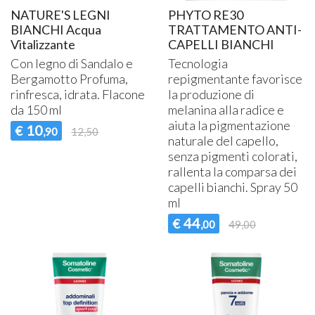
NATURE'S LEGNI
PHYTO RE30
BIANCHI Acqua
TRATTAMENTO ANTI-
Vitalizzante
CAPELLI BIANCHI
Con legno di Sandalo e
Tecnologia
Bergamotto Profuma,
repigmentante favorisce
rinfresca, idrata. Flacone
la produzione di
da 150 ml
melanina alla radice e
aiuta la pigmentazione
10
€
,90
12,50
naturale del capello,
senza pigmenti colorati,
rallenta la comparsa dei
capelli bianchi. Spray 50
ml
44
€
,00
49,00