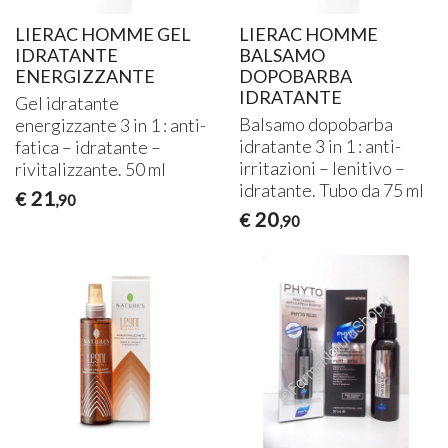
LIERAC HOMME GEL
LIERAC HOMME
IDRATANTE
BALSAMO
ENERGIZZANTE
DOPOBARBA
IDRATANTE
Gel idratante
Balsamo dopobarba
energizzante 3 in 1 : anti-
idratante 3 in 1 : anti-
fatica – idratante –
irritazioni – lenitivo –
rivitalizzante. 50 ml
idratante. Tubo da 75 ml
21
€
,90
20
€
,90