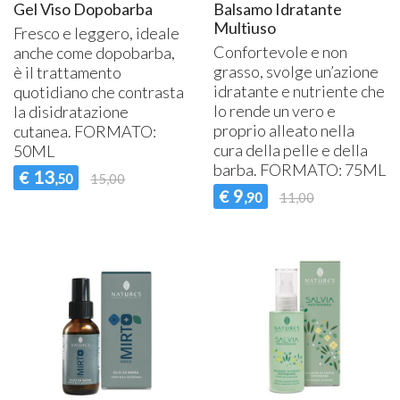
Gel Viso Dopobarba
Balsamo Idratante
Multiuso
Fresco e leggero, ideale
Confortevole e non
anche come dopobarba,
grasso, svolge un’azione
è il trattamento
idratante e nutriente che
quotidiano che contrasta
lo rende un vero e
la disidratazione
proprio alleato nella
cutanea.
FORMATO
:
cura della pelle e della
50ML
barba.
FORMATO
: 75ML
13
€
,50
15,00
9
€
,90
11,00