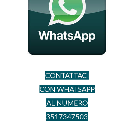
CONTATTACI
CON WHATSAPP
AL NUME​RO
3517347503