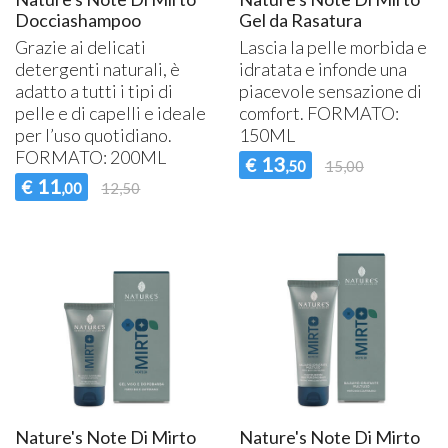
Docciashampoo
Gel da Rasatura
Grazie ai delicati
Lascia la pelle morbida e
detergenti naturali, è
idratata e infonde una
adatto a tutti i tipi di
piacevole sensazione di
pelle e di capelli e ideale
comfort.
FORMATO
:
per l’uso quotidiano.
150ML
FORMATO
: 200ML
13
€
,50
15,00
11
€
,00
12,50
Nature's Note Di Mirto
Nature's Note Di Mirto