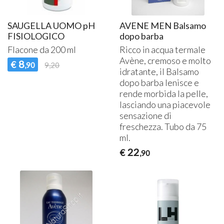
SAUGELLA UOMO pH
AVENE MEN Balsamo
FISIOLOGICO
dopo barba
Flacone da 200 ml
Ricco in acqua termale
Avène, cremoso e molto
8
€
,90
9,20
idratante, il Balsamo
dopo barba lenisce e
rende morbida la pelle,
lasciando una piacevole
sensazione di
freschezza. Tubo da 75
ml.
22
€
,90