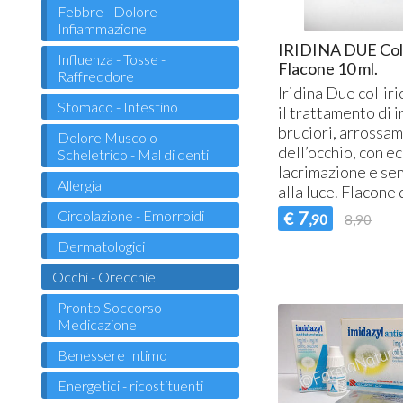
Febbre - Dolore -
Infiammazione
IRIDINA DUE Coll
Influenza - Tosse -
Flacone 10 ml.
Raffreddore
Iridina Due colliri
Stomaco - Intestino
il trattamento di i
bruciori, arrossa
Dolore Muscolo-
dell’occhio, con e
Scheletrico - Mal di denti
lacrimazione e sen
Allergia
alla luce. Flacone
Circolazione - Emorroidi
7
€
,90
8,90
Dermatologici
Occhi - Orecchie
Pronto Soccorso -
Medicazione
Benessere Intimo
Energetici - ricostituenti