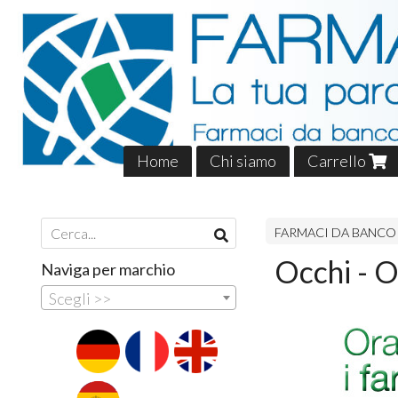
Home
Chi siamo
Carrello
FARMACI DA BANCO
Occhi - 
Naviga per marchio
Scegli >>