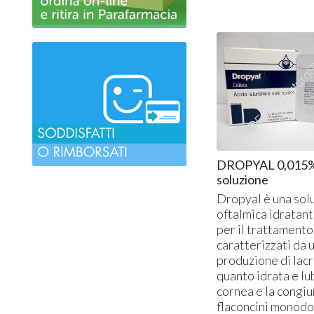
DROPYAL 0,015% c
soluzione
Dropyal è una sol
oftalmica idratant
per il trattamento
caratterizzati da 
produzione di lacr
quanto idrata e lub
cornea e la congiu
flaconcini monodo