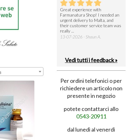
utto perfetto
Great experience with
Arrivati 
Farmanatura Shop! I needed an
notevole 
7-07-2026 - Ruggero V.
urgent delivery to Malta, and
per acquis
their customer service team was
08-07-202
really ...
13-07-2026 - Shaun A.
Vedi tutti i feedback »
a
Per ordini telefonici o per
richiedere un articolo non
presente in negozio
potete contattarci allo
0543-20911
dal lunedì al venerdì