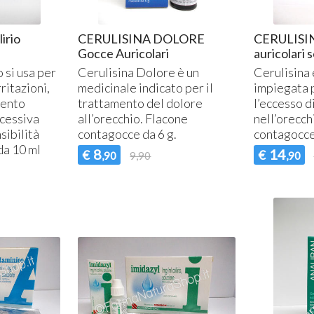
irio
CERULISINA DOLORE
CERULISI
Gocce Auricolari
auricolari 
o si usa per
Cerulisina Dolore è un
Cerulisina 
rritazioni,
medicinale indicato per il
impiegata 
mento
trattamento del dolore
l’eccesso d
ccessiva
all’orecchio. Flacone
nell’orecch
sibilità
contagocce da 6 g.
contagocce
 da 10 ml
8
14
€
€
,90
9,90
,90