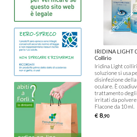
IRIDINA LIGHT 0
Collirio
Iridina Light collir
soluzione si usa pe
disinfezione dell
oculare. È coadiu
trattamento degli
irritati da polvere
Flacone da 10 ml.
8
€
,90