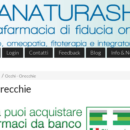
Login
Contatti
Feedback
Blog
Info & 
Occhi - Orecchie
Orecchie