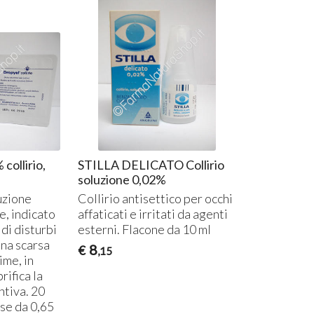
CURARSI CON I FUNGHI: IL
Dep
REISHI o GANODERMA
l’o
LUCIDUM
11-
15-07-2017
Spe
Il Reishi o Ganoderma lucidum
dep
è un fungo medicinale orientale
dis
tra i più apprezzati al mondo per
sig
ollirio,
STILLA DELICATO Collirio
le sue proprietà terapeutiche,
fare
Leggi tutto
oggi confermate dall...
dep
soluzione 0,02%
uzione
Collirio antisettico per occhi
e, indicato
affaticati e irritati da agenti
 di disturbi
esterni. Flacone da 10 ml
una scarsa
8
€
,15
ime, in
rifica la
ntiva. 20
se da 0,65