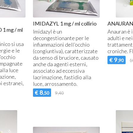
IMIDAZYL 1 mg / ml collirio
ANAURAN g
1 mg / ml
Imidazyl è un
Anauran è i
decongestionante per le
adulti e ne
nico si usa
infiammazioni dell’occhio
trattamento
ergie e le
(congiuntiva), caratterizzate
croniche. F
’occhio
da senso di bruciore, causato
9
€
,90
1
compagnate
anche da agenti esterni,
alla luce
associato ad eccessiva
mazione,
lacrimazione, fastidio alla
i estranei,
luce, arrossamento.
8
€
,50
9,40