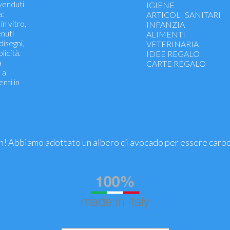
 venduti
Influenza - Tosse - Raff
IGIENE
a:
Stomaco - Intestino
ARTICOLI SANITARI
in vitro,
Dolore Muscolo-Scheletr
INFANZIA
enuti
Allergia
ALIMENTI
 disegni,
Circolazione - Emorroidi
VETERINARIA
licità.
Dermatologici
IDEE REGALO
a
Occhi - Orecchie
CARTE REGALO
 a
Pronto Soccorso - Medi
enti in
Benessere Intimo
Energetici - ricostituenti
dermatologici
! Abbiamo adottato un albero di avocado per essere carb