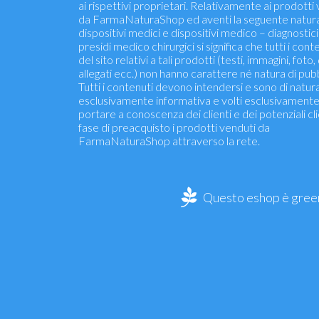
ai rispettivi proprietari. Relativamente ai prodotti
da FarmaNaturaShop ed aventi la seguente natur
dispositivi medici e dispositivi medico – diagnostici 
presidi medico chirurgici si significa che tutti i cont
del sito relativi a tali prodotti (testi, immagini, foto,
allegati ecc.) non hanno carattere né natura di pubb
Tutti i contenuti devono intendersi e sono di natur
esclusivamente informativa e volti esclusivamente
portare a conoscenza dei clienti e dei potenziali cli
fase di preacquisto i prodotti venduti da
FarmaNaturaShop attraverso la rete.
Questo eshop è green