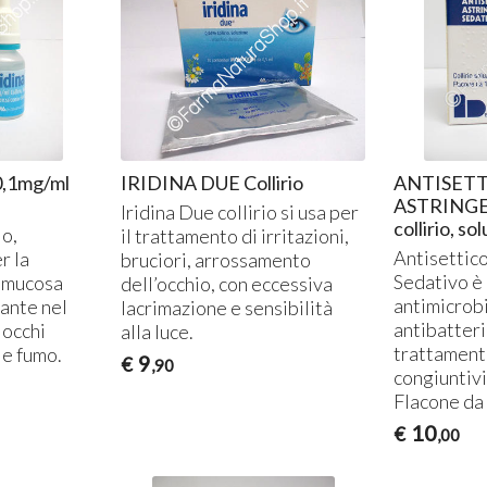
,1mg/ml
IRIDINA DUE Collirio
ANTISET
ASTRING
Iridina Due collirio si usa per
collirio, so
io,
il trattamento di irritazioni,
Antisettic
r la
bruciori, arrossamento
Sedativo è 
a mucosa
dell’occhio, con eccessiva
antimicrob
vante nel
lacrimazione e sensibilità
antibatteri
 occhi
alla luce.
trattamento
 e fumo.
9
€
,90
congiuntivi
Flacone da 
10
€
,00