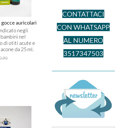
CONTATTACI
occe auricolari
CON WHATSAPP
ndicato negli
i bambini nel
AL NUME​RO
 di otiti acute e
lacone da 25 ml.
3517347503
0,90
______________________________________