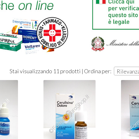
T
2
Stai visualizzando 11 prodotti | Ordina per:
Rilevanz