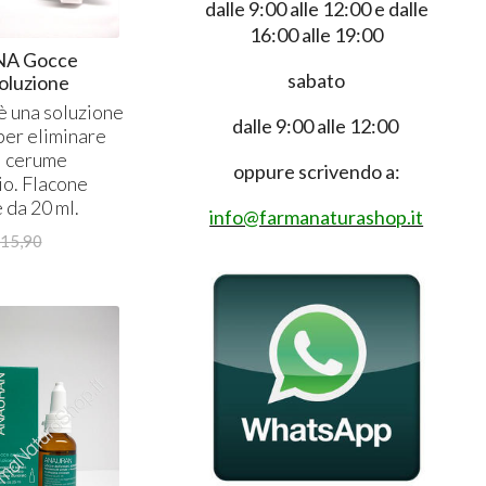
dalle 9:00 alle 12:00 e dalle
16:00 alle 19:00
NA Gocce
sabato
soluzione
è una soluzione
dalle 9:00 alle 12:00
per eliminare
i cerume
oppure scrivendo a:
io. Flacone
 da 20 ml.
info@farmanaturashop.it
15,90