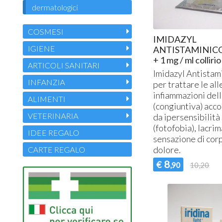
dermatologici
COSMESI
IMIDAZYL
IGIENE
ANTISTAMINICO 
+ 1 mg / ml collirio
ARTICOLI SANITARI
Imidazyl Antistami
INFANZIA
per trattare le all
infiammazioni dell
ALIMENTI
(congiuntiva) ac
VETERINARIA
da ipersensibilità 
(fotofobia), lacri
IDEE REGALO
sensazione di corp
dolore.
CARTE REGALO
8
€
,90
10,20