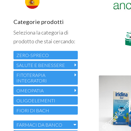
Categorie prodotti
Seleziona la categoria di
prodotto che stai cercando:
ZERO-SPRECO
SALUTE E BENESSERE
FITOTERAPIA
INTEGRATORI
OMEOPATIA
OLIGOELEMENTI
FIORI DI BACH
FARMACI DA BANCO