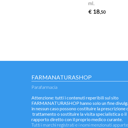
ml.
18
€
,50
FARMANATURASHOP
Parafarmacia
Attenzione: tutti i contenuti reperibili sul sito
FARMANATURASHOP hanno solo un fine divulga
in nessun caso possono costituire la prescrizione d
trattamento o sostituire la visita specialistica o il
rapporto diretto con il proprio medico curante.
Tutti i marchi registrati e i nomi menzionati appar