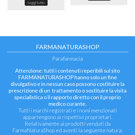
Leggi tutto
dell...
FARMANATURASHOP
Parafarmacia
Attenzione: tutti i contenuti reperibili sul sito
FARMANATURASHOP hanno solo un fine
divulgativo e in nessun caso possono costituire la
prescrizione di un trattamento o sostituire la visita
specialistica o il rapporto diretto con il proprio
medico curante.
Tutti i marchi registrati e i nomi menzionati
appartengono ai rispettivi proprietari.
Relativamente ai prodotti venduti da
FarmaNaturaShop ed aventi la seguente natura: