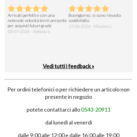
Arrivati perfetti e con una
Buongiorno, si sono rimasto
Espe
 an
notevole velocità terrò presente
soddisfatto
sod
per acquisti futuri grazie
15-06-2026 - Massimo L.
03-
 was
08-07-2026 - Stefania S.
M.
Vedi tutti i feedback »
Per ordini telefonici o per richiedere un articolo non
presente in negozio
potete contattarci allo
0543-20911
dal lunedì al venerdì
dalle 9:00 alle 12:00 e dalle 16:00 alle 19:00