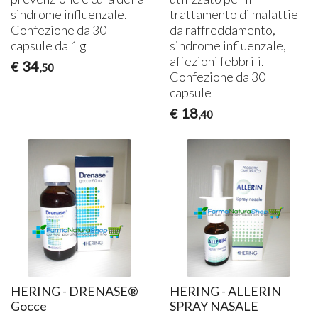
sindrome influenzale.
trattamento di malattie
Confezione da 30
da raffreddamento,
capsule da 1 g
sindrome influenzale,
affezioni febbrili.
34
€
,50
Confezione da 30
capsule
18
€
,40
HERING - DRENASE®
HERING - ALLERIN
Gocce
SPRAY NASALE