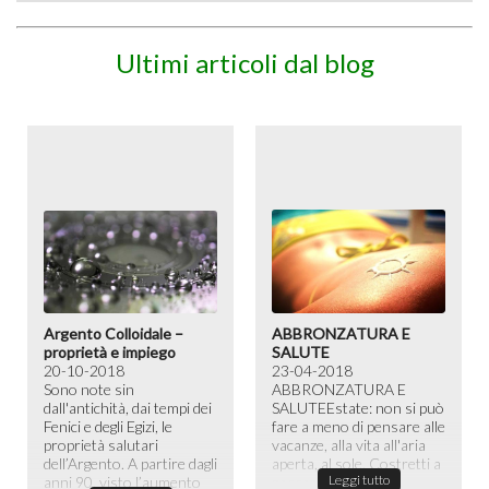
Ultimi articoli dal blog
Argento Colloidale –
ABBRONZATURA E
proprietà e impiego
SALUTE
20-10-2018
23-04-2018
Sono note sin
ABBRONZATURA E
dall'antichità, dai tempi dei
SALUTE​ Estate: non si può
Fenici e degli Egizi, le
fare a meno di pensare alle
proprietà salutari
vacanze, alla vita all'aria
dell’Argento. A partire dagli
aperta, al sole. Costretti a
Leggi tutto
anni 90, visto l’aumento
passare la maggior ...