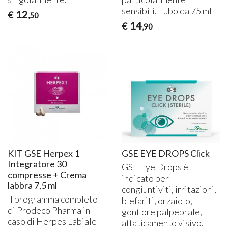
sensibili. Tubo da 75 ml
12
€
,50
14
€
,90
KIT GSE Herpex 1
GSE EYE DROPS Click
Integratore 30
GSE
Eye Drops è
compresse + Crema
indicato per
labbra 7,5 ml
congiuntiviti, irritazioni,
Il programma completo
blefariti, orzaiolo,
di Prodeco Pharma in
gonfiore palpebrale,
caso di Herpes Labiale
affaticamento visivo,