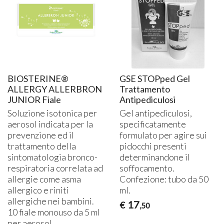
BIOSTERINE®
GSE STOPped Gel
ALLERGY ALLERBRON
Trattamento
JUNIOR Fiale
Antipediculosi
Soluzione isotonica per
Gel antipediculosi,
aerosol indicata per la
specificatamente
prevenzione ed il
formulato per agire sui
trattamento della
pidocchi presenti
sintomatologia bronco-
determinandone il
respiratoria correlata ad
soffocamento.
allergie come asma
Confezione: tubo da 50
allergico e riniti
ml.
allergiche nei bambini.
17
€
,50
10 fiale monouso da 5 ml
per aerosol