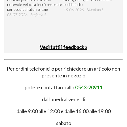
 an
notevole velocità terrò presente
soddisfatto
sod
per acquisti futuri grazie
15-06-2026 - Massimo L.
03-
 was
08-07-2026 - Stefania S.
M.
Vedi tutti i feedback »
Per ordini telefonici o per richiedere un articolo non
presente in negozio
potete contattarci allo
0543-20911
dal lunedì al venerdì
dalle 9:00 alle 12:00 e dalle 16:00 alle 19:00
sabato