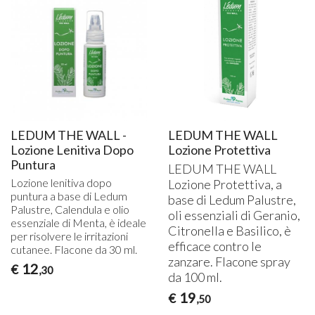
LEDUM THE WALL -
LEDUM THE WALL
Lozione Lenitiva Dopo
Lozione Protettiva
Puntura
LEDUM
THE
WALL
Lozione lenitiva dopo
Lozione Protettiva, a
puntura a base di Ledum
base di Ledum Palustre,
Palustre, Calendula e olio
oli essenziali di Geranio,
essenziale di Menta, è ideale
Citronella e Basilico, è
per risolvere le irritazioni
efficace contro le
cutanee. Flacone da 30 ml.
zanzare. Flacone spray
12
€
,30
da 100 ml.
19
€
,50