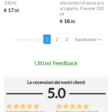
100 ml
alle lendini di ancorarsi
al capello. Flacone 150
17
€
,50
ml
18
€
,50
<< Precedente
1
2
3
Successivo >>
Ultimi feedback
Le recensioni dei nostri clienti
5.0
Arrivati perfetti e con una
Buongiorno, si sono rimasto
Espe