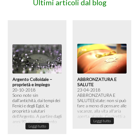
Ultimi articoli dal blog
Argento Colloidale –
ABBRONZATURA E
proprietà e impiego
SALUTE
20-10-2018
23-04-2018
Sono note sin
ABBRONZATURA E
dall'antichità, dai tempi dei
SALUTE​ Estate: non si può
Fenici e degli Egizi, le
fare a meno di pensare alle
proprietà salutari
vacanze, alla vita all'aria
dell’Argento. A partire dagli
aperta, al sole. Costretti a
Leggi tutto
anni 90, visto l’aumento
passare la maggior ...
Leggi tutto
dell...