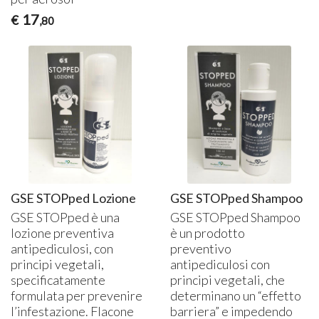
17
€
,80
GSE STOPped Lozione
GSE STOPped Shampoo
GSE
STOPped è una
GSE
STOPped Shampoo
lozione preventiva
è un prodotto
antipediculosi, con
preventivo
principi vegetali,
antipediculosi con
specificatamente
principi vegetali, che
formulata per prevenire
determinano un “effetto
l’infestazione. Flacone
barriera” e impedendo