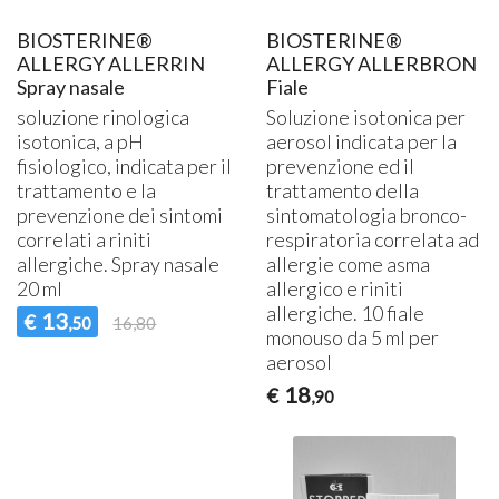
BIOSTERINE®
BIOSTERINE®
ALLERGY ALLERRIN
ALLERGY ALLERBRON
Spray nasale
Fiale
soluzione rinologica
Soluzione isotonica per
isotonica, a pH
aerosol indicata per la
fisiologico, indicata per il
prevenzione ed il
trattamento e la
trattamento della
prevenzione dei sintomi
sintomatologia bronco-
correlati a riniti
respiratoria correlata ad
allergiche. Spray nasale
allergie come asma
20 ml
allergico e riniti
allergiche. 10 fiale
13
€
,50
16,80
monouso da 5 ml per
aerosol
18
€
,90