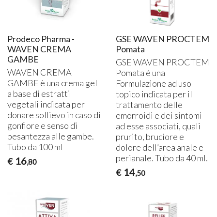
Prodeco Pharma -
GSE WAVEN PROCTEM
WAVEN CREMA
Pomata
GAMBE
GSE
WAVEN
PROCTEM
WAVEN
CREMA
Pomata è una
GAMBE
è una crema gel
Formulazione ad uso
a base di estratti
topico indicata per il
vegetali indicata per
trattamento delle
donare sollievo in caso di
emorroidi e dei sintomi
gonfiore e senso di
ad esse associati, quali
pesantezza alle gambe.
prurito, bruciore e
Tubo da 100 ml
dolore dell’area anale e
perianale. Tubo da 40 ml.
16
€
,80
14
€
,50