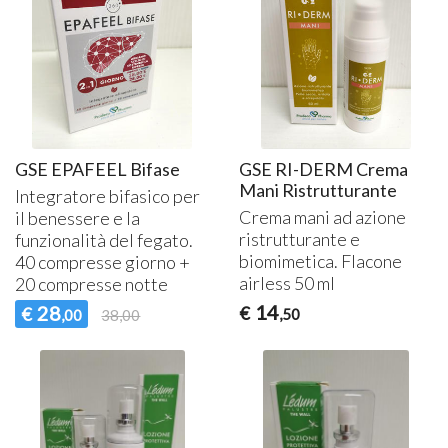
GSE EPAFEEL Bifase
GSE RI-DERM Crema
Mani Ristrutturante
Integratore bifasico per
Crema mani ad azione
il benessere e la
ristrutturante e
funzionalità del fegato.
biomimetica. Flacone
40 compresse giorno +
airless 50 ml
20 compresse notte
14
28
€
€
,50
,00
38,00