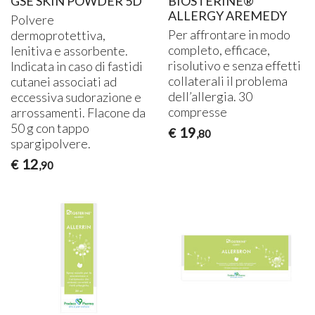
GSE SKIN POWDER 5D
BIOSTERINE®
ALLERGY AREMEDY
Polvere
Per affrontare in modo
dermoprotettiva,
completo, efficace,
lenitiva e assorbente.
risolutivo e senza effetti
Indicata in caso di fastidi
collaterali il problema
cutanei associati ad
dell’allergia. 30
eccessiva sudorazione e
compresse
arrossamenti. Flacone da
50 g con tappo
19
€
,80
spargipolvere.
12
€
,90