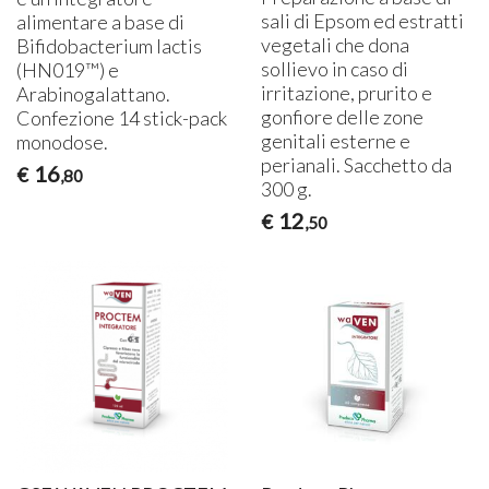
sali di Epsom ed estratti
alimentare a base di
vegetali che dona
Bifidobacterium lactis
sollievo in caso di
(HN019™) e
irritazione, prurito e
Arabinogalattano.
gonfiore delle zone
Confezione 14 stick-pack
genitali esterne e
monodose.
perianali. Sacchetto da
16
€
,80
300 g.
12
€
,50