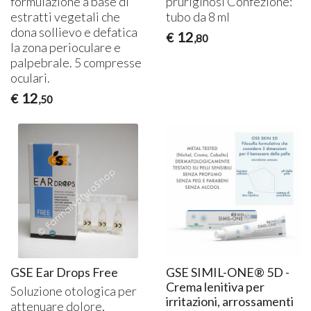
formulazione a base di
pruriginosi Confezione:
estratti vegetali che
tubo da 8 ml
dona sollievo e defatica
12
€
,80
la zona perioculare e
palpebrale. 5 compresse
oculari.
12
€
,50
GSE Ear Drops Free
GSE SIMIL-ONE® 5D -
Crema lenitiva per
Soluzione otologica per
irritazioni, arrossamenti
attenuare dolore,