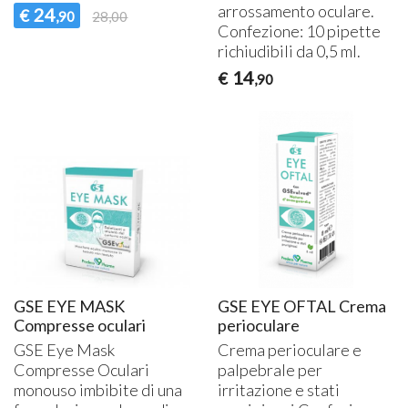
arrossamento oculare.
24
€
,90
28,00
Confezione: 10 pipette
richiudibili da 0,5 ml.
14
€
,90
GSE EYE MASK
GSE EYE OFTAL Crema
Compresse oculari
perioculare
GSE
Eye Mask
Crema perioculare e
Compresse Oculari
palpebrale per
monouso imbibite di una
irritazione e stati