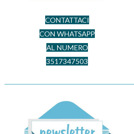
CONTATTACI
CON WHATSAPP
AL NUME​RO
3517347503
_____________________________________________________________