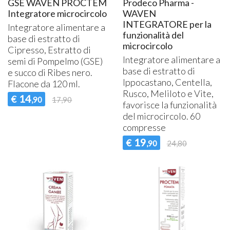
GSE WAVEN PROCTEM
Prodeco Pharma -
Integratore microcircolo
WAVEN
INTEGRATORE per la
Integratore alimentare a
funzionalità del
base di estratto di
microcircolo
Cipresso, Estratto di
Integratore alimentare a
semi di Pompelmo (
GSE
)
base di estratto di
e succo di Ribes nero.
Ippocastano, Centella,
Flacone da 120 ml.
Rusco, Meliloto e Vite,
14
€
,90
17,90
favorisce la funzionalità
del microcircolo. 60
compresse
19
€
,90
24,80