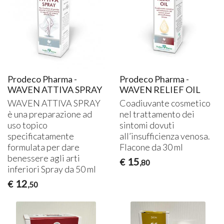
Prodeco Pharma -
Prodeco Pharma -
WAVEN ATTIVA SPRAY
WAVEN RELIEF OIL
WAVEN
ATTIVA
SPRAY
Coadiuvante cosmetico
è una preparazione ad
nel trattamento dei
uso topico
sintomi dovuti
specificatamente
all’insufficienza venosa.
formulata per dare
Flacone da 30 ml
benessere agli arti
15
€
,80
inferiori Spray da 50 ml
12
€
,50