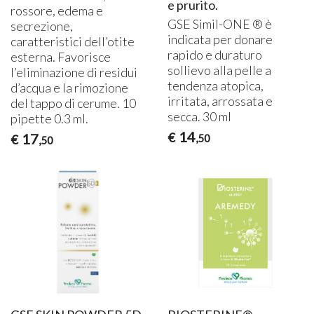
e prurito.
rossore, edema e
GSE
Simil-
ONE
® è
secrezione,
indicata per donare
caratteristici dell’otite
rapido e duraturo
esterna. Favorisce
sollievo alla pelle a
l’eliminazione di residui
tendenza atopica,
d’acqua e la rimozione
irritata, arrossata e
del tappo di cerume. 10
secca. 30 ml
pipette 0.3 ml.
14
€
17
€
,50
,50