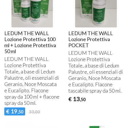
LEDUM THE WALL
LEDUM THE WALL
Lozione Protettiva 100
Lozione Protettiva
ml + Lozione Protettiva
POCKET
50 ml
LEDUM
THE
WALL
LEDUM
THE
WALL
Lozione Protettiva
Lozione Protettiva
Totale, a base di Ledum
Totale, a base di Ledum
Palustre, oli essenziali di
Palustre, oli essenziali di
Geranio, Noce Moscata
Geranio, Noce Moscata
e Eucalipto. Flacone
e Eucalipto. Flacone
tascabile spray da 50 ml.
spray da 100 ml + flacone
13
€
,50
spray da 50 ml.
19
€
,50
33,00