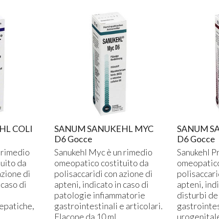
HL COLI
SANUM SANUKEHL MYC
SANUM S
D6 Gocce
D6 Gocce
 rimedio
Sanukehl Myc è un rimedio
Sanukehl Pr
uito da
omeopatico costituito da
omeopatico
azione di
polisaccaridi con azione di
polisaccari
 caso di
apteni, indicato in caso di
apteni, indi
patologie infiammatorie
disturbi de
 epatiche,
gastrointestinali e articolari.
gastrointe
Flacone da 10 ml.
urogenitale