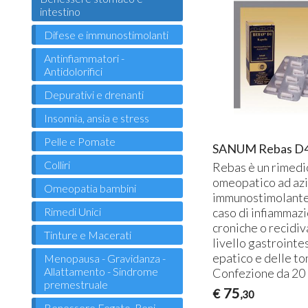
intestino
Difese e immunostimolanti
Antinfiammatori -
Antidolorifici
Depurativi e drenanti
Insonnia, ansia e stress
Pelle e Pomate
SANUM Rebas D4
Colliri
Rebas è un rimedi
omeopatico ad az
Omeopatia bambini
immunostimolante 
Rimedi Unici
caso di infiammazi
croniche o recidiv
Tinture e Macerati
livello gastrointe
epatico e delle ton
Menopausa - Gravidanza -
Allattamento - Sindrome
Confezione da 20 
premestruale
75
€
,30
Benessere Fegato, Reni,