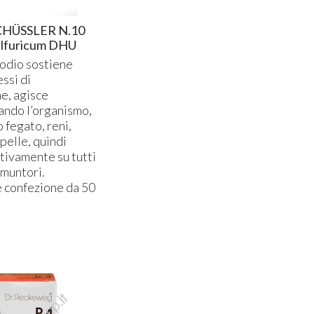
CHÜSSLER N.10
ulfuricum DHU
sodio sostiene
essi di
e, agisce
ando l’organismo,
 fegato, reni,
 pelle, quindi
tivamente su tutti
emuntori.
confezione da 50