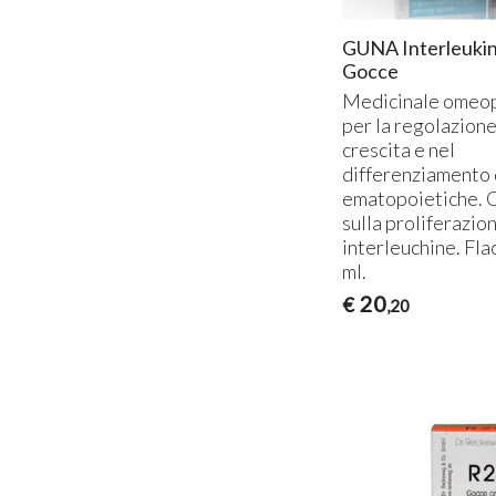
GUNA Interleuki
Gocce
Medicinale omeop
per la regolazione
crescita e nel
differenziamento 
ematopoietiche. 
sulla proliferazion
interleuchine. Fl
ml.
20
€
,20