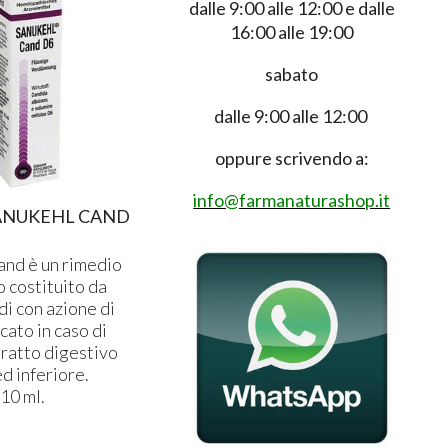
dalle 9:00 alle 12:00 e dalle
16:00 alle 19:00
sabato
dalle 9:00 alle 12:00
oppure scrivendo a:
info@farmanaturashop.it
ANUKEHL CAND
and è un rimedio
 costituito da
di con azione di
cato in caso di
tratto digestivo
d inferiore.
10 ml.