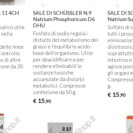
n 11 4CH
SALE DI SCHÜSSLER N.9
SALE DI S
Natrium Phosphoricum D6
Natrium S
DHU
atico utile
Solfato di 
Fosfato di sodio regola i
 nella
tutti i proc
disturbi del metabolismo dei
eliminazion
grassi e l’equilibrio acido-
delle linee
disintossic
base dell’organismo. Utile
Controllo
soprattutto
per deacidificare e per
e di altre
intestino e
rendere eliminabili le
acone da 30
agisce posi
sostanze tossiche
gli organi 
accumulate da disturbi
Compresse 
metabolici. Compresse
g.
confezione da 50 g.
15
€
,90
15
€
,90