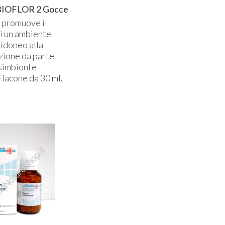
IOFLOR 2 Gocce
 promuove il
di un ambiente
 idoneo alla
zione da parte
 simbionte
Flacone da 30 ml.