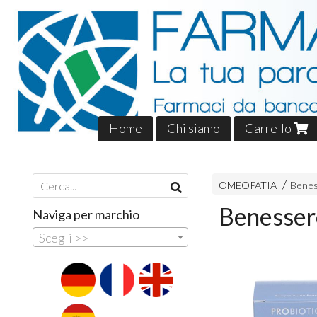
Home
Chi siamo
Carrello
OMEOPATIA
Benes
Benesser
Naviga per marchio
Scegli >>