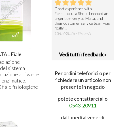
utto perfetto
Great experience with
Arrivati 
Farmanatura Shop! I needed an
notevole 
7-07-2026 - Ruggero V.
urgent delivery to Malta, and
per acquis
their customer service team was
08-07-202
really ...
13-07-2026 - Shaun A.
TAL Fiale
Vedi tutti i feedback »
ad azione
 del sistema
Per ordini telefonici o per
d azione attivante
richiedere un articolo non
 enzimatico.
presente in negozio
 fiale fisiologiche
potete contattarci allo
0543-20911
dal lunedì al venerdì