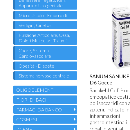
Apparato Uro-genitale
Microcircolo - Emorroidi
Vertigini, Cinetosi
Funzione Articolare, Ossa,
Dolori Muscolari, Traumi
Cuore, Sistema
Cardiovascolare
Obesità - Diabete
Sistema nervoso centrale
SANUM SANUKE
D6 Gocce
OLIGOELEMENTI
Sanukehl Coli è un
omeopatico costit
FIORI DI BACH
polisaccaridi con 
apteni, indicato in
FARMACI DA BANCO
infiammazioni
COSMESI
gastrointestinali,
renali e genitali,
IGIENE