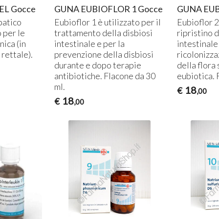
L Gocce
GUNA EUBIOFLOR 1 Gocce
GUNA EUB
patico
Eubioflor 1 è utilizzato per il
Eubioflor 2
 per le
trattamento della disbiosi
ripristino 
nica (in
intestinale e per la
intestinale
 rettale).
prevenzione della disbiosi
ricolonizza
durante e dopo terapie
della flora
antibiotiche. Flacone da 30
eubiotica. 
ml.
18
€
,00
18
€
,00