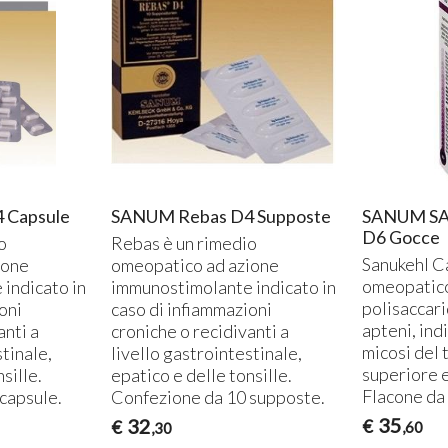
 Capsule
SANUM Rebas D4 Supposte
SANUM S
D6 Gocce
o
Rebas è un rimedio
Sanukehl C
ione
omeopatico ad azione
omeopatico
indicato in
immunostimolante indicato in
polisaccari
oni
caso di infiammazioni
apteni, indi
anti a
croniche o recidivanti a
micosi del 
stinale,
livello gastrointestinale,
superiore e
sille.
epatico e delle tonsille.
Flacone da 
capsule.
Confezione da 10 supposte.
35
32
€
€
,60
,30