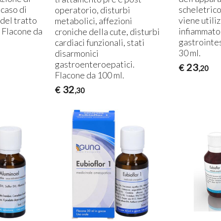
 caso di
scheletrico
operatorio, disturbi
 del tratto
viene utiliz
metabolici, affezioni
. Flacone da
infiammato
croniche della cute, disturbi
gastrointes
cardiaci funzionali, stati
30 ml.
disarmonici
CURARSI CON I FUNGHI: IL
Dep
gastroenteroepatici.
REISHI o GANODERMA
l’o
23
€
,20
LUCIDUM
11-
Flacone da 100 ml.
15-07-2017
Spe
32
€
Il Reishi o Ganoderma lucidum
dep
,30
è un fungo medicinale orientale
dis
tra i più apprezzati al mondo per
sig
le sue proprietà terapeutiche,
fare
Leggi tutto
oggi confermate dall...
dep