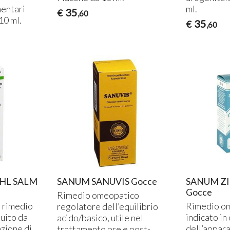
mentari
ml.
35
€
,60
10 ml.
35
€
,60
HL SALM
SANUM SANUVIS Gocce
SANUM Z
Gocce
Rimedio omeopatico
n rimedio
Rimedio o
regolatore dell’equilibrio
uito da
indicato in 
acido/basico, utile nel
azione di
dell’appar
trattamento pre e post-