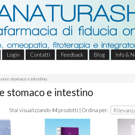
Login
Contatti
Feedback
Blog
Info & 
sere stomaco e intestino
e stomaco e intestino
Stai visualizzando 44 prodotti | Ordina per:
Rilevanz