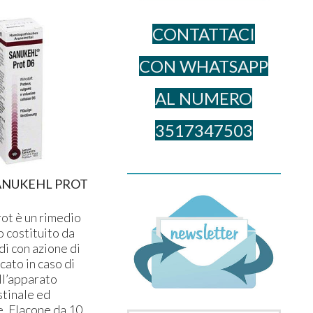
CONTATTACI
CON WHATSAPP
AL NUME​RO
3517347503
______________________________________
ANUKEHL PROT
ot è un rimedio
 costituito da
di con azione di
cato in caso di
ll’apparato
stinale ed
. Flacone da 10