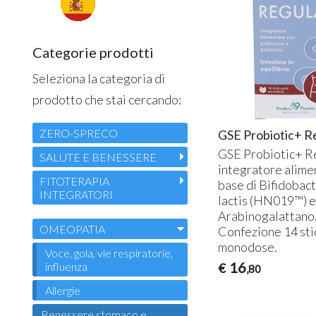
Categorie prodotti
Seleziona la categoria di
prodotto che stai cercando:
ZERO-SPRECO
GSE Probiotic+ R
GSE
Probiotic+ Re
SALUTE E BENESSERE
integratore alime
FITOTERAPIA
base di Bifidobac
INTEGRATORI
lactis (HN019™) 
Arabinogalattano
OMEOPATIA
Confezione 14 sti
monodose.
Voce, gola, vie respiratorie,
16
influenza
€
,80
Allergie
Benessere stomaco e