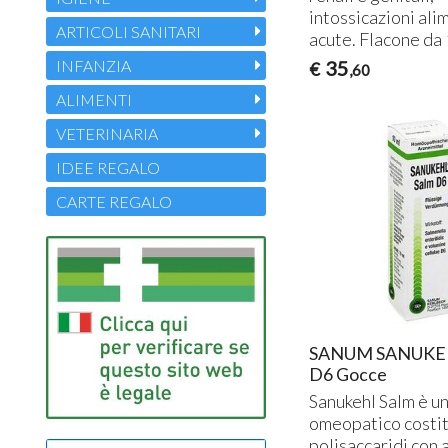
intossicazioni ali
ARTICOLI SANITARI
acute. Flacone da 
INFANZIA
35
€
,60
ALIMENTI
VETERINARIA
IDEE REGALO
CARTE REGALO
SANUM SANUKE
D6 Gocce
Sanukehl Salm è u
omeopatico costit
polisaccaridi con 