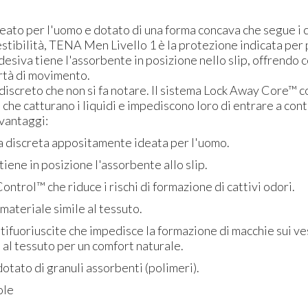
ato per l'uomo e dotato di una forma concava che segue i 
tibilità, TENA Men Livello 1 è la protezione indicata per 
 adesiva tiene l'assorbente in posizione nello slip, offrendo 
ertà di movimento.
iscreto che non si fa notare. Il sistema Lock Away Core™ c
 che catturano i liquidi e impediscono loro di entrare a cont
 vantaggi:
 discreta appositamente ideata per l'uomo.
tiene in posizione l'assorbente allo slip.
ntrol™ che riduce i rischi di formazione di cattivi odori.
materiale simile al tessuto.
ifuoriuscite che impedisce la formazione di macchie sui ves
 al tessuto per un comfort naturale.
otato di granuli assorbenti (polimeri).
ole