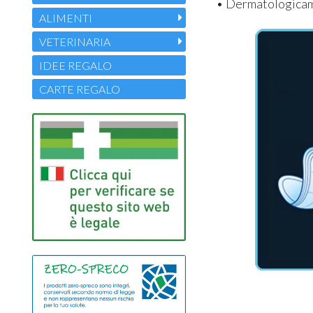
• Dermatologicam
ALIMENTI
VETERINARIA
IDEE REGALO
CARTE REGALO