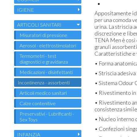
IGIENE
Appositamente ide
per una comoda ves
ARTICOLI SANITARI
urina. La striscia
discrezione e lib
Misuratori di pressione
TENA Men è così d
Aerosol - elettrostimolatori
granuli assorbenti
Caratteristiche e
Termometri - test
diagnostici e gravidanza
• Forma anatomica
Medicazioni - disinfettanti
• Striscia adesiva 
• Sistema Odour Co
Incontinenza - assorbenti
• Rivestimento in 
Articoli medico sanitari
• Rivestimento ant
Calze contenitive
consistenza simile
Preservativi - Lubrificanti -
• Nucleo interno d
Sex Toys
• Confezioni sing
INFANZIA