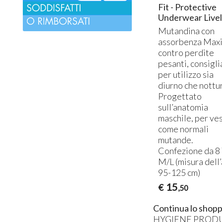
Fit - Protective
Underwear Livel
Mutandina con
assorbenza Max
contro perdite
pesanti, consigli
per utilizzo sia
diurno che nottu
Progettato
sull’anatomia
maschile, per ve
come normali
mutande.
Confezione da 8 
M/L (misura dell
95-125 cm)
15
€
,50
Continua lo shopp
HYGIENE PROD