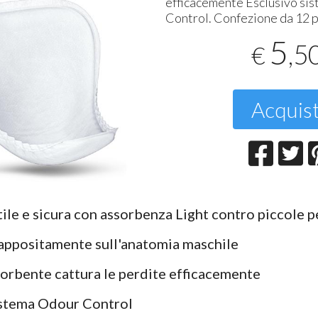
efficacemente Esclusivo si
Control. Confezione da 12 
T
2
5
,5
€
Acquis
ile e sicura con assorbenza Light contro piccole p
appositamente sull'anatomia maschile
sorbente cattura le perdite efficacemente
istema Odour Control