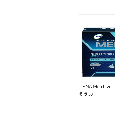
TENA Men Livell
5
€
,50