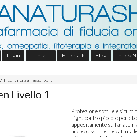
Login
Contatti
Feedback
Blog
Info & 
Incontinenza - assorbenti
 Livello 1
Protezione sottile e sicura
Light contro piccole perdit
appositamente sull’anatomia
nucleo assorbente cattura l