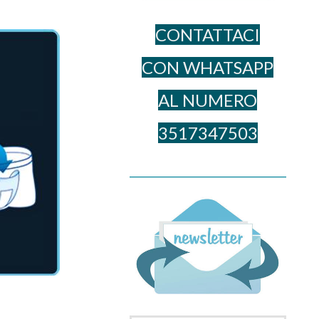
CONTATTACI
CON WHATSAPP
AL NUME​RO
3517347503
______________________________________