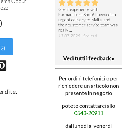
stema Odour
pezzi
utto perfetto
Great experience with
Arrivati 
Farmanatura Shop! I needed an
notevole 
7-07-2026 - Ruggero V.
0
urgent delivery to Malta, and
per acquis
their customer service team was
08-07-202
really ...
13-07-2026 - Shaun A.
ta
Vedi tutti i feedback »
Per ordini telefonici o per
richiedere un articolo non
erdite.
presente in negozio
potete contattarci allo
0543-20911
dal lunedì al venerdì