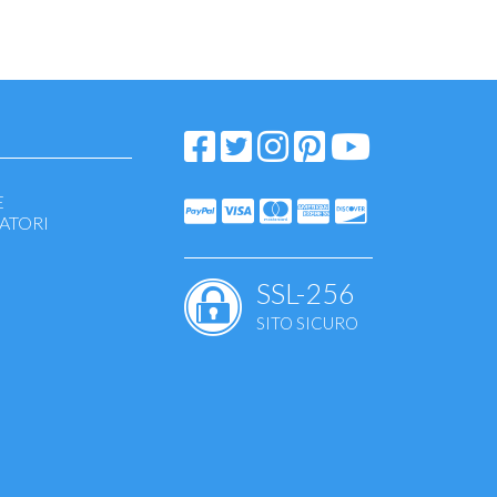
E
ATORI
SSL-256
SITO SICURO
tori
stici e gravidanza
ti
ti