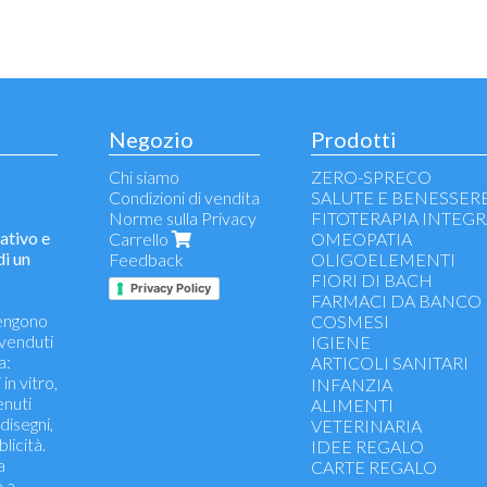
Negozio
Prodotti
Chi siamo
ZERO-SPRECO
Condizioni di vendita
SALUTE E BENESSER
Norme sulla Privacy
FITOTERAPIA INTEGR
tivo e
Carrello
OMEOPATIA
di un
Feedback
OLIGOELEMENTI
FIORI DI BACH
Privacy Policy
FARMACI DA BANCO
tengono
COSMESI
 venduti
IGIENE
a:
ARTICOLI SANITARI
in vitro,
Misuratori di pressione
INFANZIA
enuti
Aerosol - elettrostimola
ALIMENTI
 disegni,
Termometri - test diagno
VETERINARIA
licità.
Medicazioni - disinfettan
IDEE REGALO
a
Incontinenza - assorben
CARTE REGALO
e a
Articoli medico sanitari