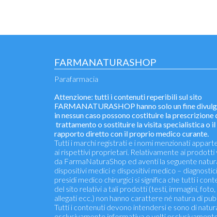
FARMANATURASHOP
Parafarmacia
Attenzione: tutti i contenuti reperibili sul sito
FARMANATURASHOP hanno solo un fine divulga
in nessun caso possono costituire la prescrizione 
trattamento o sostituire la visita specialistica o il
rapporto diretto con il proprio medico curante.
Tutti i marchi registrati e i nomi menzionati appar
ai rispettivi proprietari. Relativamente ai prodotti
da FarmaNaturaShop ed aventi la seguente natur
dispositivi medici e dispositivi medico – diagnostici 
presidi medico chirurgici si significa che tutti i cont
del sito relativi a tali prodotti (testi, immagini, foto,
allegati ecc.) non hanno carattere né natura di pubb
Tutti i contenuti devono intendersi e sono di natur
esclusivamente informativa e volti esclusivament