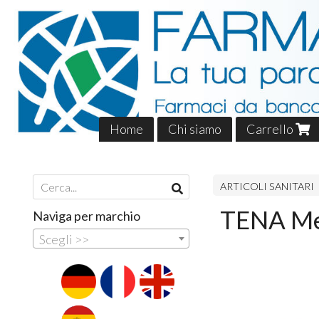
Home
Chi siamo
Carrello
ARTICOLI SANITARI
TENA Men
Naviga per marchio
Scegli >>