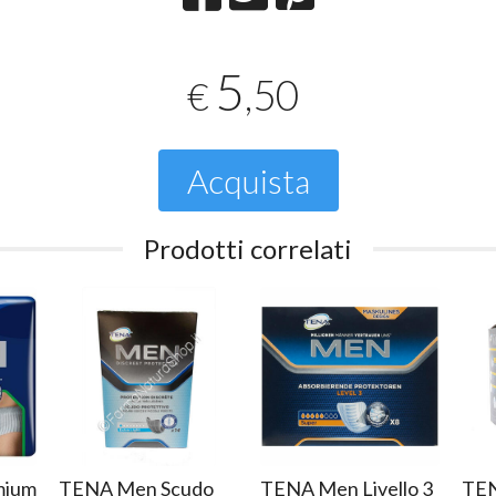
5
,50
€
Acquista
Prodotti correlati
mium
TENA Men Scudo
TENA Men Livello 3
TEN