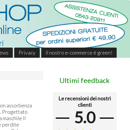
News
Privacy
Il nostro e-commerce è green!
Ultimi feedback
Le recensioni dei nostri
clienti
 con assorbenza
5.0
e. Progettato
 maschile Il
e perdite