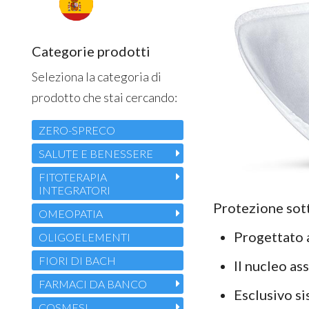
Categorie prodotti
Seleziona la categoria di
prodotto che stai cercando:
ZERO-SPRECO
SALUTE E BENESSERE
FITOTERAPIA
INTEGRATORI
Protezione sott
OMEOPATIA
Progettato 
OLIGOELEMENTI
FIORI DI BACH
Il nucleo as
FARMACI DA BANCO
Esclusivo s
COSMESI