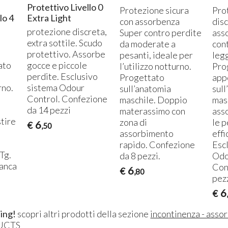
Protettivo Livello 0
Protezione sicura
Pro
lo 4
Extra Light
con assorbenza
dis
protezione discreta,
Super contro perdite
ass
i
extra sottile. Scudo
da moderate a
con
protettivo. Assorbe
pesanti, ideale per
leg
CURARSI CON I FUNGHI: IL
Dep
ato
gocce e piccole
l’utilizzo notturno.
Pro
REISHI o GANODERMA
l’o
perdite. Esclusivo
LUCIDUM
11-
Progettato
app
15-07-2017
Spe
rno.
sistema Odour
sull’anatomia
sul
Il Reishi o Ganoderma lucidum
dep
Control. Confezione
maschile. Doppio
masc
è un fungo medicinale orientale
dis
da 14 pezzi
materassimo con
ass
tra i più apprezzati al mondo per
sig
le sue proprietà terapeutiche,
fare
stire
zona di
le 
6
€
,50
Leggi tutto
oggi confermate dall...
dep
assorbimento
eff
rapido. Confezione
Esc
Tg.
da 8 pezzi.
Odo
’anca
Con
6
€
,80
pez
6
€
ing!
scopri altri prodotti della sezione
incontinenza - asso
UCTS