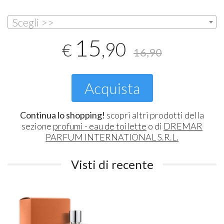
Scegli >>
15
,90
€
16,90
Acquista
Continua lo shopping!
scopri altri prodotti della
sezione
profumi - eau de toilette
o di
DREMAR
PARFUM INTERNATIONAL S.R.L.
Visti di recente