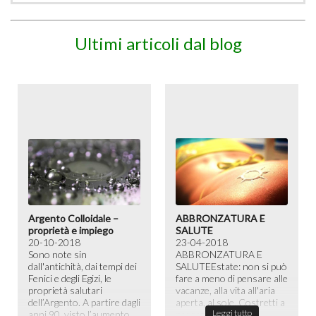
Ultimi articoli dal blog
Argento Colloidale –
ABBRONZATURA E
proprietà e impiego
SALUTE
20-10-2018
23-04-2018
Sono note sin
ABBRONZATURA E
dall'antichità, dai tempi dei
SALUTE​ Estate: non si può
Fenici e degli Egizi, le
fare a meno di pensare alle
proprietà salutari
vacanze, alla vita all'aria
dell’Argento. A partire dagli
aperta, al sole. Costretti a
Leggi tutto
anni 90, visto l’aumento
passare la maggior ...