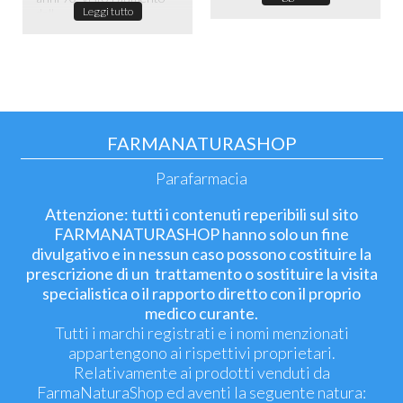
Leggi tutto
dell...
FARMANATURASHOP
Parafarmacia
Attenzione: tutti i contenuti reperibili sul sito
FARMANATURASHOP hanno solo un fine
divulgativo e in nessun caso possono costituire la
prescrizione di un trattamento o sostituire la visita
specialistica o il rapporto diretto con il proprio
medico curante.
Tutti i marchi registrati e i nomi menzionati
appartengono ai rispettivi proprietari.
Relativamente ai prodotti venduti da
FarmaNaturaShop ed aventi la seguente natura: