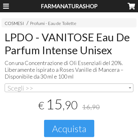
FARMANATURASHOP
COSMESI
Profumi - Eau de Toilette
LPDO - VANITOSE Eau De
Parfum Intense Unisex
Con una Concentrazione di Oli Essenziali del 20%.
Liberamente ispirato a Roses Vanille di Mancera –
Disponibile da 30 ml e 100 ml
Scegli >>
15
,90
€
16,90
Acquista