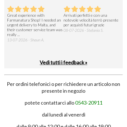
Great experience with
Arrivati perfetti e con una
Buo
Farmanatura Shop! I needed an
notevole velocità terrò presente
sod
urgent delivery to Malta, and
per acquisti futuri grazie
15-
their customer service team was
08-07-2026 - Stefania S.
really ...
13-07-2026 - Shaun A.
Vedi tutti i feedback »
Per ordini telefonici o per richiedere un articolo non
presente in negozio
potete contattarci allo
0543-20911
dal lunedì al venerdì
dalle 9:00 alle 12:00 e dalle 16:00 alle 19:00