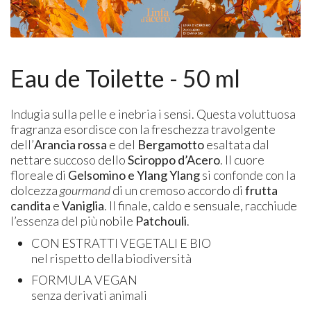
Eau de Toilette - 50 ml
Indugia sulla pelle e inebria i sensi. Questa voluttuosa
fragranza esordisce con la freschezza travolgente
dell’
Arancia rossa
e del
Bergamotto
esaltata dal
nettare succoso dello
Sciroppo d’Acero
. Il cuore
floreale di
Gelsomino e Ylang Ylang
si confonde con la
dolcezza
gourmand
di un cremoso accordo di
frutta
candita
e
Vaniglia
. Il finale, caldo e sensuale, racchiude
l’essenza del più nobile
Patchouli
.
CON ESTRATTI VEGETALI E BIO
nel rispetto della biodiversità
FORMULA VEGAN
senza derivati animali