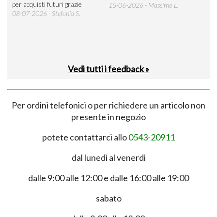
per acquisti futuri grazie
15-06-2026 - Massimo L.
03-
 was
08-07-2026 - Stefania S.
M.
Vedi tutti i feedback »
Per ordini telefonici o per richiedere un articolo non
presente in negozio
potete contattarci allo
0543-20911
dal lunedì al venerdì
dalle 9:00 alle 12:00 e dalle 16:00 alle 19:00
sabato