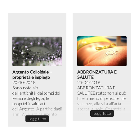
Argento Colloidale –
ABBRONZATURA E
proprietà e impiego
SALUTE
20-10-2018
23-04-2018
Sono note sin
ABBRONZATURA E
dall'antichità, dai tempi dei
SALUTE​ Estate: non si può
Fenici e degli Egizi, le
fare a meno di pensare alle
proprietà salutari
vacanze, alla vita all'aria
dell’Argento. A partire dagli
aperta, al sole. Costretti a
Leggi tutto
anni 90, visto l’aumento
passare la maggior ...
Leggi tutto
dell...