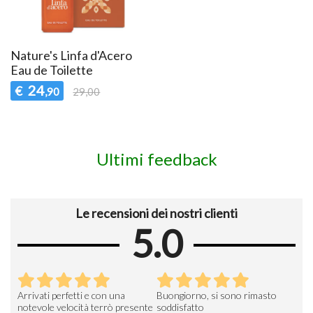
Nature's Linfa d'Acero
Eau de Toilette
24
€
,90
29,00
Ultimi feedback
Le recensioni dei nostri clienti
5.0
Arrivati perfetti e con una
Buongiorno, si sono rimasto
Espe
 an
notevole velocità terrò presente
soddisfatto
sod