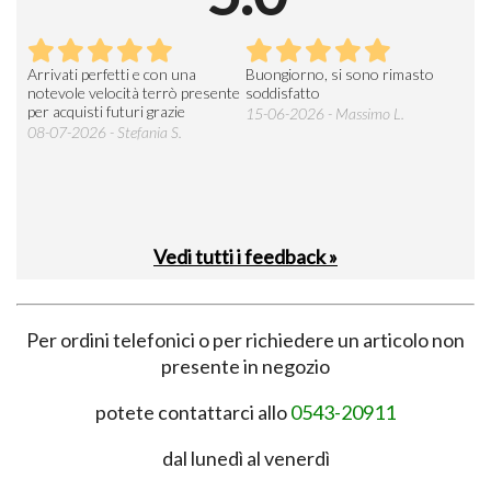
Arrivati perfetti e con una
Buongiorno, si sono rimasto
Espe
 an
notevole velocità terrò presente
soddisfatto
sod
per acquisti futuri grazie
15-06-2026 - Massimo L.
03-
 was
08-07-2026 - Stefania S.
M.
Vedi tutti i feedback »
Per ordini telefonici o per richiedere un articolo non
presente in negozio
potete contattarci allo
0543-20911
dal lunedì al venerdì