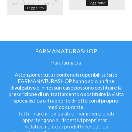
Leggi tutto
anni 90, visto l’aumento
passare la maggior ...
Leggi tutto
dell...
FARMANATURASHOP
Parafarmacia
Attenzione: tutti i contenuti reperibili sul sito
FARMANATURASHOP hanno solo un fine
divulgativo e in nessun caso possono costituire la
prescrizione di un trattamento o sostituire la visita
specialistica o il rapporto diretto con il proprio
medico curante.
Tutti i marchi registrati e i nomi menzionati
appartengono ai rispettivi proprietari.
Relativamente ai prodotti venduti da