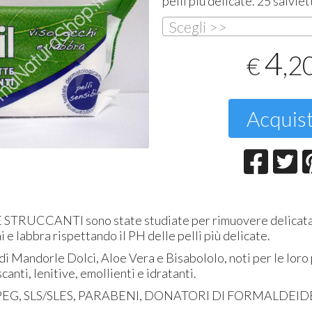
pelli più delicate. 25 salviet
T
Scegli >>
2
4
,2
€
Acquis
 STRUCCANTI sono state studiate per rimuovere delicata
hi e labbra rispettando il PH delle pelli più delicate.
i Mandorle Dolci, Aloe Vera e Bisabololo, noti per le loro
canti, lenitive, emollienti e idratanti.
 PEG, SLS/SLES, PARABENI, DONATORI DI FORMALDEID