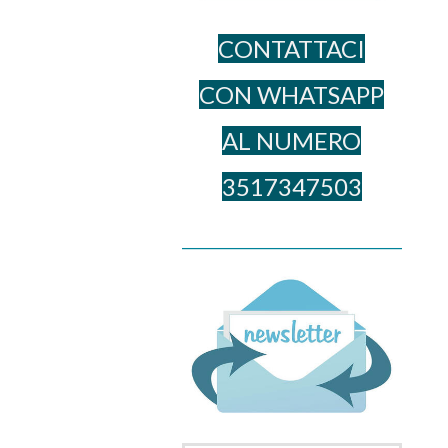
CONTATTACI
CON WHATSAPP
AL NUME​RO
3517347503
______________________________________