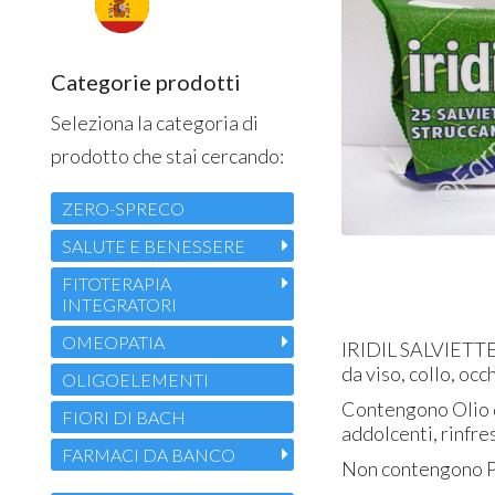
Categorie prodotti
Seleziona la categoria di
prodotto che stai cercando:
ZERO-SPRECO
SALUTE E BENESSERE
FITOTERAPIA
INTEGRATORI
OMEOPATIA
IRIDIL SALVIETTE
da viso, collo, occ
OLIGOELEMENTI
Contengono Olio d
FIORI DI BACH
addolcenti, rinfres
FARMACI DA BANCO
Non contengono