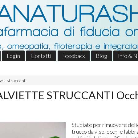
Login
Contatti
Feedback
Blog
Info & 
iso - struccanti
SALVIETTE STRUCCANTI Occh
Studiate per rimuovere deli
trucco da viso, occhi e labbr