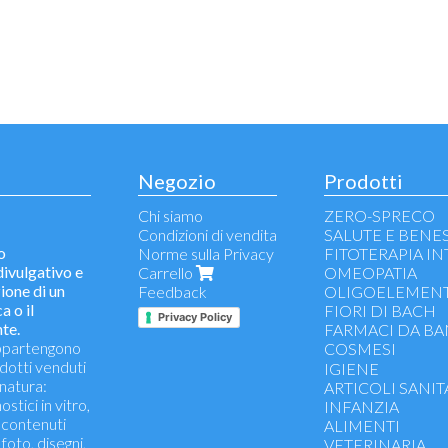
Negozio
Prodotti
Chi siamo
ZERO-SPRECO
Condizioni di vendita
SALUTE E BENE
to
Norme sulla Privacy
FITOTERAPIA I
vulgativo e
Carrello
OMEOPATIA
ione di un
Feedback
OLIGOELEMENT
a o il
FIORI DI BACH
Privacy Policy
te.
FARMACI DA B
 appartengono
COSMESI
odotti venduti
Pulizia viso - struc
IGIENE
natura:
Antirughe - antietà 
ARTICOLI SANIT
stici in vitro,
Acne, pelle impura
INFANZIA
i contenuti
Contorno occhi
ALIMENTI
 foto, disegni,
Idratanti e nutrient
VETERINARIA