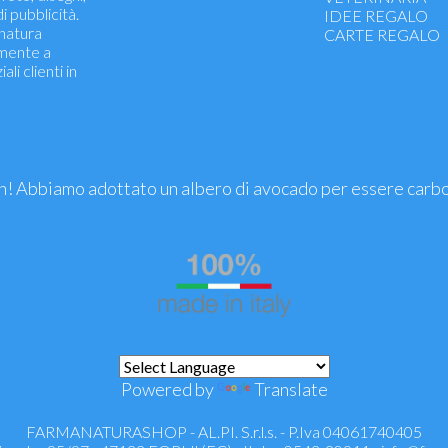
i pubblicità.
Pelli sensibili e int
IDEE REGALO
 natura
Cuperose - macch
CARTE REGALO
amente a
Maschere - gomm
li clienti in
Snellenti - rassoda
Anticellulite - ant
Idratanti e nutrien
Pelli secche e sens
Mani e Labbra
Esfolianti - scrub
Profumi - Eau de T
! Abbiamo adottato un albero di avocado per essere carb
Solari e doposole
Colorazione capell
Make-up
Uomo
Smalti e nail care
Orecchini e Bijoux
Powered by
Translate
FARMANATURASHOP - AL.PI. S.r.l.s. - P.Iva 04061740405