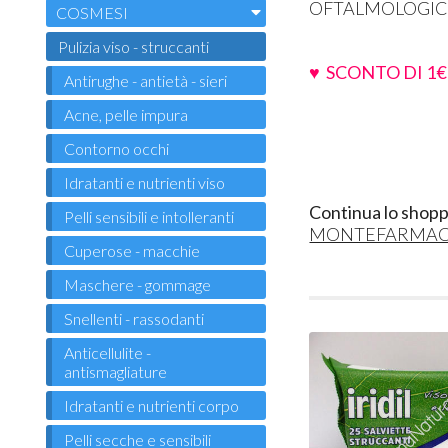
OFTALMOLOGICA
COSMESI
Pulizia viso - struccanti
♥ SCONTO DI 1€
Antirughe - antietà - sieri
Acne, pelle impura
Contorno occhi
Idratanti e nutrienti viso
Continua lo shopp
Pelli sensibili e intolleranti
MONTEFARMA
Cuperose - macchie
Maschere - gommage
Snellenti - rassodanti
Anticellulite -
antismagliature
Idratanti e nutrienti corpo
Pelli secche e sensibili