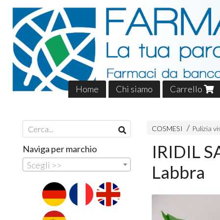
Home
Chi siamo
Carrello
COSMESI
Pulizia v
IRIDIL 
Naviga per marchio
Scegli >>
Labbra