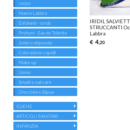
corpo
Mani e Labbra
IRIDIL SALVIET
Esfolianti - scrub
STRUCCANTI Occ
Profumi - Eau de Toilette
Labbra
4
€
,20
Solari e doposole
Colorazione capelli
Make-up
Uomo
Smalti e nail care
Orecchini e Bijoux
IGIENE
ARTICOLI SANITARI
INFANZIA