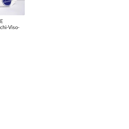
TE
hi-Viso-