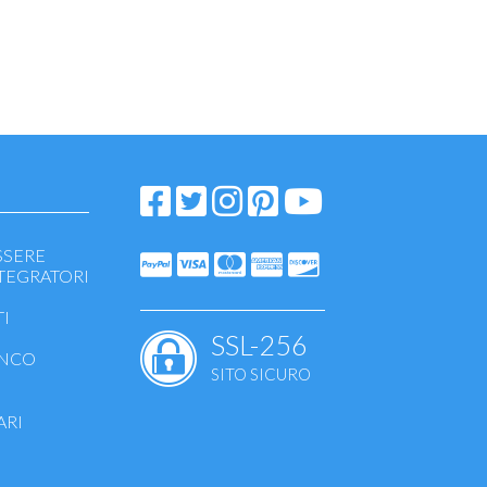
SSERE
NTEGRATORI
I
SSL-256
ANCO
SITO SICURO
canti
- sieri
ARI
i viso