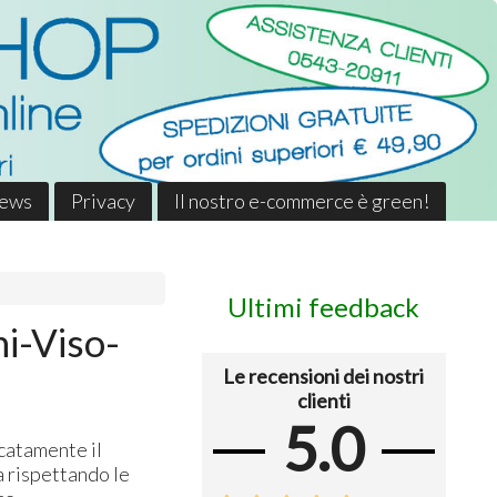
News
Privacy
Il nostro e-commerce è green!
Ultimi feedback
i-Viso-
Le recensioni dei nostri
clienti
5.0
catamente il
a rispettando le