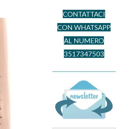
CONTATTACI
CON WHATSAPP
AL NUME​RO
3517347503
______________________________________