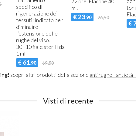
trattamento
don
72 ore. Flacone 40
0
specifico di
toni
ml.
rigenerazione dei
Fla
23
€
,90
26,90
tessuti: indicato per
€
diminuire
l’estensione delle
rughe del viso.
30+10 fiale sterili da
1 ml
61
€
,90
69,50
ing!
scopri altri prodotti della sezione
antirughe - antietà -
Visti di recente