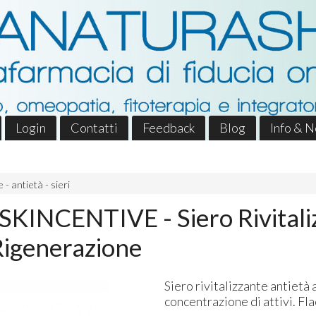
Login
Contatti
Feedback
Blog
Info & 
 - antietà - sieri
KINCENTIVE - Siero Rivitali
Rigenerazione
Siero rivitalizzante antietà 
concentrazione di attivi. Fl