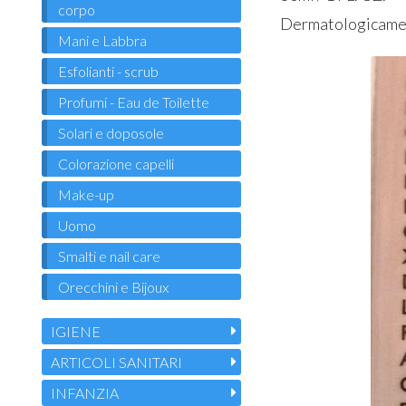
corpo
Dermatologicamen
Mani e Labbra
Esfolianti - scrub
Profumi - Eau de Toilette
Solari e doposole
Colorazione capelli
Make-up
Uomo
Smalti e nail care
Orecchini e Bijoux
IGIENE
ARTICOLI SANITARI
INFANZIA