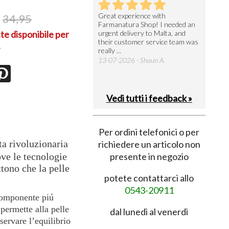
utto perfetto
Great experience with
Arrivati 
34,95
Farmanatura Shop! I needed an
notevole 
7-07-2026 - Ruggero V.
te disponibile per
urgent delivery to Malta, and
per acquis
their customer service team was
08-07-202
.
really ...
13-07-2026 - Shaun A.
Vedi tutti i feedback »
Per ordini telefonici o per
ta rivoluzionaria
richiedere un articolo non
ove le tecnologie
presente in negozio
tono che la pelle
potete contattarci allo
0543-20911
componente piú
permette alla pelle
dal lunedì al venerdì
servare l’equilibrio