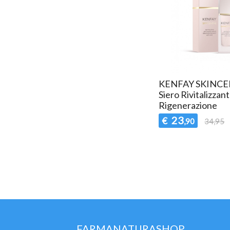
KENFAY SKINCE
Siero Rivitalizzan
Rigenerazione
23
€
,90
34,95
FARMANATURASHOP