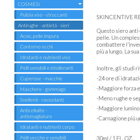
COSMESI
Pulizia viso - struccanti
SKINCENTIVE R
Antirughe - antietà - sieri
Questo siero anti-
Acne, pelle impura
pelle. Un comples
combattere l’invec
Contorno occhi
più a lungo. La su
Idratanti e nutrienti viso
Pelli sensibili e intolleranti
Inoltre, gli studi r
-24 ore di idratazi
Cuperose - macchie
-Maggiore forza e 
Maschere - gommage
-Meno rughe e seg
Snellenti - rassodanti
-Maggiore luminos
Anticellulite -
antismagliature
-Carnagione piú u
Idratanti e nutrienti corpo
Pelli secche e sensibili
30ml / 1 FL. OZ.