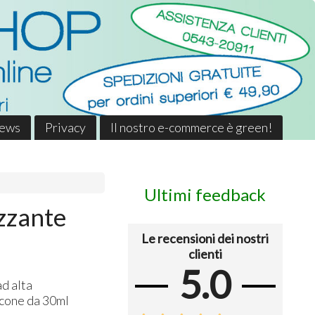
News
Privacy
Il nostro e-commerce è green!
Ultimi feedback
zzante
Le recensioni dei nostri
clienti
5.0
ad alta
acone da 30ml