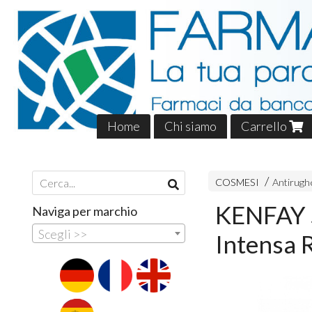
Home
Chi siamo
Carrello
COSMESI
Antirughe
KENFAY S
Naviga per marchio
Scegli >>
Intensa 