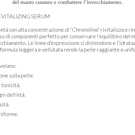
del manto cutaneo e combattere l’invecchiamento.
EVITALIZING SERUM
etá con alta concentrazione di “Chronoline” rivitalizza e ri
so di componenti perfetto per conservare l’equilibiro del 
chiamento. Le linee d’espressione si distendono e l’idrata
a formula leggera e vellutata rende la pelle raggiante e uni
ivelano:
one sulla pelle.
tonicitá.
ni dell’etá.
itá.
niforme.