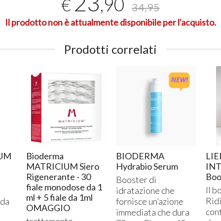
23
,90
€
34,95
Il prodotto non è attualmente disponibile per l'acquisto.
Prodotti correlati
CURARSI CON I FUNGHI: IL
Dep
REISHI o GANODERMA
l’o
LUCIDUM
11-
15-07-2017
Spe
Il Reishi o Ganoderma lucidum
dep
è un fungo medicinale orientale
dis
tra i più apprezzati al mondo per
sig
le sue proprietà terapeutiche,
fare
Leggi tutto
oggi confermate dall...
dep
IUM
Bioderma
BIODERMA
LIE
MATRICIUM Siero
Hydrabio Serum
INT
Rigenerante - 30
Boos
Booster di
fiale monodose da 1
Il b
idratazione che
ml + 5 fiale da 1ml
Rid
 da
fornisce un’azione
OMAGGIO
cont
immediata che dura