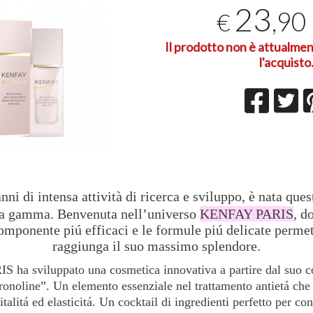
23
,90
€
T
2
Il prodotto non è attualmen
l'acquisto
nni di intensa attività di ricerca e sviluppo, è nata ques
ta gamma. Benvenuta nell’universo
KENFAY PARIS
, d
componente piú efficaci e le formule piú delicate permet
raggiunga il suo massimo splendore.
ha sviluppato una cosmetica innovativa a partire dal suo 
ronoline”. Un elemento essenziale nel trattamento antietá che 
italitá ed elasticitá. Un cocktail di ingredienti perfetto per con