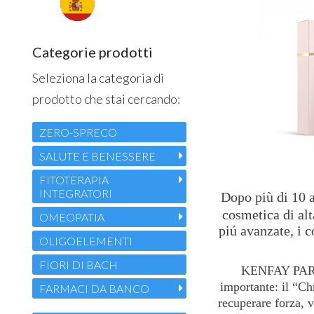
Categorie prodotti
Seleziona la categoria di
prodotto che stai cercando:
ZERO-SPRECO
SALUTE E BENESSERE
FITOTERAPIA
INTEGRATORI
Dopo più di 10 a
cosmetica di al
OMEOPATIA
piú avanzate, i 
OLIGOELEMENTI
FIORI DI BACH
KENFAY PARIS 
importante: il “Ch
FARMACI DA BANCO
recuperare forza, v