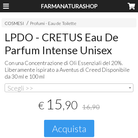
FARMANATURASHOP
COSMESI
Profumi - Eau de Toilette
LPDO - CRETUS Eau De
Parfum Intense Unisex
Con una Concentrazione di Oli Essenziali del 20%.
Liberamente ispirato a Aventus di Creed Disponibile
da 30 ml e 100 ml
Scegli >>
15
,90
€
16,90
Acquista