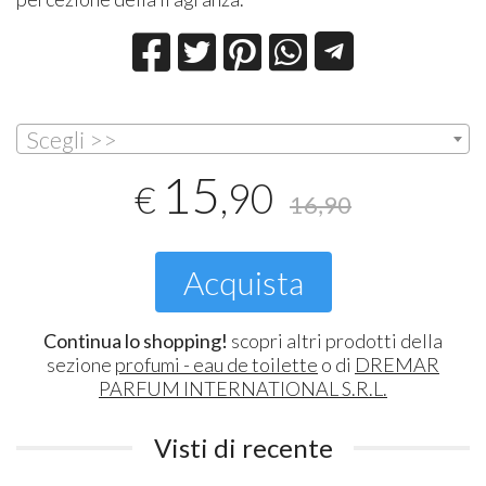
Scegli >>
15
,90
€
16,90
Acquista
Continua lo shopping!
scopri altri prodotti della
sezione
profumi - eau de toilette
o di
DREMAR
PARFUM INTERNATIONAL S.R.L.
Visti di recente