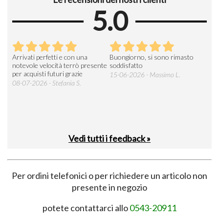
5.0
Arrivati perfetti e con una
Buongiorno, si sono rimasto
Espe
 an
notevole velocità terrò presente
soddisfatto
sod
per acquisti futuri grazie
15-06-2026 - Massimo L.
03-
 was
08-07-2026 - Stefania S.
M.
Vedi tutti i feedback »
Per ordini telefonici o per richiedere un articolo non
presente in negozio
potete contattarci allo
0543-20911