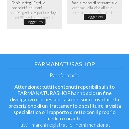
Fenici e degli Egizi, le
fare a meno di pensare alle
proprietà salutari
vacanze, alla vita all'aria
dell’Argento. A partire dagli
aperta, al sole. Costretti a
Leggi tutto
anni 90, visto l’aumento
passare la maggior ...
Leggi tutto
dell...
FARMANATURASHOP
Parafarmacia
Attenzione: tutti i contenuti reperibili sul sito
FARMANATURASHOP hanno solo un fine
divulgativo e in nessun caso possono costituire la
prescrizione di un trattamento o sostituire la visita
specialistica o il rapporto diretto con il proprio
medico curante.
Tutti i marchi registrati e i nomi menzionati