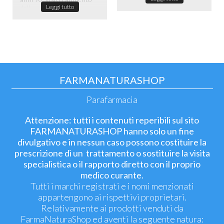
Leggi tutto
dell...
FARMANATURASHOP
Parafarmacia
Attenzione: tutti i contenuti reperibili sul sito
FARMANATURASHOP hanno solo un fine
divulgativo e in nessun caso possono costituire la
prescrizione di un trattamento o sostituire la visita
specialistica o il rapporto diretto con il proprio
medico curante.
Tutti i marchi registrati e i nomi menzionati
appartengono ai rispettivi proprietari.
Relativamente ai prodotti venduti da
FarmaNaturaShop ed aventi la seguente natura: