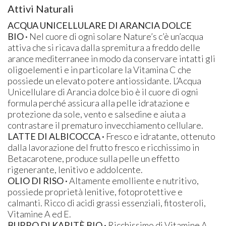
Attivi Naturali
ACQUA UNICELLULARE DI ARANCIA DOLCE
BIO
·
Nel cuore di ogni solare Nature’s c’è un’acqua
attiva che si ricava dalla spremitura a freddo delle
arance mediterranee in modo da conservare intatti gli
oligoelementi e in particolare la Vitamina C che
possiede un elevato potere antiossidante. L’Acqua
Unicellulare di Arancia dolce bio è il cuore di ogni
formula perché assicura alla pelle idratazione e
protezione da sole, vento e salsedine e aiuta a
contrastare il prematuro invecchiamento cellulare.
LATTE DI ALBICOCCA
·
Fresco e idratante, ottenuto
dalla lavorazione del frutto fresco e ricchissimo in
Betacarotene, produce sulla pelle un effetto
rigenerante, lenitivo e addolcente.
OLIO DI RISO
·
Altamente emolliente e nutritivo,
possiede proprietà lenitive, fotoprotettive e
calmanti. Ricco di acidi grassi essenziali, fitosteroli,
Vitamine A ed E.
BURRO DI KARITÈ BIO ·
Ricchissimo di Vitamine A,