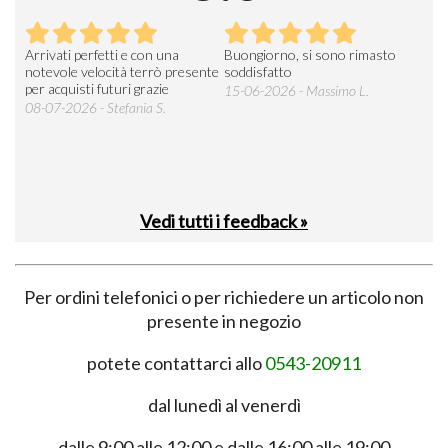
Arrivati perfetti e con una
Buongiorno, si sono rimasto
Espe
 an
notevole velocità terrò presente
soddisfatto
sod
per acquisti futuri grazie
15-06-2026 - Massimo L.
03-
 was
08-07-2026 - Stefania S.
M.
Vedi tutti i feedback »
Per ordini telefonici o per richiedere un articolo non
presente in negozio
potete contattarci allo
0543-20911
dal lunedì al venerdì
dalle 9:00 alle 12:00 e dalle 16:00 alle 19:00