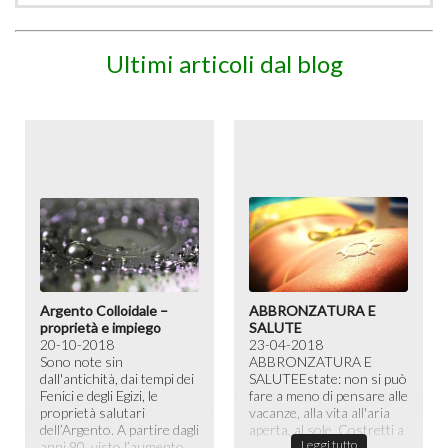
Ultimi articoli dal blog
Argento Colloidale –
ABBRONZATURA E
proprietà e impiego
SALUTE
20-10-2018
23-04-2018
Sono note sin
ABBRONZATURA E
dall'antichità, dai tempi dei
SALUTE​ Estate: non si può
Fenici e degli Egizi, le
fare a meno di pensare alle
proprietà salutari
vacanze, alla vita all'aria
dell’Argento. A partire dagli
aperta, al sole. Costretti a
Leggi tutto
anni 90, visto l’aumento
passare la maggior ...