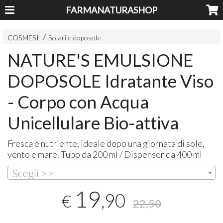
FARMANATURASHOP
COSMESI
Solari e doposole
NATURE'S EMULSIONE
DOPOSOLE Idratante Viso
- Corpo con Acqua
Unicellulare Bio-attiva
Fresca e nutriente, ideale dopo una giornata di sole,
vento e mare. Tubo da 200 ml / Dispenser da 400 ml
Scegli >>
19
,90
€
22,50