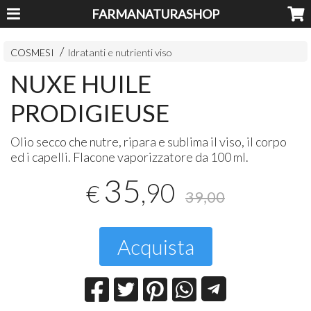
FARMANATURASHOP
COSMESI
Idratanti e nutrienti viso
NUXE HUILE
PRODIGIEUSE
Olio secco che nutre, ripara e sublima il viso, il corpo
ed i capelli. Flacone vaporizzatore da 100 ml.
35
,90
€
39,00
Acquista