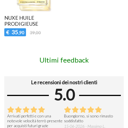
NUXE HUILE
PRODIGIEUSE
35
€
,90
39,00
Ultimi feedback
Le recensioni dei nostri clienti
5.0
Arrivati perfetti e con una
Buongiorno, si sono rimasto
Espe
 an
notevole velocità terrò presente
soddisfatto
sod
per acquisti futuri grazie
15-06-2026 - Massimo L.
03-