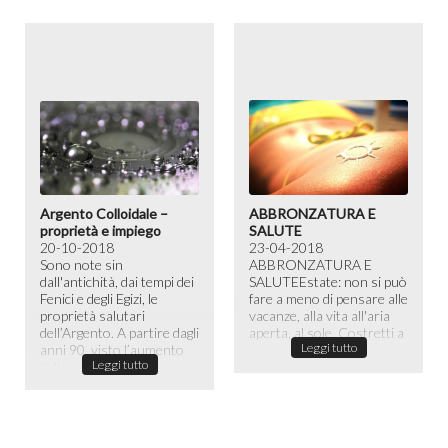
Argento Colloidale –
ABBRONZATURA E
proprietà e impiego
SALUTE
20-10-2018
23-04-2018
Sono note sin
ABBRONZATURA E
dall'antichità, dai tempi dei
SALUTE​ Estate: non si può
Fenici e degli Egizi, le
fare a meno di pensare alle
proprietà salutari
vacanze, alla vita all'aria
dell’Argento. A partire dagli
aperta, al sole. Costretti a
Leggi tutto
anni 90, visto l’aumento
passare la maggior ...
Leggi tutto
dell...