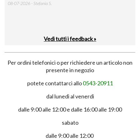
 was
08-07-2026 - Stefania S.
M.
Vedi tutti i feedback »
Per ordini telefonici o per richiedere un articolo non
presente in negozio
potete contattarci allo
0543-20911
dal lunedì al venerdì
dalle 9:00 alle 12:00 e dalle 16:00 alle 19:00
sabato
dalle 9:00 alle 12:00