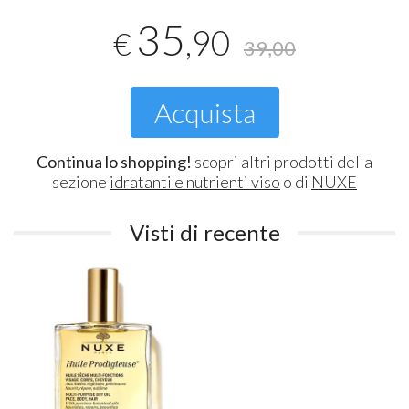
35
,90
€
39,00
Acquista
Continua lo shopping!
scopri altri prodotti della
sezione
idratanti e nutrienti viso
o di
NUXE
Visti di recente