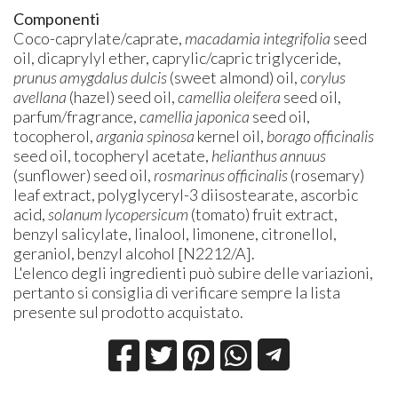
Componenti
Coco-caprylate/caprate,
macadamia integrifolia
seed
oil, dicaprylyl ether, caprylic/capric triglyceride,
prunus amygdalus dulcis
(sweet almond) oil,
corylus
avellana
(hazel) seed oil,
camellia oleifera
seed oil,
parfum/fragrance,
camellia japonica
seed oil,
tocopherol,
argania spinosa
kernel oil,
borago officinalis
seed oil, tocopheryl acetate,
helianthus annuus
(sunflower) seed oil,
rosmarinus officinalis
(rosemary)
leaf extract, polyglyceryl-3 diisostearate, ascorbic
acid,
solanum lycopersicum
(tomato) fruit extract,
benzyl salicylate, linalool, limonene, citronellol,
geraniol, benzyl alcohol [N2212/A].
L'elenco degli ingredienti può subire delle variazioni,
pertanto si consiglia di verificare sempre la lista
presente sul prodotto acquistato.