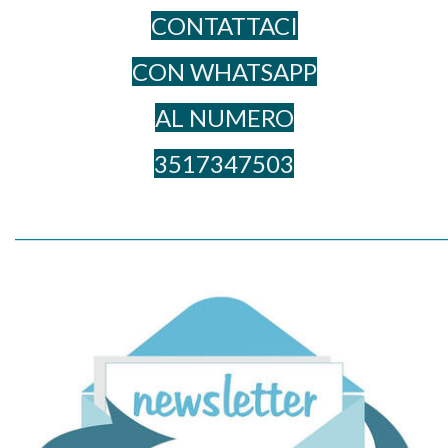
CONTATTACI
CON WHATSAPP
AL NUME​RO
3517347503
_____________________________________________________________