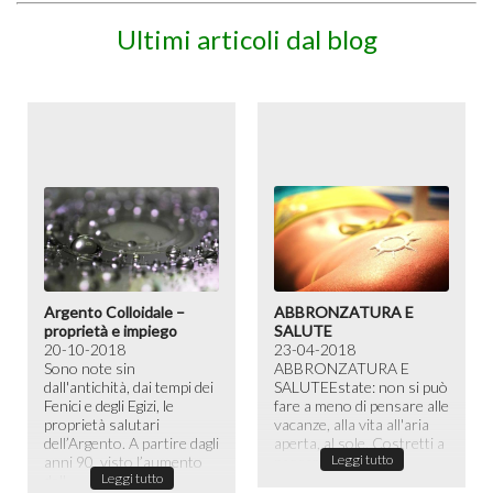
Ultimi articoli dal blog
Argento Colloidale –
ABBRONZATURA E
proprietà e impiego
SALUTE
20-10-2018
23-04-2018
Sono note sin
ABBRONZATURA E
dall'antichità, dai tempi dei
SALUTE​ Estate: non si può
Fenici e degli Egizi, le
fare a meno di pensare alle
proprietà salutari
vacanze, alla vita all'aria
dell’Argento. A partire dagli
aperta, al sole. Costretti a
Leggi tutto
anni 90, visto l’aumento
passare la maggior ...
Leggi tutto
dell...