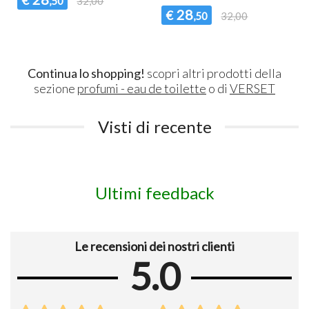
€
,50
32,00
28
€
,50
32,00
Continua lo shopping!
scopri altri prodotti della
sezione
profumi - eau de toilette
o di
VERSET
Visti di recente
Ultimi feedback
Le recensioni dei nostri clienti
5.0