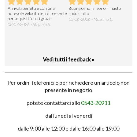
Arrivati perfetti e con una
Buongiorno, si sono rimasto
Espe
 an
notevole velocità terrò presente
soddisfatto
sod
per acquisti futuri grazie
15-06-2026 - Massimo L.
03-
 was
08-07-2026 - Stefania S.
M.
Vedi tutti i feedback »
Per ordini telefonici o per richiedere un articolo non
presente in negozio
potete contattarci allo
0543-20911
dal lunedì al venerdì
dalle 9:00 alle 12:00 e dalle 16:00 alle 19:00