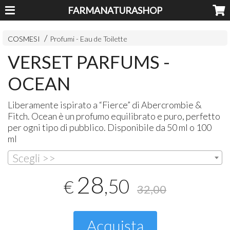
FARMANATURASHOP
COSMESI
Profumi - Eau de Toilette
VERSET PARFUMS -
OCEAN
Liberamente ispirato a “Fierce” di Abercrombie &
Fitch. Ocean è un profumo equilibrato e puro, perfetto
per ogni tipo di pubblico. Disponibile da 50 ml o 100
ml
Scegli >>
28
,50
€
32,00
Acquista