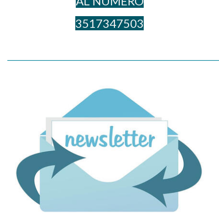
AL NUME​RO
3517347503
_____________________________________________________________