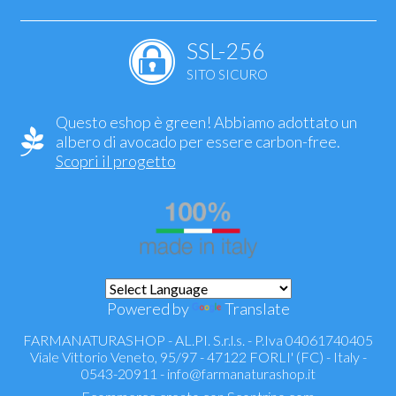
SSL-256
SITO SICURO
Questo eshop è green! Abbiamo adottato un
albero di avocado per essere carbon-free.
Scopri il progetto
Powered by
Translate
FARMANATURASHOP - AL.PI. S.r.l.s. - P.Iva 04061740405
Viale Vittorio Veneto, 95/97 - 47122 FORLI' (FC) - Italy -
0543-20911 -
info@farmanaturashop.it