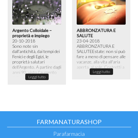
Argento Colloidale –
ABBRONZATURA E
proprietà e impiego
SALUTE
20-10-2018
23-04-2018
Sono note sin
ABBRONZATURA E
dall'antichità, dai tempi dei
SALUTE​ Estate: non si può
Fenici e degli Egizi, le
fare a meno di pensare alle
proprietà salutari
vacanze, alla vita all'aria
dell’Argento. A partire dagli
aperta, al sole. Costretti a
Leggi tutto
anni 90, visto l’aumento
passare la maggior ...
Leggi tutto
dell...
FARMANATURASHOP
Parafarmacia