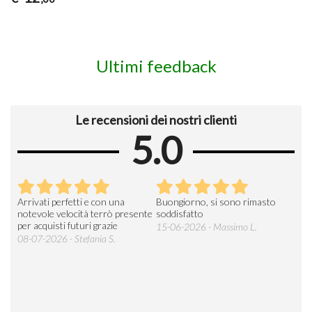
Ultimi feedback
Le recensioni dei nostri clienti
5.0
Arrivati perfetti e con una
Buongiorno, si sono rimasto
Espe
 an
notevole velocità terrò presente
soddisfatto
sod
per acquisti futuri grazie
15-06-2026 - Massimo L.
03-
 was
08-07-2026 - Stefania S.
M.