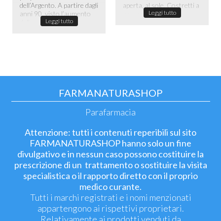
dell’Argento. A partire dagli
aperta, al sole. Costretti a
Leggi tutto
anni 90, visto l’aumento
passare la maggior ...
Leggi tutto
dell...
FARMANATURASHOP
Parafarmacia
Attenzione: tutti i contenuti reperibili sul sito
FARMANATURASHOP hanno solo un fine
divulgativo e in nessun caso possono costituire la
prescrizione di un trattamento o sostituire la visita
specialistica o il rapporto diretto con il proprio
medico curante.
Tutti i marchi registrati e i nomi menzionati
appartengono ai rispettivi proprietari.
Relativamente ai prodotti venduti da