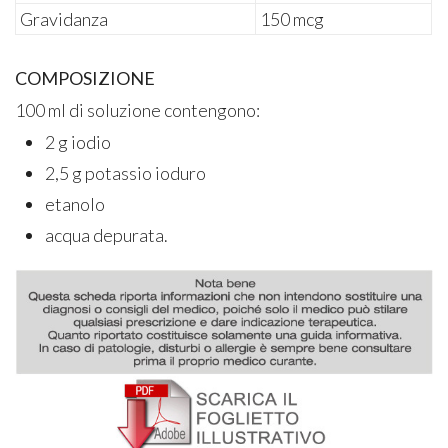
Gravidanza
150 mcg
COMPOSIZIONE
100 ml di soluzione contengono:
2 g iodio
2,5 g potassio ioduro
etanolo
acqua depurata.