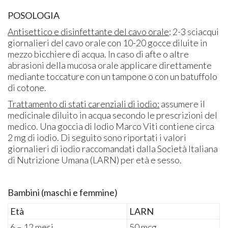
POSOLOGIA
Antisettico e disinfettante del cavo orale
: 2-3 sciacqui
giornalieri del cavo orale con 10-20 gocce diluite in
mezzo bicchiere di acqua. In caso di afte o altre
abrasioni della mucosa orale applicare direttamente
mediante toccature con un tampone o con un batuffolo
di cotone.
Trattamento di stati carenziali di iodio:
assumere il
medicinale diluito in acqua secondo le prescrizioni del
medico. Una goccia di Iodio Marco Viti contiene circa
2 mg di iodio. Di seguito sono riportati i valori
giornalieri di iodio raccomandati dalla Società Italiana
di Nutrizione Umana (LARN) per età e sesso.
Bambini (maschi e femmine)
Età
LARN
6 – 12 mesi
50 mcg