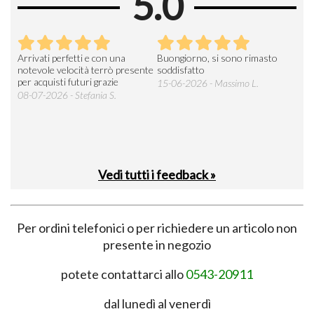
5.0
Arrivati perfetti e con una
Buongiorno, si sono rimasto
Espe
 an
notevole velocità terrò presente
soddisfatto
sod
per acquisti futuri grazie
15-06-2026 - Massimo L.
03-
 was
08-07-2026 - Stefania S.
M.
Vedi tutti i feedback »
Per ordini telefonici o per richiedere un articolo non
presente in negozio
potete contattarci allo
0543-20911
dal lunedì al venerdì