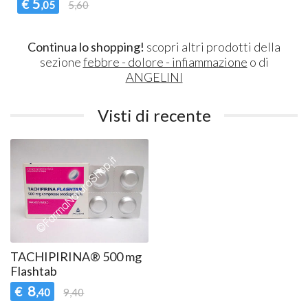
5
€
,05
5,60
Continua lo shopping!
scopri altri prodotti della
sezione
febbre - dolore - infiammazione
o di
ANGELINI
Visti di recente
TACHIPIRINA® 500 mg
Flashtab
8
€
,40
9,40