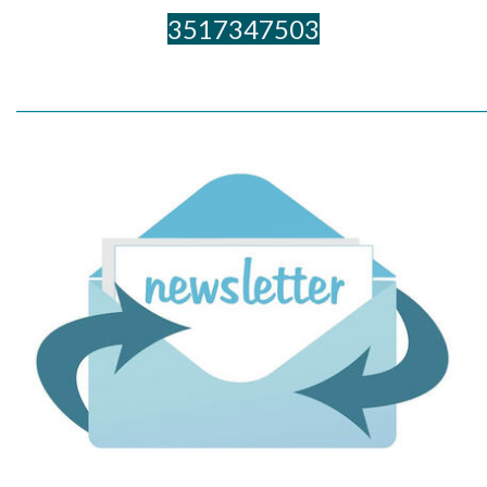
3517347503
_____________________________________________________________