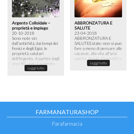
Argento Colloidale –
ABBRONZATURA E
proprietà e impiego
SALUTE
20-10-2018
23-04-2018
Sono note sin
ABBRONZATURA E
dall'antichità, dai tempi dei
SALUTE​ Estate: non si può
Fenici e degli Egizi, le
fare a meno di pensare alle
proprietà salutari
vacanze, alla vita all'aria
dell’Argento. A partire dagli
aperta, al sole. Costretti a
Leggi tutto
anni 90, visto l’aumento
passare la maggior ...
Leggi tutto
dell...
FARMANATURASHOP
Parafarmacia