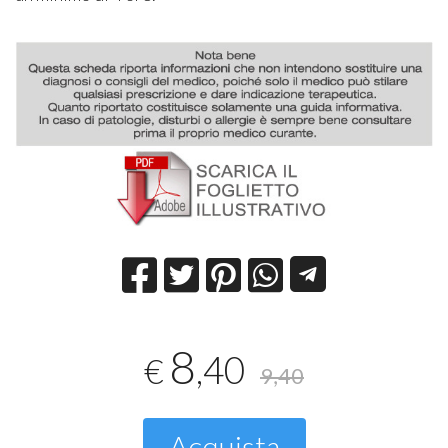
8
,40
€
9,40
Acquista