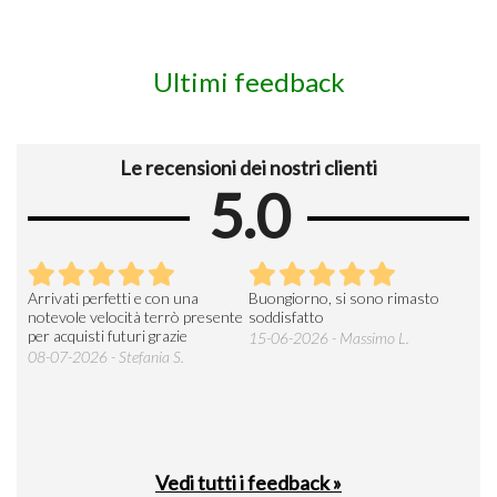
Ultimi feedback
Le recensioni dei nostri clienti
5.0
Arrivati perfetti e con una
Buongiorno, si sono rimasto
Espe
 an
notevole velocità terrò presente
soddisfatto
sod
per acquisti futuri grazie
15-06-2026 - Massimo L.
03-
 was
08-07-2026 - Stefania S.
M.
Vedi tutti i feedback »