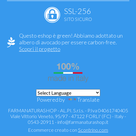
SSL-256
SITO SICURO
Questo eshop è green! Abbiamo adottato un
albero di avocado per essere carbon-free.
Scopri il progetto
Powered by
Translate
FARMANATURASHOP - AL.PI. S.r.l.s. - P.Iva 04061740405
Viale Vittorio Veneto, 95/97 - 47122 FORLI' (FC) - Italy -
0543-20911 -
info@farmanaturashop.it
Ecommerce creato con
Scontrino.com