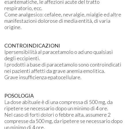
esantematiche, le affezioni acute del tratto
respiratorio, ecc.
Come analgesico: cefalee, nevralgie, mialgie ed altre
manifestazioni dolorose di media entità, di varia
origine.
CONTROINDICAZIONI
Ipersensibilità al paracetamolo o ad uno qualsiasi
degli eccipienti.
I prodotti a base di paracetamolo sono controindicati
nei pazienti affetti da grave anemia emolitica.
Grave insufficienza epatocellulare.
POSOLOGIA
La dose abituale è di una compressa di 500 mg, da
ripetere se necessario dopo un minimo di 4 ore.
Nel caso di forti dolori o febbre alta, assumere 2
compresse da 500 mg, da ripetere se necessario dopo
un minimo di 4 ore.