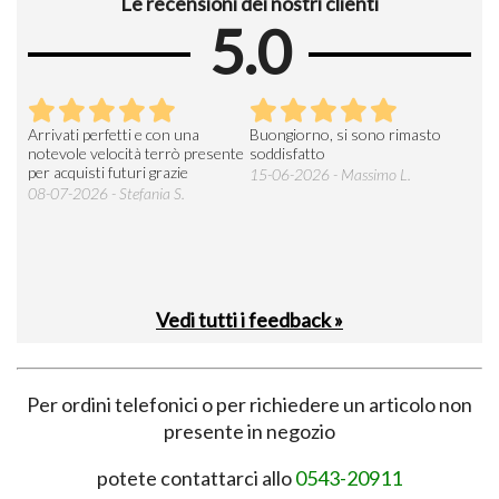
Le recensioni dei nostri clienti
5.0
Arrivati perfetti e con una
Buongiorno, si sono rimasto
Espe
 an
notevole velocità terrò presente
soddisfatto
sod
per acquisti futuri grazie
15-06-2026 - Massimo L.
03-
 was
08-07-2026 - Stefania S.
M.
Vedi tutti i feedback »
Per ordini telefonici o per richiedere un articolo non
presente in negozio
potete contattarci allo
0543-20911