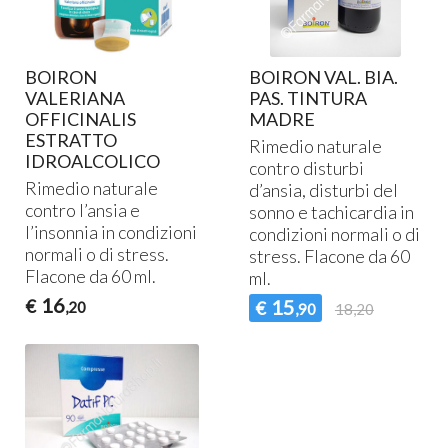
BOIRON
BOIRON VAL. BIA.
VALERIANA
PAS. TINTURA
OFFICINALIS
MADRE
ESTRATTO
Rimedio naturale
IDROALCOLICO
contro disturbi
Rimedio naturale
d’ansia, disturbi del
contro l’ansia e
sonno e tachicardia in
l’insonnia in condizioni
condizioni normali o di
normali o di stress.
stress. Flacone da 60
Flacone da 60 ml.
ml.
16
€
15
€
,20
,90
18,20