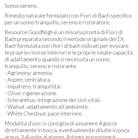
Sonno sereno.
Rimedio naturale formulato con Fiori di Bach specifico
per un sonno tranquillo, sereno e ristoratore.
Resource GoodNigh è un miscela pronta di Fiori di
Bach preparata secondo il metodo originale del Dr.
Bach formulata con i fiori di bach indicati per evocare
le proprie risorse interiori e le proprie innate capacità
di adattamento quando si necessita un sonno
tranquillo, sereno e ristorante.
- Agrimony: armonia.
- Aspen: centratura.
- Impatiens: tranquillità.
- Olive: rigenerazione.
- Scleranthus: integrazione dei cicli vitali.
- Walnut: adattamento all’ambiente.
- White Chestnut: pace interiore.
Modalità d’uso: si consiglia di assumere 4 gocce
direttamente in bocca, eventualmente diluite in poca
acqua, 3-4 volte al giorno. Ad ogni assunzione è