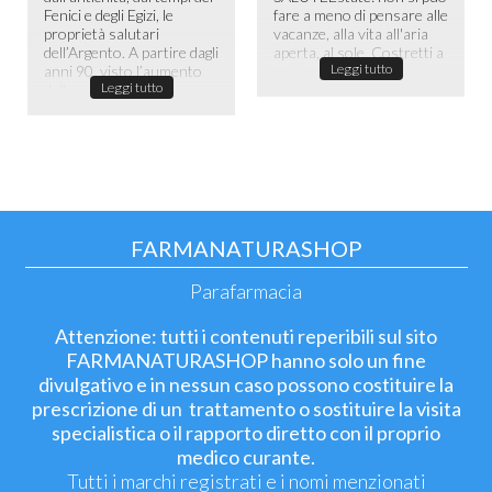
Fenici e degli Egizi, le
fare a meno di pensare alle
proprietà salutari
vacanze, alla vita all'aria
dell’Argento. A partire dagli
aperta, al sole. Costretti a
Leggi tutto
anni 90, visto l’aumento
passare la maggior ...
Leggi tutto
dell...
FARMANATURASHOP
Parafarmacia
Attenzione: tutti i contenuti reperibili sul sito
FARMANATURASHOP hanno solo un fine
divulgativo e in nessun caso possono costituire la
prescrizione di un trattamento o sostituire la visita
specialistica o il rapporto diretto con il proprio
medico curante.
Tutti i marchi registrati e i nomi menzionati