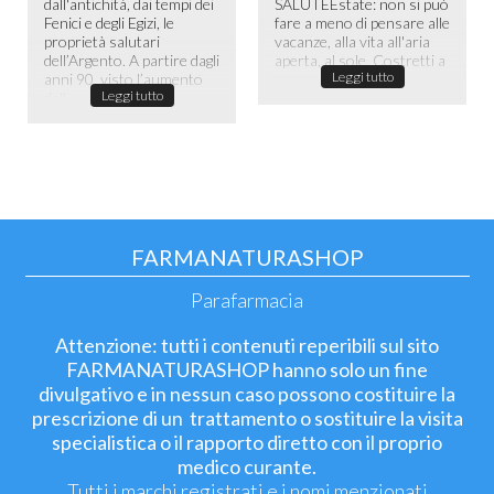
dall'antichità, dai tempi dei
SALUTE​ Estate: non si può
Fenici e degli Egizi, le
fare a meno di pensare alle
proprietà salutari
vacanze, alla vita all'aria
dell’Argento. A partire dagli
aperta, al sole. Costretti a
Leggi tutto
anni 90, visto l’aumento
passare la maggior ...
Leggi tutto
dell...
FARMANATURASHOP
Parafarmacia
Attenzione: tutti i contenuti reperibili sul sito
FARMANATURASHOP hanno solo un fine
divulgativo e in nessun caso possono costituire la
prescrizione di un trattamento o sostituire la visita
specialistica o il rapporto diretto con il proprio
medico curante.
Tutti i marchi registrati e i nomi menzionati