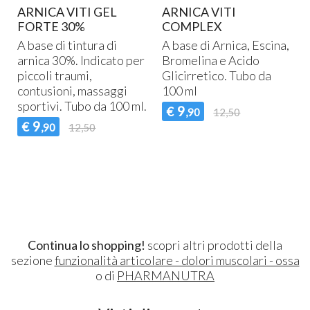
ARNICA VITI GEL
ARNICA VITI
FORTE 30%
COMPLEX
A base di tintura di
A base di Arnica, Escina,
o
arnica 30%. Indicato per
Bromelina e Acido
i
piccoli traumi,
Glicirretico. Tubo da
contusioni, massaggi
100 ml
sportivi. Tubo da 100 ml.
9
€
,90
12,50
9
€
,90
12,50
Continua lo shopping!
scopri altri prodotti della
sezione
funzionalità articolare - dolori muscolari - ossa
o di
PHARMANUTRA