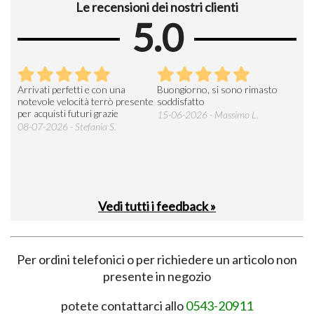
Le recensioni dei nostri clienti
5.0
Arrivati perfetti e con una
Buongiorno, si sono rimasto
Espe
 an
notevole velocità terrò presente
soddisfatto
sod
per acquisti futuri grazie
15-06-2026 - Massimo L.
03-
 was
08-07-2026 - Stefania S.
M.
Vedi tutti i feedback »
Per ordini telefonici o per richiedere un articolo non
presente in negozio
potete contattarci allo
0543-20911