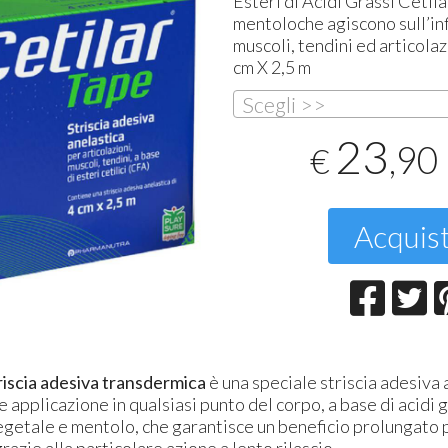
Esteri di Acidi Grassi Cetilat
mentoloche agiscono sull’in
T
muscoli, tendini ed articolazi
2
cm X 2,5 m
Scegli >>
23
,90
€
Acquis
iscia adesiva transdermica
è una speciale striscia adesiva 
le applicazione in qualsiasi punto del corpo, a base di acidi g
egetale e mentolo, che garantisce un beneficio prolungato p