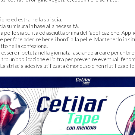
ione ed estrarre la striscia.
scia su misura in base alla necessità.
 la pelle sia pulita ed asciutta prima dell’applicazione. App
e per fare aderire bene i bordi alla pelle. Mantenerlo in sit
otto nella confezione.
 essere ripetuta nella giornata lasciando areare per un br
 tra un'applicazione e l'altra per prevenire eventuali fenom
La striscia adesiva utilizzata è monouso e non riutilizzabile