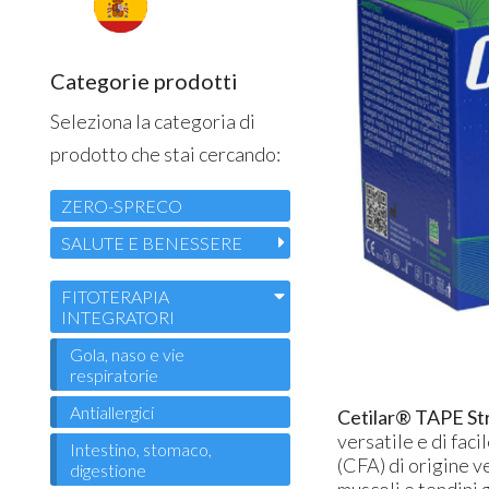
Categorie prodotti
Seleziona la categoria di
prodotto che stai cercando:
ZERO-SPRECO
SALUTE E BENESSERE
FITOTERAPIA
INTEGRATORI
Gola, naso e vie
respiratorie
Antiallergici
Cetilar® TAPE Str
versatile e di faci
Intestino, stomaco,
(CFA) di origine v
digestione