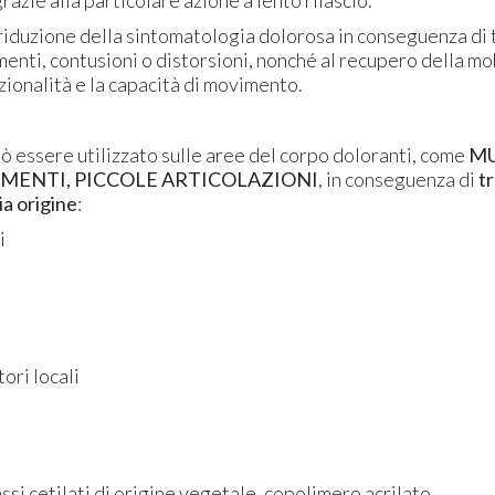
razie alla particolare azione a lento rilascio.
riduzione della sintomatologia dolorosa in conseguenza di 
menti, contusioni o distorsioni, nonché al recupero della mob
zionalità e la capacità di movimento.
 essere utilizzato sulle aree del corpo doloranti, come
MU
AMENTI, PICCOLE ARTICOLAZIONI
, in conseguenza di
t
ia origine
:
i
tori locali
ssi cetilati di origine vegetale, copolimero acrilato.