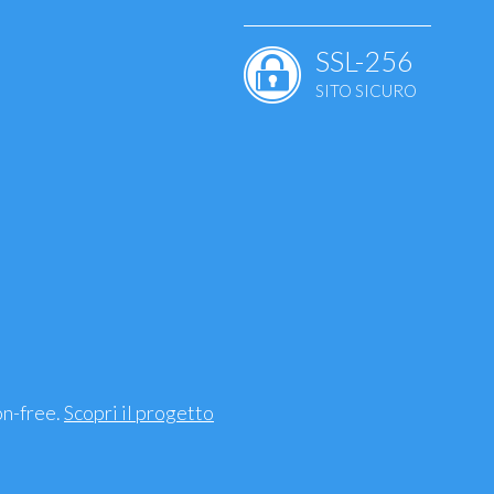
SSL-256
SITO SICURO
ale
ie
uscolari - ossa
mento, sindrome
on-free.
Scopri il progetto