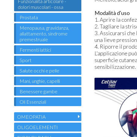
Funzionalità articolare -
dolori muscolari - ossa
Modalità d'uso
Prostata
1. Aprire la confez
2. Tagliare la stri
Menopausa, gravidanza,
3. Assicurarsi che
allattamento, sindrome
premestruale
una lieve pression
4. Riporre il prod
Fermenti lattici
L'applicazione può
superficie cutanea
Sport
sensibilizzazione. 
Salute occhi e pelle
Mani, unghie, capelli
Benessere gambe
Oli Essenziali
OMEOPATIA
OLIGOELEMENTI