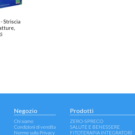
Striscia
atture,
ti
Negozio
Prodotti
Chi siamo
ZERO-SPRECO
Condizioni di vendita
SALUTE E BENESSERE
Norme sulla Privacy
FITOTERAPIA INTEGRATORI