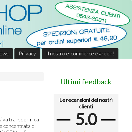
News
Privacy
Il nostro e-commerce è green!
Ultimi feedback
Le recensioni dei nostri
clienti
5.0
siva transdermica
e concentrata di