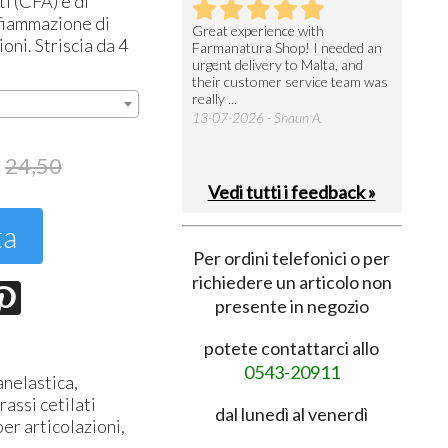
i (
CFA
) e di
fiammazione di
utto perfetto
Great experience with
Arrivati 
oni. Striscia da 4
Farmanatura Shop! I needed an
notevole 
7-07-2026 - Ruggero V.
urgent delivery to Malta, and
per acquis
their customer service team was
08-07-202
really ...
13-07-2026 - Shaun A.
24,50
Vedi tutti i feedback »
ta
Per ordini telefonici o per
richiedere un articolo non
presente in negozio
potete contattarci allo
0543-20911
anelastica,
rassi cetilati
dal lunedì al venerdì
er articolazioni,