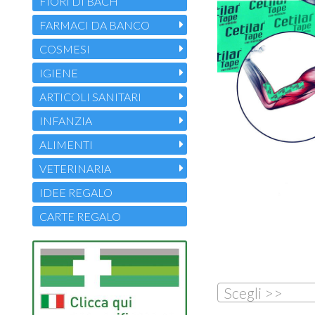
FIORI DI BACH
FARMACI DA BANCO
COSMESI
IGIENE
ARTICOLI SANITARI
INFANZIA
ALIMENTI
VETERINARIA
IDEE REGALO
CARTE REGALO
Scegli >>