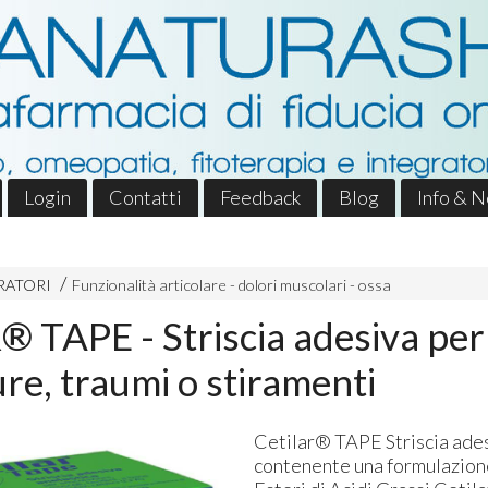
Login
Contatti
Feedback
Blog
Info & 
RATORI
Funzionalità articolare - dolori muscolari - ossa
 TAPE - Striscia adesiva per
re, traumi o stiramenti
Cetilar®
TAPE
Striscia ade
contenente una formulazion