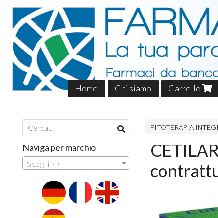
Home
Chi siamo
Carrello
FITOTERAPIA INTEG
CETILAR®
Naviga per marchio
Scegli >>
contrattu