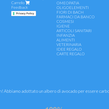
Carrello
Gola, naso e vie respiratorie
OMEOPATIA
Feedback
Antiallergici
OLIGOELEMENTI
Intestino, stomaco, digestione
FIORI DI BACH
Privacy Policy
Vitamine, sali minerali, ferro
FARMACI DA BANCO
Energetici, ricostituenti, tonici
COSMESI
Funzionalità apparato uro-genit
IGIENE
Antiossidanti - difese immunitar
ARTICOLI SANITARI
Colesterolo, arterie, cuore
INFANZIA
Controllo del peso, dimagranti
ALIMENTI
Drenanti, depurativi
VETERINARIA
Microcircolo e emorroidi
IDEE REGALO
Benessere psicofisico e riposo
CARTE REGALO
Memoria e concentrazione
Funzionalità articolare - dolori m
Prostata
Menopausa, gravidanza, allatta
premestruale
Fermenti lattici
Sport
Salute occhi e pelle
! Abbiamo adottato un albero di avocado per essere carb
Mani, unghie, capelli
Benessere gambe
Oli Essenziali