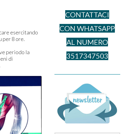
CONTATTACI
CON WHATSAPP
licare esercitando
u per 8 ore.
AL NUME​RO
eve periodo la
3517347503
eni di
.
______________________________________