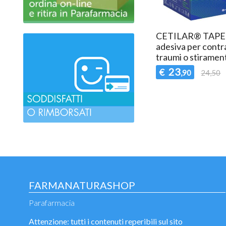
CETILAR® TAPE - 
adesiva per contr
traumi o stiramen
23
€
,90
24,50
FARMANATURASHOP
Parafarmacia
Attenzione: tutti i contenuti reperibili sul sito