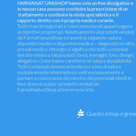
FARMANATURASHOP hanno solo un fine divulgativo e
in nessun caso possono costituire la prescrizione di un
trattamento o sostituire la visita specialistica o il
rapporto diretto con il proprio medico curante.
Tutti i marchi registrati e i nomi menzionati appartengono
ai rispettivi proprietari. Relativamente ai prodotti venduti
da FarmaNaturaShop ed aventi la seguente natura:
dispositivi medici e dispositivi medico – diagnostici in vitro,
presidi medico chirurgici si significa che tutti i contenuti
del sito relativi a tali prodotti (testi, immagini, foto, disegni,
allegati ecc.) non hanno carattere né natura di pubblicità.
Tutti i contenuti devono intendersi e sono di natura
esclusivamente informativa e volti esclusivamente a
portare a conoscenza dei clienti e dei potenziali clienti in
fase di preacquisto i prodotti venduti da
FarmaNaturaShop attraverso la rete.
Questo eshop è green