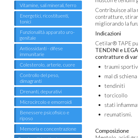
muscoli e tendini g
Vitamine, sali minerali, ferro
Contribuisce alla 
Energetici, ricostituenti,
contratture, stira
tonici
migliorando la fun
Funzionalità apparato uro-
Indicazioni
genitale
Cetilar® TAPE può
Antiossidanti - difese
TENDINI e LEG
immunitarie
contratture di var
Colesterolo, arterie, cuore
traumi sportiv
Controllo del peso,
mal di schiena
dimagranti
tendiniti
Drenanti, depurativi
torcicollo
Microcircolo e emorroidi
stati infiamma
Benessere psicofisico e
reumatismi.
riposo
Memoria e concentrazione
Composizione
Mentolo, acidi gra