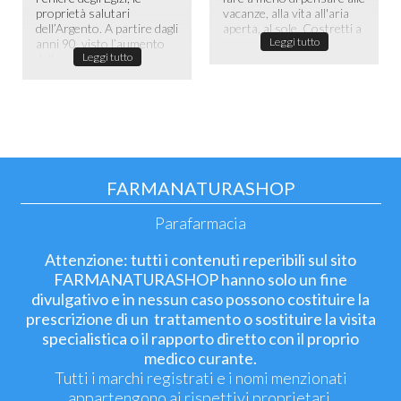
proprietà salutari
vacanze, alla vita all'aria
dell’Argento. A partire dagli
aperta, al sole. Costretti a
Leggi tutto
anni 90, visto l’aumento
passare la maggior ...
Leggi tutto
dell...
FARMANATURASHOP
Parafarmacia
Attenzione: tutti i contenuti reperibili sul sito
FARMANATURASHOP hanno solo un fine
divulgativo e in nessun caso possono costituire la
prescrizione di un trattamento o sostituire la visita
specialistica o il rapporto diretto con il proprio
medico curante.
Tutti i marchi registrati e i nomi menzionati
appartengono ai rispettivi proprietari.