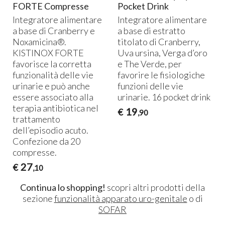
FORTE Compresse
Pocket Drink
Integratore alimentare
Integratore alimentare
a
a base di Cranberry e
a base di estratto
Noxamicina®.
titolato di Cranberry,
n
KISTINOX
FORTE
Uva ursina, Verga d’oro
favorisce la corretta
e The Verde, per
funzionalità delle vie
favorire le fisiologiche
urinarie e può anche
funzioni delle vie
essere associato alla
urinarie. 16 pocket drink
terapia antibiotica nel
19
€
,90
trattamento
dell’episodio acuto.
Confezione da 20
compresse.
27
€
,10
Continua lo shopping!
scopri altri prodotti della
sezione
funzionalità apparato uro-genitale
o di
SOFAR