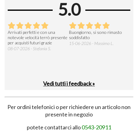
5.0
Arrivati perfetti e con una
Buongiorno, si sono rimasto
Espe
 an
notevole velocità terrò presente
soddisfatto
sod
per acquisti futuri grazie
15-06-2026 - Massimo L.
03-
 was
08-07-2026 - Stefania S.
M.
Vedi tutti i feedback »
Per ordini telefonici o per richiedere un articolo non
presente in negozio
potete contattarci allo
0543-20911