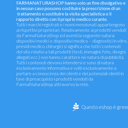
FARMANATURASHOP hanno solo un fine divulgativo e
in nessun caso possono costituire la prescrizione di un
trattamento o sostituire la visita specialistica o il
rapporto diretto con il proprio medico curante.
Tutti i marchi registrati e i nomi menzionati appartengono
ai rispettivi proprietari. Relativamente ai prodotti venduti
da FarmaNaturaShop ed aventi la seguente natura:
dispositivi medici e dispositivi medico – diagnostici in vitro,
presidi medico chirurgici si significa che tutti i contenuti
del sito relativi a tali prodotti (testi, immagini, foto, disegni,
allegati ecc.) non hanno carattere né natura di pubblicità.
Tutti i contenuti devono intendersi e sono di natura
esclusivamente informativa e volti esclusivamente a
portare a conoscenza dei clienti e dei potenziali clienti in
fase di preacquisto i prodotti venduti da
FarmaNaturaShop attraverso la rete.
Questo eshop è green