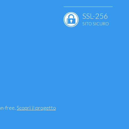
SSL-256
SITO SICURO
ale
ie
uscolari - ossa
mento, sindrome
on-free.
Scopri il progetto