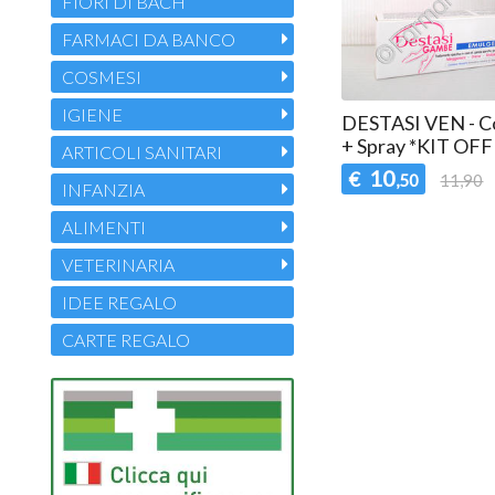
FIORI DI BACH
FARMACI DA BANCO
COSMESI
IGIENE
DESTASI VEN - 
+ Spray *KIT OF
ARTICOLI SANITARI
10
€
,50
11,90
INFANZIA
ALIMENTI
VETERINARIA
IDEE REGALO
CARTE REGALO