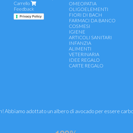
Carrello
Gola, naso e vie respiratorie
OMEOPATIA
Feedback
Antiallergici
OLIGOELEMENTI
Intestino, stomaco, digestione
FIORI DI BACH
Privacy Policy
Vitamine, sali minerali, ferro
FARMACI DA BANCO
Energetici, ricostituenti, tonici
COSMESI
Funzionalità apparato uro-genit
IGIENE
Antiossidanti - difese immunitar
ARTICOLI SANITARI
Colesterolo, arterie, cuore
INFANZIA
Controllo del peso, dimagranti
ALIMENTI
Drenanti, depurativi
VETERINARIA
Microcircolo e emorroidi
IDEE REGALO
Benessere psicofisico e riposo
CARTE REGALO
Memoria e concentrazione
Funzionalità articolare - dolori m
Prostata
Menopausa, gravidanza, allatta
premestruale
Fermenti lattici
Sport
Salute occhi e pelle
! Abbiamo adottato un albero di avocado per essere carb
Mani, unghie, capelli
Benessere gambe
Oli Essenziali