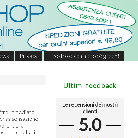
News
Privacy
Il nostro e-commerce è green!
Ultimi feedback
Le recensioni dei nostri
clienti
offre immediato
5.0
ntensa sensazione
avorendo la
ndo i capillari.