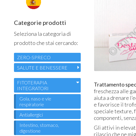
Categorie prodotti
Seleziona la categoria di
prodotto che stai cercando:
ZERO-SPRECO
SALUTE E BENESSERE
FITOTERAPIA
Trattamento spec
INTEGRATORI
freschezza alle ga
aiuta a drenare l’
Gola, naso e vie
e favorisce il tro
respiratorie
speciale texture, 
Antiallergici
componenti, senza
Intestino, stomaco,
Gli attivi in elev
digestione
rilascio che ne mig