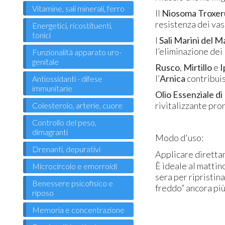
Vitamine, sali minerali, ferro
Il
Niosoma Troxer
resistenza dei vasi
Energetici, ricostituenti,
tonici
I
Sali Marini del 
l’eliminazione dei
Funzionalità apparato uro-
genitale
Rusco
,
Mirtillo
e
I
l’
Arnica
contribuis
Antiossidanti - difese
immunitarie
Olio Essenziale di
rivitalizzante pro
Colesterolo, arterie, cuore
Controllo del peso,
dimagranti
Modo d'uso:
Drenanti, depurativi
Applicare diretta
È ideale al mattin
Microcircolo e emorroidi
sera per ripristin
Benessere psicofisico e
freddo” ancora più
riposo
Memoria e concentrazione