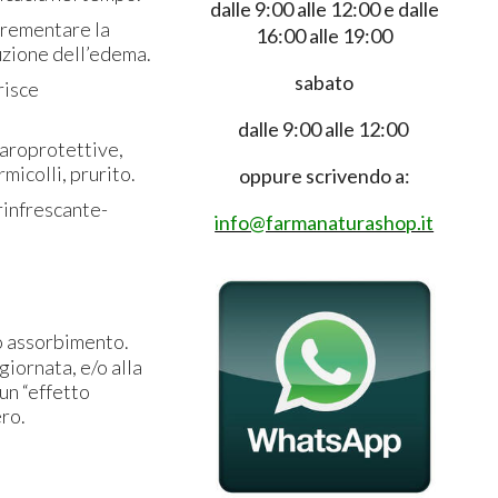
dalle 9:00 alle 12:00 e dalle
crementare la
16:00 alle 19:00
iduzione dell’edema.
sabato
risce
dalle 9:00 alle 12:00
laroprotettive,
micolli, prurito.
oppure scrivendo a:
rinfrescante-
info@farmanaturashop.it
eto assorbimento.
giornata, e/o alla
un “effetto
ero.