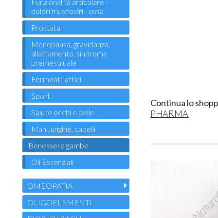
Funzionalità articolare -
dolori muscolari - ossa
Prostata
Menopausa, gravidanza,
allattamento, sindrome
premestruale
Fermenti lattici
Sport
Continua lo shopp
Salute occhi e pelle
PHARMA
Mani, unghie, capelli
Benessere gambe
Oli Essenziali
OMEOPATIA
OLIGOELEMENTI