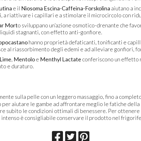
utina
e il
Niosoma Escina-Caffeina-Forskolina
aiutano a in
, a riattivare i capillari e a stimolare il microcircolo con r
Mar Mort
o sviluppano un’azione osmotico-drenante che favo
 liquidi stagnanti, con effetto anti-gonfiore.
ppocastano
hanno proprietà defaticanti, tonificanti e capil
ce al riassorbimento degli edemi e ad alleviare gonfiori, for
 Lime
,
Mentolo
e
Menthyl Lactate
conferiscono un effetto 
nto e duraturo.
mente sulla pelle con un leggero massaggio, fino a compl
o per aiutare le gambe ad affrontare meglio le fatiche della 
are subito le condizioni ottimali di benessere. Per ottenere 
 intenso è consigliabile conservare il prodotto nel frigorif