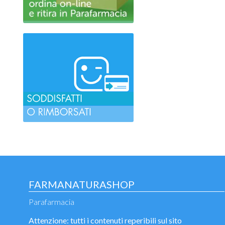
FARMANATURASHOP
Parafarmacia
Attenzione: tutti i contenuti reperibili sul sito