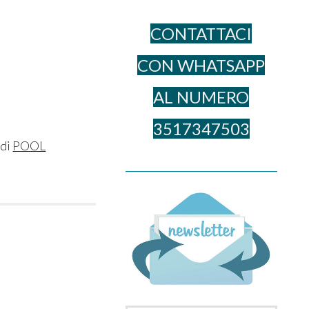
CONTATTACI
CON WHATSAPP
AL NUME​RO
3517347503
 di
POOL
______________________________________