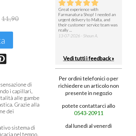
utto perfetto
Great experience with
Arrivati 
Farmanatura Shop! I needed an
notevole 
7-07-2026 - Ruggero V.
11,90
urgent delivery to Malta, and
per acquis
their customer service team was
08-07-202
really ...
13-07-2026 - Shaun A.
ta
Vedi tutti i feedback »
Per ordini telefonici o per
 sensazione di
richiedere un articolo non
do i capillari,
presente in negozio
italità alle gambe
stica. Grazie alla
potete contattarci allo
one dei
0543-20911
dal lunedì al venerdì
ativo sistema di
ficacia nel tempo.