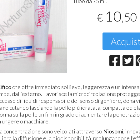
Tubo da 75 ml.
T
10
,50
€
2
Acquis
ifico
che offre immediato sollievo, leggerezza e un’intensa
mbe, dall’esterno. Favorisce la microcircolazione proteggen
eccesso di liquidi responsabile del senso di gonfiore, dona v
fismo cutaneo lasciando la pelle più idratata, compatta ed ela
forma sulla pelle un film in grado di aumentare la penetrazi
 ungere o macchiare.
ata concentrazione sono veicolati attraverso
Niosomi
, innov
liora la diffusione e la biodisponibilità, prolungandone l’ef