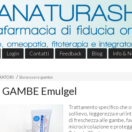
Login
Contatti
Feedback
Blog
Info & 
RATORI
Benessere gambe
 GAMBE Emulgel
Trattamento specifico che 
sollievo, leggerezza e un’i
di freschezza alle gambe, f
microcircolazione e protegge