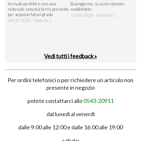
Arrivati perfetti e con una
Buongiorno, si sono rimasto
Espe
 an
notevole velocità terrò presente
soddisfatto
sod
per acquisti futuri grazie
15-06-2026 - Massimo L.
03-
 was
08-07-2026 - Stefania S.
M.
Vedi tutti i feedback »
Per ordini telefonici o per richiedere un articolo non
presente in negozio
potete contattarci allo
0543-20911
dal lunedì al venerdì
dalle 9:00 alle 12:00 e dalle 16:00 alle 19:00
sabato