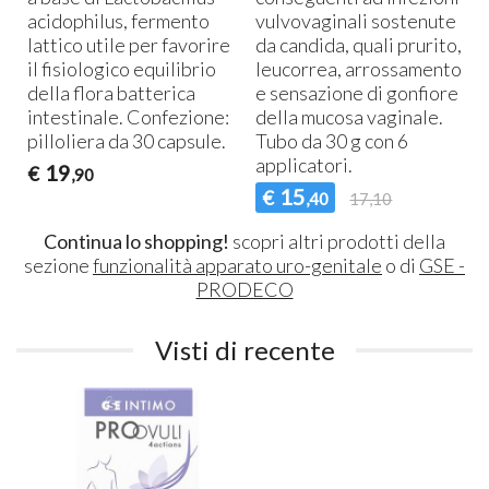
acidophilus, fermento
vulvovaginali sostenute
lattico utile per favorire
da candida, quali prurito,
il fisiologico equilibrio
leucorrea, arrossamento
della flora batterica
e sensazione di gonfiore
intestinale. Confezione:
della mucosa vaginale.
pilloliera da 30 capsule.
Tubo da 30 g con 6
applicatori.
19
€
,90
15
€
,40
17,10
Continua lo shopping!
scopri altri prodotti della
sezione
funzionalità apparato uro-genitale
o di
GSE -
PRODECO
Visti di recente