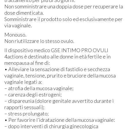
Non somministrare una doppia dose per recuperare la
dose dimenticata.
Somministrare il prodotto solo ed esclusivamente per
via vaginale.
Monouso.
Non riutilizzare lo stesso ovulo.
Il dispositivo medico GSE INTIMO PRO OVULI
4actions è destinato alle donne in età fertile e in
menopausa al fine di:
• Alleviare la sensazione di fastidio e secchezza
vaginale, tensione, prurito e bruciore della mucosa
vaginale legati a:
– atrofia della mucosa vaginale;
– carenza degli estrogeni;
– dispareunia (dolore genitale avvertito durante i
rapporti sessuali);
– stress prolungato;
• Per favorire l’idratazione della mucosa vaginale:
– dopo interventi di chirurgia ginecologica