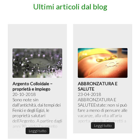
Ultimi articoli dal blog
Argento Colloidale –
ABBRONZATURA E
proprietà e impiego
SALUTE
20-10-2018
23-04-2018
Sono note sin
ABBRONZATURA E
dall'antichità, dai tempi dei
SALUTE​ Estate: non si può
Fenici e degli Egizi, le
fare a meno di pensare alle
proprietà salutari
vacanze, alla vita all'aria
dell’Argento. A partire dagli
aperta, al sole. Costretti a
Leggi tutto
anni 90, visto l’aumento
passare la maggior ...
Leggi tutto
dell...