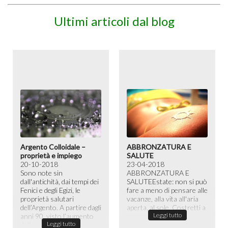
Ultimi articoli dal blog
Argento Colloidale –
ABBRONZATURA E
proprietà e impiego
SALUTE
20-10-2018
23-04-2018
Sono note sin
ABBRONZATURA E
dall'antichità, dai tempi dei
SALUTE​ Estate: non si può
Fenici e degli Egizi, le
fare a meno di pensare alle
proprietà salutari
vacanze, alla vita all'aria
dell’Argento. A partire dagli
aperta, al sole. Costretti a
Leggi tutto
anni 90, visto l’aumento
passare la maggior ...
Leggi tutto
dell...