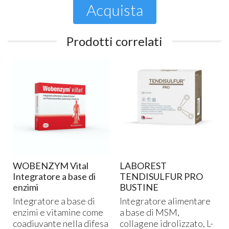
Acquista
Prodotti correlati
WOBENZYM Vital
LABOREST
Integratore a base di
TENDISULFUR PRO
enzimi
BUSTINE
Integratore a base di
Integratore alimentare
enzimi e vitamine come
a base di
MSM
,
coadiuvante nella difesa
collagene idrolizzato, L-