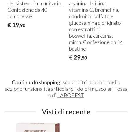
del sistema immunitario.
arginina, L-lisina,
Confezione da 40
vitamina C, bromelina,
compresse
condroitin solfato e
glucosamina cloridrato
19
€
,90
con estratti di
boswellia, curcuma,
mirra. Confezione da 14
bustine
29
€
,50
Continua lo shopping!
scopri altri prodotti della
sezione
funzionalità articolare - dolori muscolari - ossa
o di
LABOREST
Visti di recente