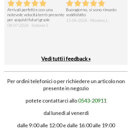
Arrivati perfetti e con una
Buongiorno, si sono rimasto
Espe
 an
notevole velocità terrò presente
soddisfatto
sod
per acquisti futuri grazie
15-06-2026 - Massimo L.
03-
 was
08-07-2026 - Stefania S.
M.
Vedi tutti i feedback »
Per ordini telefonici o per richiedere un articolo non
presente in negozio
potete contattarci allo
0543-20911
dal lunedì al venerdì
dalle 9:00 alle 12:00 e dalle 16:00 alle 19:00