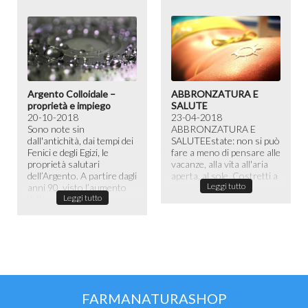
Argento Colloidale –
ABBRONZATURA E
proprietà e impiego
SALUTE
20-10-2018
23-04-2018
Sono note sin
ABBRONZATURA E
dall'antichità, dai tempi dei
SALUTE​ Estate: non si può
Fenici e degli Egizi, le
fare a meno di pensare alle
proprietà salutari
vacanze, alla vita all'aria
dell’Argento. A partire dagli
aperta, al sole. Costretti a
Leggi tutto
anni 90, visto l’aumento
passare la maggior ...
Leggi tutto
dell...
FARMANATURASHOP