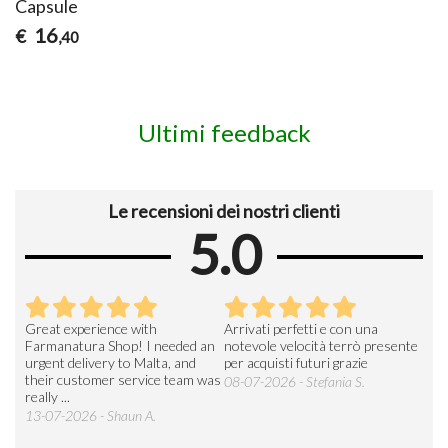
Capsule
16
€
,40
Ultimi feedback
Le recensioni dei nostri clienti
5.0
Great experience with
Arrivati perfetti e con una
Buo
Farmanatura Shop! I needed an
notevole velocità terrò presente
sod
urgent delivery to Malta, and
per acquisti futuri grazie
15-
their customer service team was
08-07-2026 - Stefania S.
really ...
13-07-2026 - Shaun A.