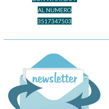
AL NUME​RO
3517347503
_____________________________________________________________