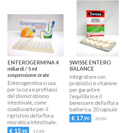
ENTEROGERMINA 4
SWISSE ENTERO
miliardi / 5 ml
BALANCE
sospensione orale
Integratore con
Enterogermina si usa
probiotici e vitamine
per la cura e profilassi
per garantire
i
del dismicrobismo
l’equilibrio e il
intestinale, come
benessere della flora
coadiuvante per il
batterica. 20 capsule
ripristino della flora
17
€
,90
20,90
microbica intestinale.
15
€
,90
17,90