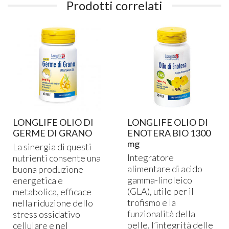
Prodotti correlati
LONGLIFE OLIO DI
LONGLIFE OLIO DI
GERME DI GRANO
ENOTERA BIO 1300
mg
La sinergia di questi
Integratore
nutrienti consente una
alimentare di acido
buona produzione
gamma-linoleico
energetica e
(
GLA
), utile per il
metabolica, efficace
trofismo e la
nella riduzione dello
funzionalità della
stress ossidativo
pelle, l’integrità delle
cellulare e nel