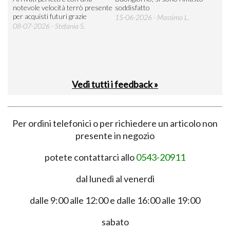
 an
notevole velocità terrò presente
soddisfatto
sod
per acquisti futuri grazie
15-06-2026 - Massimo L.
03-
 was
08-07-2026 - Stefania S.
M.
Vedi tutti i feedback »
Per ordini telefonici o per richiedere un articolo non
presente in negozio
potete contattarci allo
0543-20911
dal lunedì al venerdì
dalle 9:00 alle 12:00 e dalle 16:00 alle 19:00
sabato