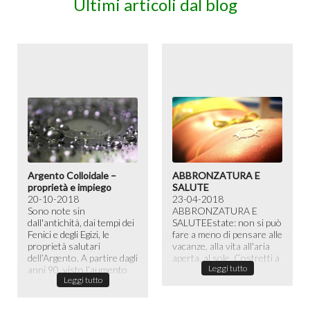
Ultimi articoli dal blog
Argento Colloidale –
ABBRONZATURA E
proprietà e impiego
SALUTE
20-10-2018
23-04-2018
Sono note sin
ABBRONZATURA E
dall'antichità, dai tempi dei
SALUTE​ Estate: non si può
Fenici e degli Egizi, le
fare a meno di pensare alle
proprietà salutari
vacanze, alla vita all'aria
dell’Argento. A partire dagli
aperta, al sole. Costretti a
Leggi tutto
anni 90, visto l’aumento
passare la maggior ...
Leggi tutto
dell...