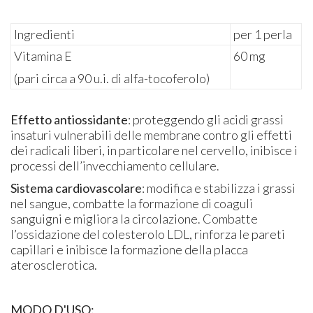
Ingredienti
per 1 perla
Vitamina E
60 mg
(pari circa a 90 u.i. di alfa-tocoferolo)
Effetto antiossidante
: proteggendo gli acidi grassi
insaturi vulnerabili delle membrane contro gli effetti
dei radicali liberi, in particolare nel cervello, inibisce i
processi dell’invecchiamento cellulare.
Sistema cardiovascolare
: modifica e stabilizza i grassi
nel sangue, combatte la formazione di coaguli
sanguigni e migliora la circolazione. Combatte
l’ossidazione del colesterolo LDL, rinforza le pareti
capillari e inibisce la formazione della placca
aterosclerotica.
MODO D'USO: