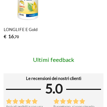
LONGLIFE E Gold
16
€
,70
Ultimi feedback
Le recensioni dei nostri clienti
5.0
Arrivati perfetti e con una
Buongiorno, si sono rimasto
Espe