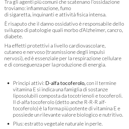
Tra gli agenti più comuni che scatenano l’ossidazione
troviamo: infiammazione, fumo
di sigaretta, inquinanti e attività fisica intensa.
È risaputo che il danno ossidativo è responsabile dello
sviluppo di patologie quali morbo d’Alzheimer, cancro,
diabete.
Ha effetti protettivi a livello cardiovascolare,
cutaneo e nervoso (trasmissione degli impulsi
nervosi), ed è essenziale per la respirazione cellulare
e di conseguenza per la produzione di energia.
Principi attivi:
D-alfa tocoferolo,
con il termine
vitamina E si indica una famiglia di sostanze
liposolubili composta da tocotrienoli e tocoferoli.
Il d-alfa tocoferolo (detto anche R-R-R alf-
tocoferolo) è la forma più potente di vitamina E e
possiede un rilevante valore biologico e nutritivo.
Plus: estratto vegetale naturale in perle.