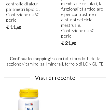
membrane cellulari, la
controllo di alcuni
funzionalità articolare
parametri lipidici.
e per contrastare i
Confezione da 60
disturbi del ciclo
perle.
mestruale.
11
€
,60
Confezione da 50
perle.
21
€
,90
Continua lo shopping!
scopri altri prodotti della
sezione
vitamine, sali minerali, ferro
o di
LONGLIFE
Visti di recente