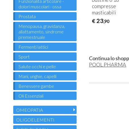
Funzionalità articolare -
compresse
dolori muscolari - ossa
masticabili
Prostata
23
€
,90
Menopausa, gravidanza,
allattamento, sindrome
premestruale
Fermenti lattici
Sport
Continua lo shopp
POOL PHARMA
Salute occhi e pelle
Mani, unghie, capelli
Benessere gambe
Oli Essenziali
OMEOPATIA
OLIGOELEMENTI