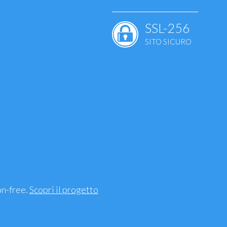
SSL-256
SITO SICURO
ale
ie
uscolari - ossa
mento, sindrome
on-free.
Scopri il progetto