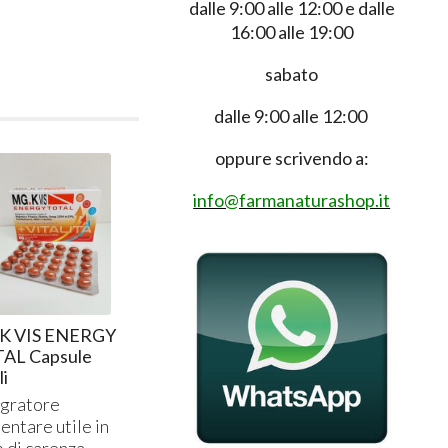
dalle 9:00 alle 12:00 e dalle
16:00 alle 19:00
sabato
dalle 9:00 alle 12:00
oppure scrivendo a:
info@farmanaturashop.it
K VIS ENERGY
AL Capsule
li
egratore
entare utile in
o di carenza