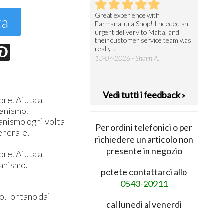
utto perfetto
Great experience with
Arrivati 
ta
Farmanatura Shop! I needed an
notevole 
7-07-2026 - Ruggero V.
urgent delivery to Malta, and
per acquis
their customer service team was
08-07-202
really ...
13-07-2026 - Shaun A.
Vedi tutti i feedback »
ore. Aiuta a
rganismo.
nismo ogni volta
Per ordini telefonici o per
enerale,
richiedere un articolo non
presente in negozio
ore. Aiuta a
ganismo.
potete contattarci allo
0543-20911
o, lontano dai
dal lunedì al venerdì