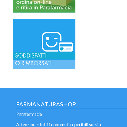
FARMANATURASHOP
Parafarmacia
Attenzione: tutti i contenuti reperibili sul sito