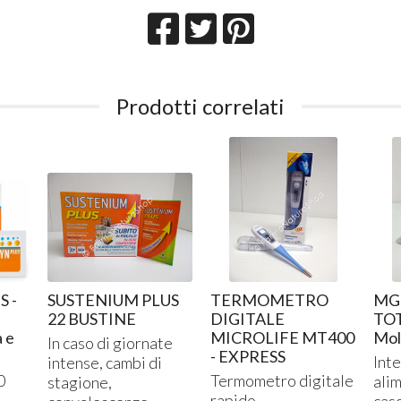
Prodotti correlati
 -
SUSTENIUM PLUS
TERMOMETRO
MG
22 BUSTINE
DIGITALE
TOT
a e
MICROLIFE MT400
Mol
In caso di giornate
- EXPRESS
Int
intense, cambi di
0
Termometro digitale
alim
stagione,
rapido
cas