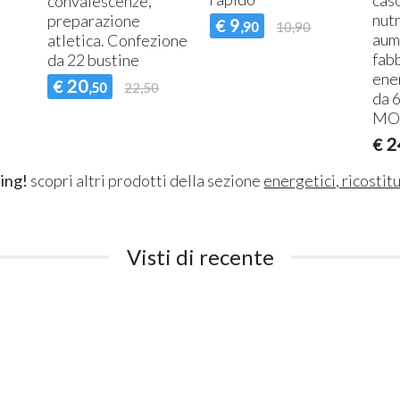
convalescenze,
nutr
preparazione
9
€
,90
10,90
aum
atletica. Confezione
fab
da 22 bustine
ene
20
€
,50
22,50
da 
MO
2
€
ing!
scopri altri prodotti della sezione
energetici, ricostitu
Visti di recente