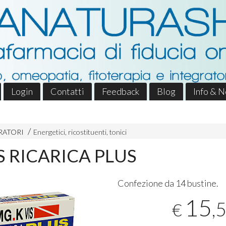
Login
Contatti
Feedback
Blog
Info & 
RATORI
Energetici, ricostituenti, tonici
S RICARICA PLUS
Confezione da 14 bustine.
15
,
€