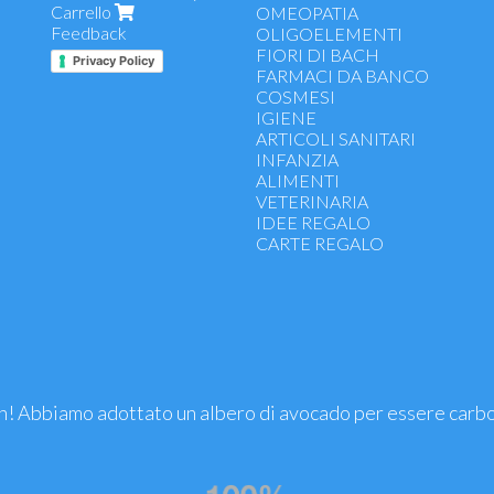
Carrello
Gola, naso e vie respiratorie
OMEOPATIA
Feedback
Antiallergici
OLIGOELEMENTI
Intestino, stomaco, digestione
FIORI DI BACH
Privacy Policy
Vitamine, sali minerali, ferro
FARMACI DA BANCO
Energetici, ricostituenti, tonici
COSMESI
Funzionalità apparato uro-genit
IGIENE
Antiossidanti - difese immunitar
ARTICOLI SANITARI
Colesterolo, arterie, cuore
INFANZIA
Controllo del peso, dimagranti
ALIMENTI
Drenanti, depurativi
VETERINARIA
Microcircolo e emorroidi
IDEE REGALO
Benessere psicofisico e riposo
CARTE REGALO
Memoria e concentrazione
Funzionalità articolare - dolori m
Prostata
Menopausa, gravidanza, allatta
premestruale
Fermenti lattici
Sport
Salute occhi e pelle
! Abbiamo adottato un albero di avocado per essere carb
Mani, unghie, capelli
Benessere gambe
Oli Essenziali