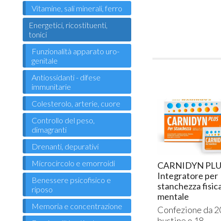
Vitamine, sali minerali, ferro
Energetici, ricostituenti,
tonici
Funzionalità apparato uro-
genitale
Antiossidanti - difese
immunitarie
Colesterolo, arterie, cuore
Controllo del peso,
dimagranti
Drenanti, depurativi
Microcircolo e emorroidi
CARNIDYN PLUS
Integratore per
Benessere psicofisico e
stanchezza fisic
riposo
mentale
Memoria e concentrazione
Confezione da 2
bustine o 18