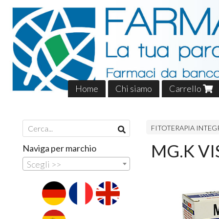
Home
Chi siamo
Carrello
FITOTERAPIA INTEG
MG.K VI
Naviga per marchio
Scegli >>