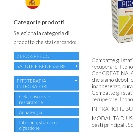
Categorie prodotti
Seleziona la categoria di
prodotto che stai cercando:
ZERO-SPRECO
Combatte gli stati
SALUTE E BENESSERE
recuperare il tono
Con CREATINA, AM
che siamo deboli e
FITOTERAPIA
inappetenza, dura
INTEGRATORI
Combatte gli stati
Gola, naso e vie
recuperare il tono
respiratorie
IN PRATICHE B
Antiallergici
MODALITÀ D'USO: S
Intestino, stomaco,
pasti principali. S
digestione