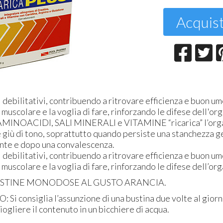
T
Acquis
2
 debilitativi, contribuendo a ritrovare efficienza e buon um
 muscolare e la voglia di fare, rinforzando le difese dell'o
INOACIDI, SALI MINERALI e VITAMINE “ricarica” l’orga
 giù di tono, soprattutto quando persiste una stanchezza g
nte e dopo una convalescenza.
 debilitativi, contribuendo a ritrovare efficienza e buon um
 muscolare e la voglia di fare, rinforzando le difese dell’or
USTINE MONODOSE AL GUSTO ARANCIA.
i consiglia l’assunzione di una bustina due volte al giorn
ciogliere il contenuto in un bicchiere di acqua.