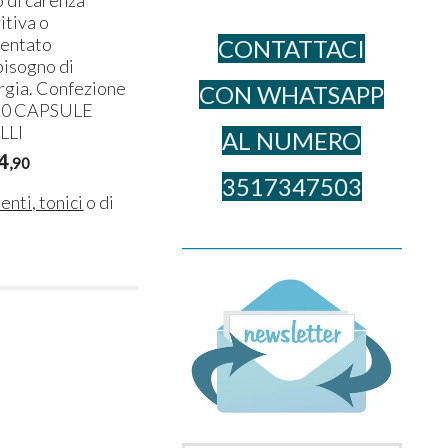
itiva o
entato
CONTATTACI
bisogno di
rgia. Confezione
CON WHATSAPP
60
CAPSULE
LLI
AL NUME​RO
4
,90
3517347503
enti, tonici
o di
______________________________________