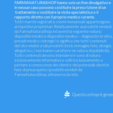
FARMANATURASHOP hanno solo un fine divulgativo e
in nessun caso possono costituire la prescrizione di un
trattamento o sostituire la visita specialistica o il
rapporto diretto con il proprio medico curante.
Tutti i marchi registrati e i nomi menzionati appartengono
ai rispettivi proprietari. Relativamente ai prodotti venduti
da FarmaNaturaShop ed aventi la seguente natura:
dispositivi medici e dispositivi medico – diagnostici in vitro,
presidi medico chirurgici si significa che tutti i contenuti
del sito relativi a tali prodotti (testi, immagini, foto, disegni,
allegati ecc.) non hanno carattere né natura di pubblicità.
Tutti i contenuti devono intendersi e sono di natura
esclusivamente informativa e volti esclusivamente a
portare a conoscenza dei clienti e dei potenziali clienti in
fase di preacquisto i prodotti venduti da
FarmaNaturaShop attraverso la rete.
Questo eshop è green