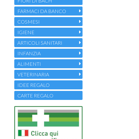
FIORI DI BACH
FARMACI DA BANCO
COSMESI
IGIENE
ARTICOLI SANITARI
INFANZIA
ALIMENTI
VETERINARIA
IDEE REGALO
CARTE REGALO