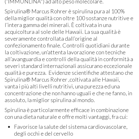
('IMMUNLINA") ad alto peso molecolare.
Spirulina® Marcus Rohrer è spirulina pura al 100%
della miglior qualità con oltre 100 sostanze nutritive e
l’intera gamma dei minerali. È coltivata in una
acquicoltura al sole delle Hawaii. La sua qualità è
severamente controllata dall’origine al
confezionamento finale. Controlli quotidiani durante
la coltivazione, un’attenta lavorazione con tecniche
all’avanguardia e controlli della qualità in conformità a
severi standard internazionali assicurano eccezionale
qualità e purezza. Evidenze scientifiche attestano che
Spirulina® Marcus Rohrer ,coltivata alle Hawaii,
vanta i più alti livelli nutritivi, una purezza ed una
concentrazione che non hanno uguali e che ne fanno, in
assoluto, la miglior spirulina al mondo.
Spirulina è particolarmente efficace in combinazione
con una dieta naturale e offre molti vantaggi, fra cui:
Favorisce la salute del sistema cardiovascolare,
degli occhi e del cervello