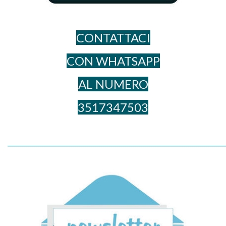
CONTATTACI
CON WHATSAPP
AL NUME​RO
3517347503
_____________________________________________________________