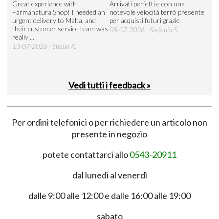
Great experience with
Arrivati perfetti e con una
Buo
Farmanatura Shop! I needed an
notevole velocità terrò presente
sod
urgent delivery to Malta, and
per acquisti futuri grazie
15-
their customer service team was
08-07-2026 - Stefania S.
really ...
13-07-2026 - Shaun A.
Vedi tutti i feedback »
Per ordini telefonici o per richiedere un articolo non
presente in negozio
potete contattarci allo
0543-20911
dal lunedì al venerdì
dalle 9:00 alle 12:00 e dalle 16:00 alle 19:00
sabato