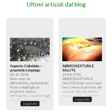
Ultimi articoli dal blog
Argento Colloidale –
ABBRONZATURA E
proprietà e impiego
SALUTE
20-10-2018
23-04-2018
Sono note sin
ABBRONZATURA E
dall'antichità, dai tempi dei
SALUTE​ Estate: non si può
Fenici e degli Egizi, le
fare a meno di pensare alle
proprietà salutari
vacanze, alla vita all'aria
dell’Argento. A partire dagli
aperta, al sole. Costretti a
Leggi tutto
anni 90, visto l’aumento
passare la maggior ...
Leggi tutto
dell...