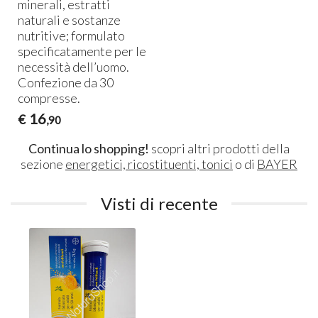
,
minerali, estratti
naturali e sostanze
a
nutritive; formulato
specificatamente per le
necessità dell’uomo.
Confezione da 30
compresse.
16
€
,90
Continua lo shopping!
scopri altri prodotti della
sezione
energetici, ricostituenti, tonici
o di
BAYER
Visti di recente