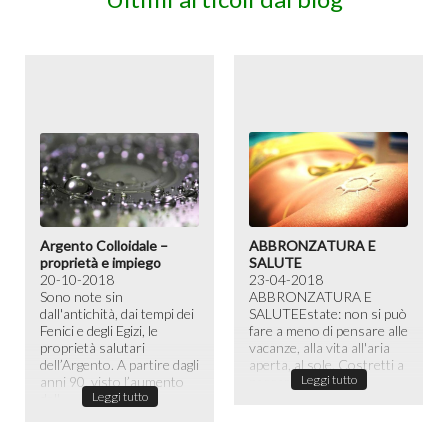
Argento Colloidale –
ABBRONZATURA E
proprietà e impiego
SALUTE
20-10-2018
23-04-2018
Sono note sin
ABBRONZATURA E
dall'antichità, dai tempi dei
SALUTE​ Estate: non si può
Fenici e degli Egizi, le
fare a meno di pensare alle
proprietà salutari
vacanze, alla vita all'aria
dell’Argento. A partire dagli
aperta, al sole. Costretti a
Leggi tutto
anni 90, visto l’aumento
passare la maggior ...
Leggi tutto
dell...