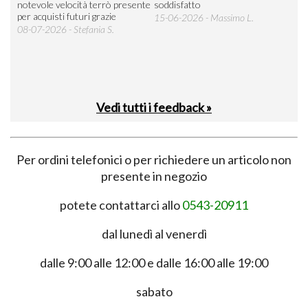
 an
notevole velocità terrò presente
soddisfatto
sod
per acquisti futuri grazie
15-06-2026 - Massimo L.
03-
 was
08-07-2026 - Stefania S.
M.
Vedi tutti i feedback »
Per ordini telefonici o per richiedere un articolo non
presente in negozio
potete contattarci allo
0543-20911
dal lunedì al venerdì
dalle 9:00 alle 12:00 e dalle 16:00 alle 19:00
sabato