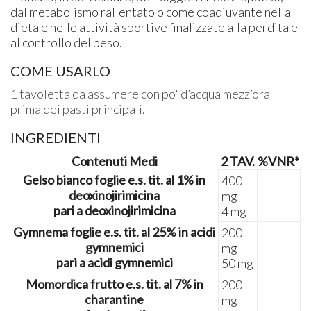
dal metabolismo rallentato o come coadiuvante nella
dieta e nelle attività sportive finalizzate alla perdita e
al controllo del peso.
COME USARLO
1 tavoletta da assumere con po' d’acqua mezz’ora
prima dei pasti principali.
INGREDIENTI
Contenuti Medi
2 TAV.
%VNR*
Gelso bianco foglie e.s. tit. al 1% in
400
deoxinojirimicina
mg
pari a deoxinojirimicina
4 mg
Gymnema foglie e.s. tit. al 25% in acidi
200
gymnemici
mg
pari a acidi gymnemici
50 mg
Momordica frutto e.s. tit. al 7% in
200
charantine
mg