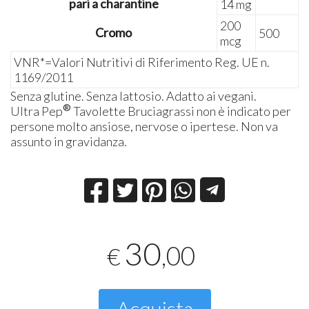
pari a charantine
14 mg
200
Cromo
500
mcg
VNR*=Valori Nutritivi di Riferimento Reg. UE n.
1169/2011
Senza glutine. Senza lattosio. Adatto ai vegani.
®
Ultra Pep
Tavolette Bruciagrassi non è indicato per
persone molto ansiose, nervose o ipertese. Non va
assunto in gravidanza.
30
,00
€
Acquista