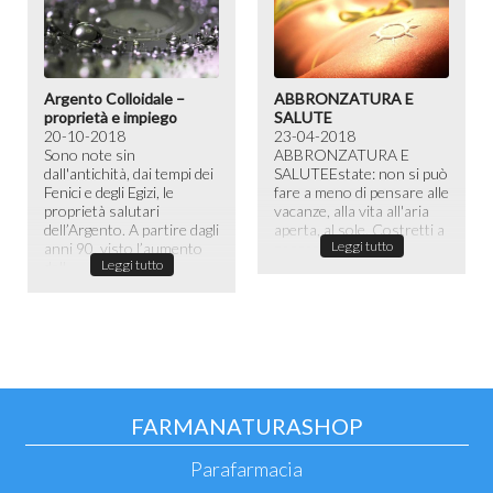
Argento Colloidale –
ABBRONZATURA E
proprietà e impiego
SALUTE
20-10-2018
23-04-2018
Sono note sin
ABBRONZATURA E
dall'antichità, dai tempi dei
SALUTE​ Estate: non si può
Fenici e degli Egizi, le
fare a meno di pensare alle
proprietà salutari
vacanze, alla vita all'aria
dell’Argento. A partire dagli
aperta, al sole. Costretti a
Leggi tutto
anni 90, visto l’aumento
passare la maggior ...
Leggi tutto
dell...
FARMANATURASHOP
Parafarmacia