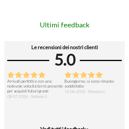
Ultimi feedback
Le recensioni dei nostri clienti
5.0
Arrivati perfetti e con una
Buongiorno, si sono rimasto
Espe
 an
notevole velocità terrò presente
soddisfatto
sod
per acquisti futuri grazie
15-06-2026 - Massimo L.
03-
 was
08-07-2026 - Stefania S.
M.