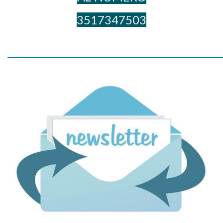
3517347503
_____________________________________________________________