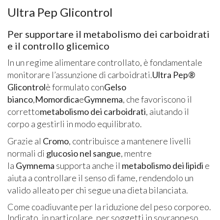
Ultra Pep Glicontrol
Per supportare il metabolismo dei carboidrati
e il controllo glicemico
In un regime alimentare controllato, è fondamentale
monitorare l’assunzione di carboidrati.
Ultra Pep®
Glicontrol
è formulato con
Gelso
bianco
,
Momordica
e
Gymnema
, che favoriscono il
corretto
metabolismo dei carboidrati
, aiutando il
corpo a gestirli in modo equilibrato.
Grazie al
Cromo
, contribuisce a mantenere livelli
normali di
glucosio nel sangue
, mentre
la
Gymnema
supporta anche il
metabolismo dei lipidi
e
aiuta a controllare il senso di fame, rendendolo un
valido alleato per chi segue una dieta bilanciata.
Come coadiuvante per la riduzione del peso corporeo.
Indicato, in particolare, per soggetti in sovrappeso,