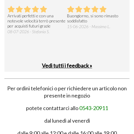
Arrivati perfetti e con una
Buongiorno, si sono rimasto
Espe
 an
notevole velocità terrò presente
soddisfatto
sod
per acquisti futuri grazie
15-06-2026 - Massimo L.
03-
 was
08-07-2026 - Stefania S.
M.
Vedi tutti i feedback »
Per ordini telefonici o per richiedere un articolo non
presente in negozio
potete contattarci allo
0543-20911
dal lunedì al venerdì
dalle 9:00 alle 12:00 e dalle 16:00 alle 19:00