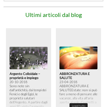
Ultimi articoli dal blog
Argento Colloidale –
ABBRONZATURA E
proprietà e impiego
SALUTE
20-10-2018
23-04-2018
Sono note sin
ABBRONZATURA E
dall'antichità, dai tempi dei
SALUTE​ Estate: non si può
Fenici e degli Egizi, le
fare a meno di pensare alle
proprietà salutari
vacanze, alla vita all'aria
dell’Argento. A partire dagli
aperta, al sole. Costretti a
Leggi tutto
anni 90, visto l’aumento
passare la maggior ...