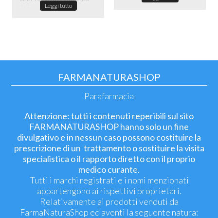
Leggi tutto
dell...
FARMANATURASHOP
Parafarmacia
Attenzione: tutti i contenuti reperibili sul sito
FARMANATURASHOP hanno solo un fine
divulgativo e in nessun caso possono costituire la
prescrizione di un trattamento o sostituire la visita
specialistica o il rapporto diretto con il proprio
medico curante.
Tutti i marchi registrati e i nomi menzionati
appartengono ai rispettivi proprietari.
Relativamente ai prodotti venduti da
FarmaNaturaShop ed aventi la seguente natura: