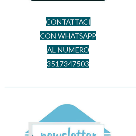
CONTATTACI
CON WHATSAPP
AL NUME​RO
3517347503
_____________________________________________________________