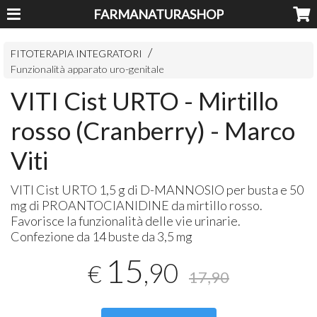
FARMANATURASHOP
FITOTERAPIA INTEGRATORI
Funzionalità apparato uro-genitale
VITI Cist URTO - Mirtillo
rosso (Cranberry) - Marco
Viti
VITI
Cist
URTO
1,5 g di D-
MANNOSIO
per busta e 50
mg di
PROANTOCIANIDINE
da mirtillo rosso.
Favorisce la funzionalità delle vie urinarie.
Confezione da 14 buste da 3,5 mg
15
,90
€
17,90