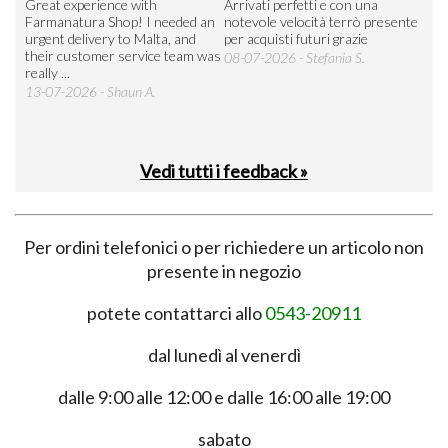
Great experience with
Arrivati perfetti e con una
Buo
Farmanatura Shop! I needed an
notevole velocità terrò presente
sod
urgent delivery to Malta, and
per acquisti futuri grazie
15-
their customer service team was
08-07-2026 - Stefania S.
really ...
13-07-2026 - Shaun A.
Vedi tutti i feedback »
Per ordini telefonici o per richiedere un articolo non
presente in negozio
potete contattarci allo
0543-20911
dal lunedì al venerdì
dalle 9:00 alle 12:00 e dalle 16:00 alle 19:00
sabato