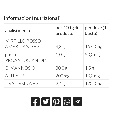
Informazioni nutrizionali
per 100 g di
per dose (1
analisi media
prodotto
busta)
MIRTILLO ROSSO
AMERICANO E.S.
3,3 g
167,0 mg
pari a
1,0 g
50,0 mg
PROANTOCIANIDINE
D-MANNOSIO
30,0 g
1,5 g
ALTEA E.S.
200 mg
10,0 mg
UVA URSINA E.S.
2,4 g
120,0 mg