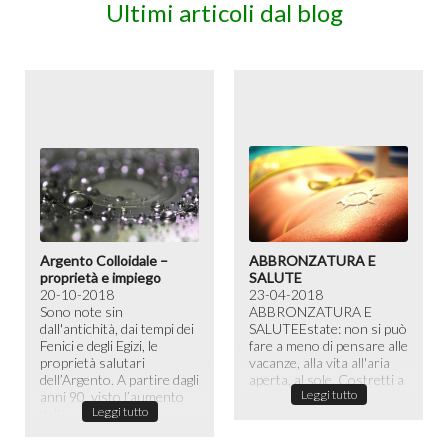
Ultimi articoli dal blog
Argento Colloidale –
ABBRONZATURA E
proprietà e impiego
SALUTE
20-10-2018
23-04-2018
Sono note sin
ABBRONZATURA E
dall'antichità, dai tempi dei
SALUTE​ Estate: non si può
Fenici e degli Egizi, le
fare a meno di pensare alle
proprietà salutari
vacanze, alla vita all'aria
dell’Argento. A partire dagli
aperta, al sole. Costretti a
Leggi tutto
anni 90, visto l’aumento
passare la maggior ...
Leggi tutto
dell...