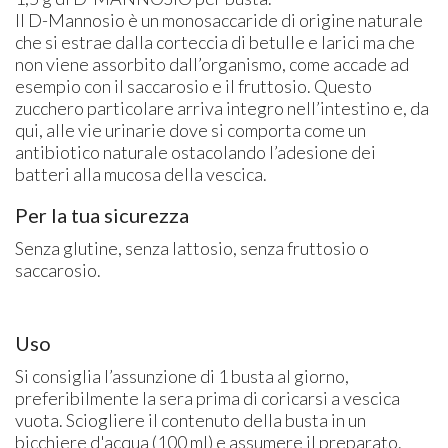
Il D-Mannosio è un monosaccaride di origine naturale
che si estrae dalla corteccia di betulle e larici ma che
non viene assorbito dall’organismo, come accade ad
esempio con il saccarosio e il fruttosio. Questo
zucchero particolare arriva integro nell’intestino e, da
qui, alle vie urinarie dove si comporta come un
antibiotico naturale ostacolando l’adesione dei
batteri alla mucosa della vescica.
Per la tua sicurezza
Senza glutine, senza lattosio, senza fruttosio o
saccarosio.
Uso
Si consiglia l’assunzione di 1 busta al giorno,
preferibilmente la sera prima di coricarsi a vescica
vuota. Sciogliere il contenuto della busta in un
bicchiere d'acqua (100 ml) e assumere il preparato.